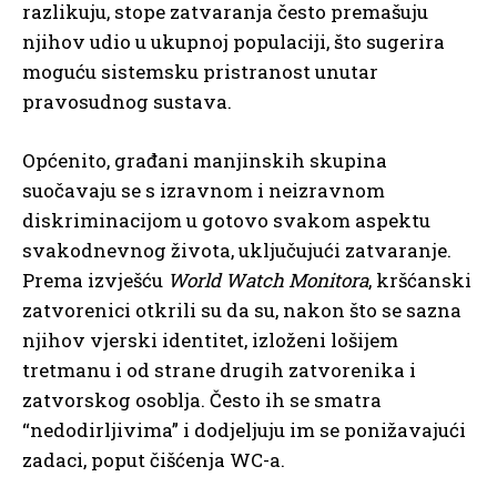
razlikuju, stope zatvaranja često premašuju
njihov udio u ukupnoj populaciji, što sugerira
moguću sistemsku pristranost unutar
pravosudnog sustava.
Općenito, građani manjinskih skupina
suočavaju se s izravnom i neizravnom
diskriminacijom u gotovo svakom aspektu
svakodnevnog života, uključujući zatvaranje.
Prema izvješću
World Watch Monitora
, kršćanski
zatvorenici otkrili su da su, nakon što se sazna
njihov vjerski identitet, izloženi lošijem
tretmanu i od strane drugih zatvorenika i
zatvorskog osoblja. Često ih se smatra
“nedodirljivima” i dodjeljuju im se ponižavajući
zadaci, poput čišćenja WC-a.