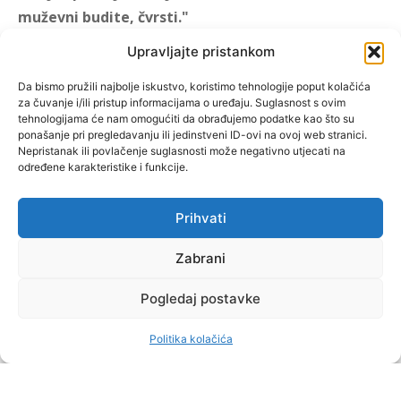
muževni budite, čvrsti."
(1 KOR 16, 13)
Upravljajte pristankom
"Muževni budite" prvi je
Da bismo pružili najbolje iskustvo, koristimo tehnologije poput kolačića
za čuvanje i/ili pristup informacijama o uređaju. Suglasnost s ovim
hrvatski portal za katoličke
tehnologijama će nam omogućiti da obrađujemo podatke kao što su
muškarce koji pokušava
ponašanje pri pregledavanju ili jedinstveni ID-ovi na ovoj web stranici.
reafirmirati u današnje
Nepristanak ili povlačenje suglasnosti može negativno utjecati na
određene karakteristike i funkcije.
vrijeme itekako narušen
biblijski koncept muževnosti,
koji pokušavamo osvijetliti iz
Prihvati
više aspekata, prigodnih
Zabrani
rubrika i poticajnih inicijativa.
Pogledaj postavke
O nama
Doniraj
Politika kolačića
by Dominis za Muževni budite