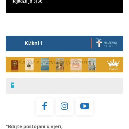
najvažnije srce”
"Bdijte postojani u vjeri,