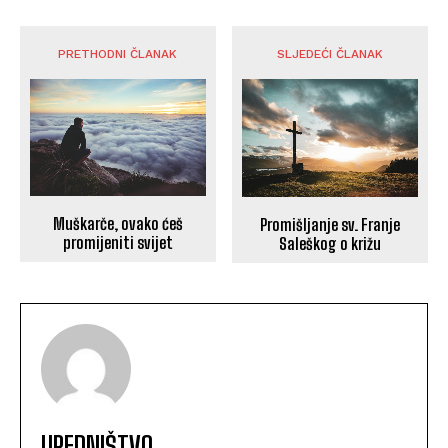
PRETHODNI ČLANAK
SLJEDEĆI ČLANAK
Muškarče, ovako ćeš
Promišljanje sv. Franje
promijeniti svijet
Saleškog o križu
UREDNIŠTVO