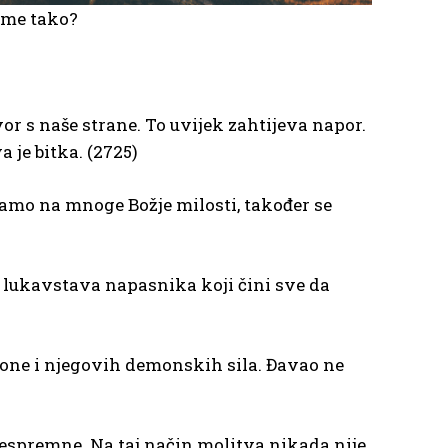
tome tako?
or s naše strane. To uvijek zahtijeva napor.
 je bitka. (2725)
anjamo na mnoge Božje milosti, također se
tiv lukavstava napasnika koji čini sve da
tone i njegovih demonskih sila. Đavao ne
 nespremne. Na taj način molitva nikada nije