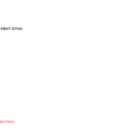
ljeni iznos.
javnice
.