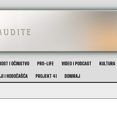
OST I OČINSTVO
PRO-LIFE
VIDEO I PODCAST
KULTURA
JI I HODOČAŠĆA
PROJEKT 41
DONIRAJ