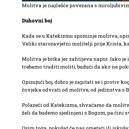
Molitva je najčešće povezana s miroljubivim 
Duhovni boj
Kada se u Katekizmu spominje molitva, opisa
Veliki starozavjetni molitelji prije Krista, 
Molitva je bitka jer zahtijeva napor. Iako j
trebamo truditi moliti, budući da ako ne po
Opisujući boj, dobro je zapitati se i protiv 
čovjeka odvrati od molitve, od jedinstva s
Polazeći od Katekizma, shvaćamo da molitva
želi da budemo sjedinjeni s Bogom, pa čini s
Osim toga, pokušat će nas ometati ili iskuš