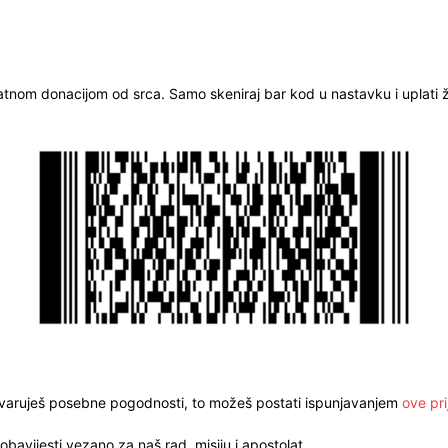
ratnom donacijom od srca. Samo skeniraj bar kod u nastavku i uplati že
stvaruješ posebne pogodnosti, to možeš postati ispunjavanjem
ove pri
obavijesti vezano za naš rad, misiju i apostolat.