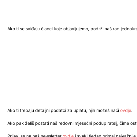
Ako ti se sviđaju članci koje objavljujemo, podrži naš rad jednok
Ako ti trebaju detaljni podatci za uplatu, njih možeš naći
ovdje
.
Ako pak želiš postati naš redovni mjesečni podupiratelj, čime o
Prijavi se na naš newsletter
ovdje
i svaki tjedan primaj najvažnije 