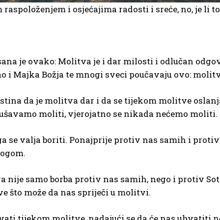
raspoloženjem i osjećajima radosti i sreće, no, je li 
na je ovako: Molitva je i dar milosti i odlučan odgov
kao i Majka Božja te mnogi sveci poučavaju ovo: molitva
e istina da je molitva dar i da se tijekom molitve osl
kušavamo moliti, vjerojatno se nikada nećemo moliti.
koga se valja boriti. Ponajprije protiv nas samih i pro
 Bogom.
 nije samo borba protiv nas samih, nego i protiv So
ve što može da nas spriječi u molitvi.
avati tijekom molitve, nadajući se da će nas uhvatiti