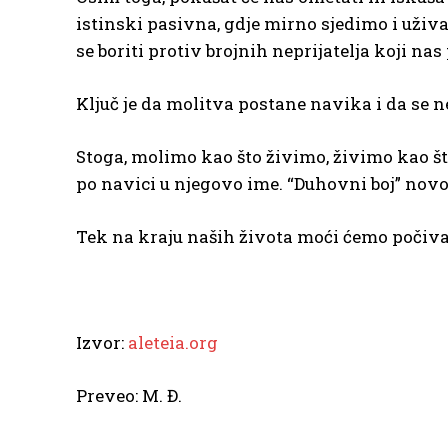
istinski pasivna, gdje mirno sjedimo i uži
se boriti protiv brojnih neprijatelja koji na
Ključ je da molitva postane navika i da se n
Stoga, molimo kao što živimo, živimo kao š
po navici u njegovo ime. “Duhovni boj” novo
Tek na kraju naših života moći ćemo počiva
Izvor:
aleteia.org
Preveo: M. Đ.