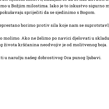
vamo u Božjim milostima. Iako je to iskustvo sigurno
s pokušavaju spriječiti da se sjedinimo s Bogom.
eprestano borimo protiv sila koje nam se suprotstavlj
to molimo. Ako ne želimo po navici djelovati u skla
g života kršćanina neodvojiv je od molitvenog boja.
ti u naručju našeg dobrostivog Oca punog ljubavi.