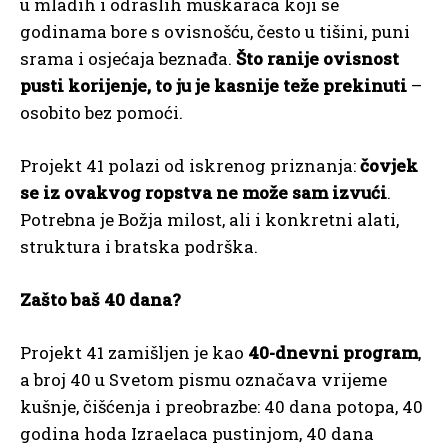
u mladih i odraslih muškaraca koji se
godinama bore s ovisnošću, često u tišini, puni
srama i osjećaja beznađa.
Što ranije ovisnost
pusti korijenje, to ju je kasnije teže prekinuti
–
osobito bez pomoći.
Projekt 41 polazi od iskrenog priznanja:
čovjek
se iz ovakvog ropstva ne može sam izvući
.
Potrebna je Božja milost, ali i konkretni alati,
struktura i bratska podrška.
Zašto baš 40 dana?
Projekt 41 zamišljen je kao
40-dnevni program
,
a broj 40 u Svetom pismu označava vrijeme
kušnje, čišćenja i preobrazbe: 40 dana potopa, 40
godina hoda Izraelaca pustinjom, 40 dana