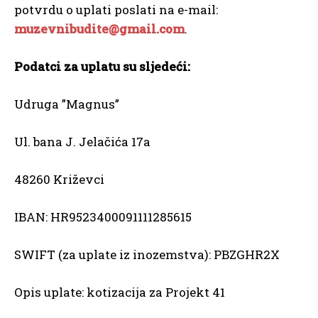
potvrdu o uplati poslati na e-mail:
muzevnibudite@gmail.com
.
Podatci za uplatu su sljedeći:
Udruga ”Magnus”
Ul. bana J. Jelačića 17a
48260 Križevci
IBAN: HR9523400091111285615
SWIFT (za uplate iz inozemstva): PBZGHR2X
Opis uplate: kotizacija za Projekt 41