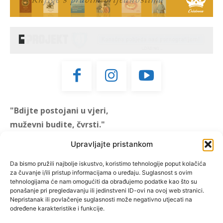
"Bdijte postojani u vjeri,
muževni budite, čvrsti."
(1 KOR 16, 13)
Upravljajte pristankom
"Muževni budite" prvi je
Da bismo pružili najbolje iskustvo, koristimo tehnologije poput kolačića
za čuvanje i/ili pristup informacijama o uređaju. Suglasnost s ovim
hrvatski portal za katoličke
tehnologijama će nam omogućiti da obrađujemo podatke kao što su
muškarce koji pokušava
ponašanje pri pregledavanju ili jedinstveni ID-ovi na ovoj web stranici.
reafirmirati u današnje
Nepristanak ili povlačenje suglasnosti može negativno utjecati na
određene karakteristike i funkcije.
vrijeme itekako narušen
biblijski koncept muževnosti,