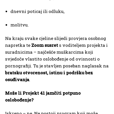
dnevni poticaj ili odluku,
molitvu.
Na kraju svake cjeline slijedi provjera osobnog
napretka te
Zoom susret
s voditeljem projekta i
suradnicima – najčešće muškarcima koji
svjedoče vlastito oslobođenje od ovisnosti o
pornografiji. Tu je stavljen poseban naglasak na
bratsku otvorenost, istinu i podršku bez
osuđivanja
.
Može li Projekt 41 jamčiti potpuno
oslobođenje?
Iskreno – ne. Ne postoji program koji može