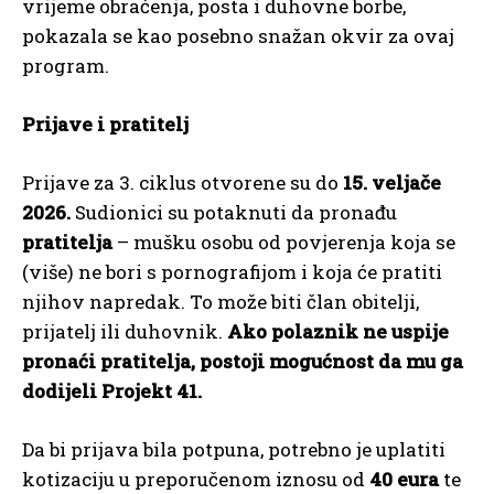
vrijeme obraćenja, posta i duhovne borbe,
pokazala se kao posebno snažan okvir za ovaj
program.
Prijave i pratitelj
Prijave za 3. ciklus otvorene su do
15. veljače
2026.
Sudionici su potaknuti da pronađu
pratitelja
– mušku osobu od povjerenja koja se
(više) ne bori s pornografijom i koja će pratiti
njihov napredak. To može biti član obitelji,
prijatelj ili duhovnik.
Ako polaznik ne uspije
pronaći pratitelja, postoji mogućnost da mu ga
dodijeli Projekt 41.
Da bi prijava bila potpuna, potrebno je uplatiti
kotizaciju u preporučenom iznosu od
40 eura
te