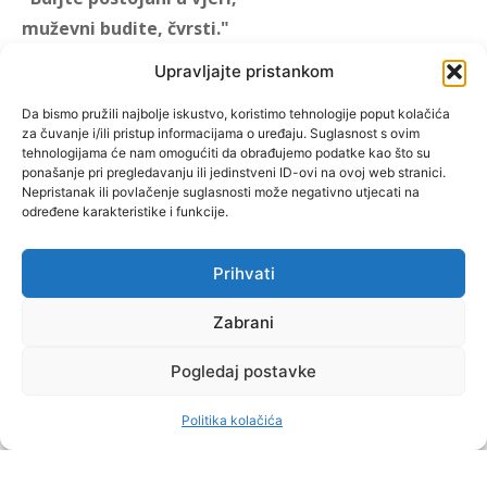
muževni budite, čvrsti."
(1 KOR 16, 13)
Upravljajte pristankom
"Muževni budite" prvi je
Da bismo pružili najbolje iskustvo, koristimo tehnologije poput kolačića
za čuvanje i/ili pristup informacijama o uređaju. Suglasnost s ovim
hrvatski portal za katoličke
tehnologijama će nam omogućiti da obrađujemo podatke kao što su
muškarce koji pokušava
ponašanje pri pregledavanju ili jedinstveni ID-ovi na ovoj web stranici.
reafirmirati u današnje
Nepristanak ili povlačenje suglasnosti može negativno utjecati na
određene karakteristike i funkcije.
vrijeme itekako narušen
biblijski koncept muževnosti,
koji pokušavamo osvijetliti iz
Prihvati
više aspekata, prigodnih
rubrika i poticajnih inicijativa.
Zabrani
Pogledaj postavke
O nama
Doniraj
Politika kolačića
by Dominis za Muževni budite