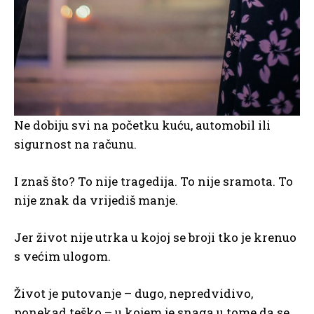
Ne dobiju svi na početku kuću, automobil ili
sigurnost na računu.
I znaš što? To nije tragedija. To nije sramota. To
nije znak da vrijediš manje.
Jer život nije utrka u kojoj se broji tko je krenuo
s većim ulogom.
Život je putovanje – dugo, nepredvidivo,
ponekad teško – u kojem je snaga u tome da se