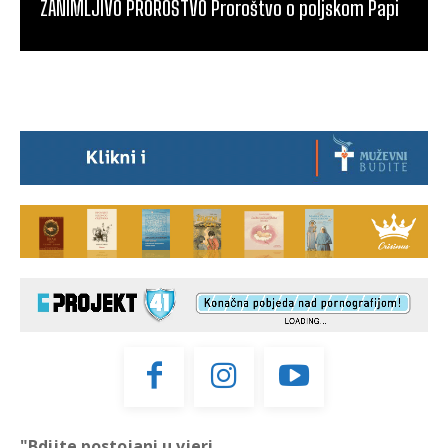
ZANIMLJIVO PROROŠTVO Proroštvo o poljskom Papi
"Bdijte postojani u vjeri,