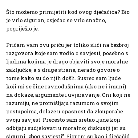
Što možemo primijetiti kod ovog dječačića? Bio
je vrlo siguran, osjećao se vrlo snažno,
pogriješio je.
Pričam vam ovu priču jer toliko sliči na bezbroj
razgovora koje sam vodio o savjesti, posebno s
ljudima kojima je drago objaviti svoje moralne
zaključke, a s druge strane, nerado govore o
tome kako su do njih došli. Susreo sam ljude
koji mi se čine ravnodušnima (ako ne i imuni)
na dokaze, argumente i uvjeravanje. Oni koji ne
razumiju, ne promišljaju razumom o svojim
postupcima, dolaze u opasnost da zlouporabe
svoju savjest. Prečesto sam sretao ljude koji
odbijaju sudjelovati u moralnoj diskusiji jer su
sigurni „zbog savjesti”. Sigurni su kao i dječačić