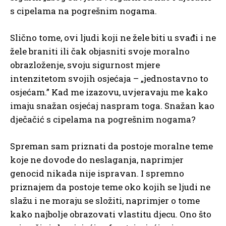
s cipelama na pogrešnim nogama.
Slično tome, ovi ljudi koji ne žele biti u svađi i ne
žele braniti ili čak objasniti svoje moralno
obrazloženje, svoju sigurnost mjere
intenzitetom svojih osjećaja – „jednostavno to
osjećam.” Kad me izazovu, uvjeravaju me kako
imaju snažan osjećaj naspram toga. Snažan kao
dječačić s cipelama na pogrešnim nogama?
Spreman sam priznati da postoje moralne teme
koje ne dovode do neslaganja, naprimjer
genocid nikada nije ispravan. I spremno
priznajem da postoje teme oko kojih se ljudi ne
slažu i ne moraju se složiti, naprimjer o tome
kako najbolje obrazovati vlastitu djecu. Ono što