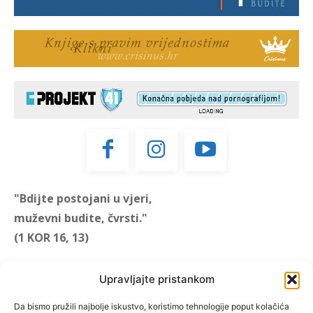
"Bdijte postojani u vjeri,
muževni budite, čvrsti."
(1 KOR 16, 13)
"Muževni budite" prvi je
Upravljajte pristankom
hrvatski portal za katoličke
muškarce koji pokušava
Da bismo pružili najbolje iskustvo, koristimo tehnologije poput kolačića