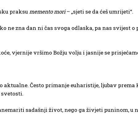
nsku praksu
memento mori
– „sjeti se da ćeš umrijeti“.
tko ne zna dan ni čas svoga odlaska, pa nas svijest o
oće, vjernije vršimo Božju volju i jasnije se prisjeć
o aktualne. Često primanje euharistije, ljubav prem
svetosti.
nemariti sadašnji život, nego ga živjeti puninom, u n