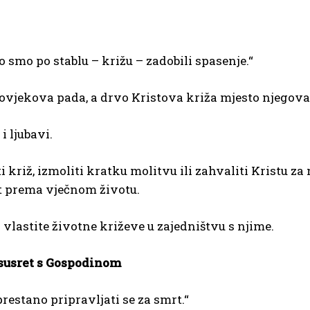
ko smo po stablu – križu – zadobili spasenje.“
 čovjekova pada, a drvo Kristova križa mjesto njegova
i ljubavi.
ti križ, izmoliti kratku molitvu ili zahvaliti Kristu z
ut prema vječnom životu.
 vlastite životne križeve u zajedništvu s njime.
 susret s Gospodinom
restano pripravljati se za smrt.“