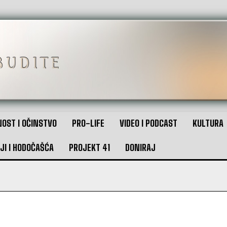
OST I OČINSTVO
PRO-LIFE
VIDEO I PODCAST
KULTURA
JI I HODOČAŠĆA
PROJEKT 41
DONIRAJ