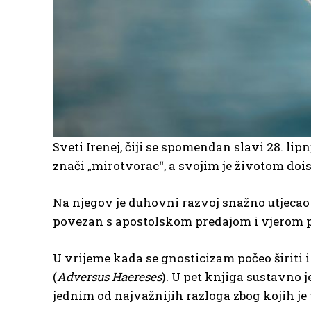
Sveti Irenej, čiji se spomendan slavi 28. li
znači „mirotvorac“, a svojim je životom dois
Na njegov je duhovni razvoj snažno utjecao 
povezan s apostolskom predajom i vjerom 
U vrijeme kada se gnosticizam počeo širiti i
(
Adversus Haereses
). U pet knjiga sustavno 
jednim od najvažnijih razloga zbog kojih je t