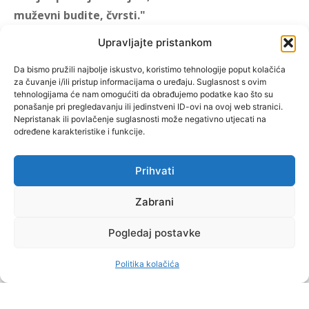
muževni budite, čvrsti."
(1 KOR 16, 13)
Upravljajte pristankom
"Muževni budite" prvi je
Da bismo pružili najbolje iskustvo, koristimo tehnologije poput kolačića
za čuvanje i/ili pristup informacijama o uređaju. Suglasnost s ovim
hrvatski portal za katoličke
tehnologijama će nam omogućiti da obrađujemo podatke kao što su
muškarce koji pokušava
ponašanje pri pregledavanju ili jedinstveni ID-ovi na ovoj web stranici.
reafirmirati u današnje
Nepristanak ili povlačenje suglasnosti može negativno utjecati na
određene karakteristike i funkcije.
vrijeme itekako narušen
biblijski koncept muževnosti,
koji pokušavamo osvijetliti iz
Prihvati
više aspekata, prigodnih
rubrika i poticajnih inicijativa.
Zabrani
Pogledaj postavke
O nama
Doniraj
Politika kolačića
by Dominis za Muževni budite