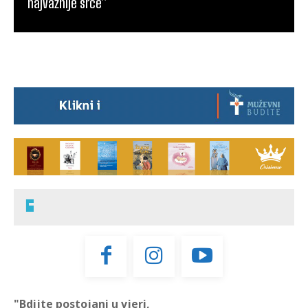
najvažnije srce”
"Bdijte postojani u vjeri,