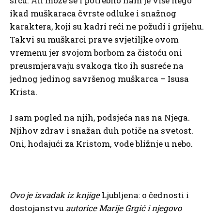
srcu. Ali može se i potrebno nam je više nego
ikad muškaraca čvrste odluke i snažnog
karaktera, koji su kadri reći ne požudi i grijehu.
Takvi su muškarci prave svjetiljke ovom
vremenu jer svojom borbom za čistoću oni
preusmjeravaju svakoga tko ih susreće na
jednog jedinog savršenog muškarca – Isusa
Krista.
I sam pogled na njih, podsjeća nas na Njega.
Njihov zdrav i snažan duh potiče na svetost.
Oni, hodajući za Kristom, vode bližnje u nebo.
Ovo je izvadak iz knjige
Ljubljena: o čednosti i
dostojanstvu
autorice Marije Grgić i njegovo