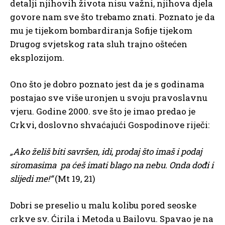
detalji njihovih života nisu važni, njihova djela
govore nam sve što trebamo znati. Poznato je da
mu je tijekom bombardiranja Sofije tijekom
Drugog svjetskog rata sluh trajno oštećen
eksplozijom.
Ono što je dobro poznato jest da je s godinama
postajao sve više uronjen u svoju pravoslavnu
vjeru. Godine 2000. sve što je imao predao je
Crkvi, doslovno shvaćajući Gospodinove riječi:
„Ako želiš biti savršen, idi, prodaj što imaš i podaj
siromasima pa ćeš imati blago na nebu. Onda dođi i
slijedi me!“
(Mt 19, 21)
Dobri se preselio u malu kolibu pored seoske
crkve sv. Ćirila i Metoda u Bailovu. Spavao je na