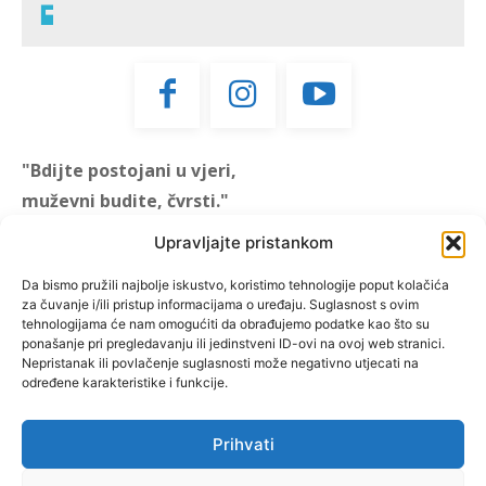
"Bdijte postojani u vjeri,
muževni budite, čvrsti."
(1 KOR 16, 13)
Upravljajte pristankom
"Muževni budite" prvi je
Da bismo pružili najbolje iskustvo, koristimo tehnologije poput kolačića
za čuvanje i/ili pristup informacijama o uređaju. Suglasnost s ovim
hrvatski portal za katoličke
tehnologijama će nam omogućiti da obrađujemo podatke kao što su
muškarce koji pokušava
ponašanje pri pregledavanju ili jedinstveni ID-ovi na ovoj web stranici.
reafirmirati u današnje
Nepristanak ili povlačenje suglasnosti može negativno utjecati na
određene karakteristike i funkcije.
vrijeme itekako narušen
biblijski koncept muževnosti,
koji pokušavamo osvijetliti iz
Prihvati
više aspekata, prigodnih