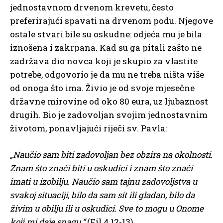
jednostavnom drvenom krevetu, često
preferirajući spavati na drvenom podu. Njegove
ostale stvari bile su oskudne: odjeća mu je bila
iznošena i zakrpana. Kad su ga pitali zašto ne
zadržava dio novca koji je skupio za vlastite
potrebe, odgovorio je da mu ne treba ništa više
od onoga što ima. Živio je od svoje mjesečne
državne mirovine od oko 80 eura, uz ljubaznost
drugih. Bio je zadovoljan svojim jednostavnim
životom, ponavljajući riječi sv. Pavla:
„Naučio sam biti zadovoljan bez obzira na okolnosti.
Znam što znači biti u oskudici i znam što znači
imati u izobilju. Naučio sam tajnu zadovoljstva u
svakoj situaciji, bilo da sam sit ili gladan, bilo da
živim u obilju ili u oskudici. Sve to mogu u Onome
koji mi daje snagu.“
(Fil 4,12-13)