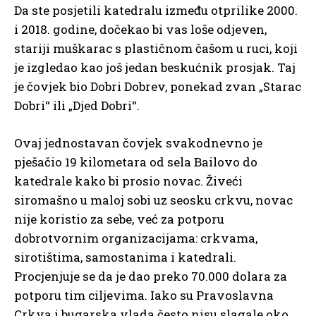
Da ste posjetili katedralu između otprilike 2000.
i 2018. godine, dočekao bi vas loše odjeven,
stariji muškarac s plastičnom čašom u ruci, koji
je izgledao kao još jedan beskućnik prosjak. Taj
je čovjek bio Dobri Dobrev, ponekad zvan „Starac
Dobri“ ili „Djed Dobri“.
Ovaj jednostavan čovjek svakodnevno je
pješačio 19 kilometara od sela Bailovo do
katedrale kako bi prosio novac. Živeći
siromašno u maloj sobi uz seosku crkvu, novac
nije koristio za sebe, već za potporu
dobrotvornim organizacijama: crkvama,
sirotištima, samostanima i katedrali.
Procjenjuje se da je dao preko 70.000 dolara za
potporu tim ciljevima. Iako su Pravoslavna
Crkva i bugarska vlada često nisu slagale oko