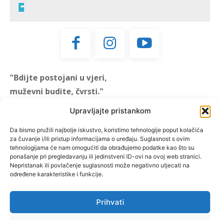
"Bdijte postojani u vjeri,
muževni budite, čvrsti."
(1 KOR 16, 13)
Upravljajte pristankom
"Muževni budite" prvi je
Da bismo pružili najbolje iskustvo, koristimo tehnologije poput kolačića
za čuvanje i/ili pristup informacijama o uređaju. Suglasnost s ovim
hrvatski portal za katoličke
tehnologijama će nam omogućiti da obrađujemo podatke kao što su
muškarce koji pokušava
ponašanje pri pregledavanju ili jedinstveni ID-ovi na ovoj web stranici.
reafirmirati u današnje
Nepristanak ili povlačenje suglasnosti može negativno utjecati na
određene karakteristike i funkcije.
vrijeme itekako narušen
biblijski koncept muževnosti,
koji pokušavamo osvijetliti iz
Prihvati
više aspekata, prigodnih