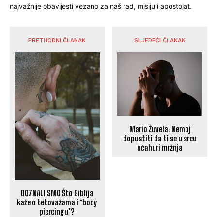
najvažnije obavijesti vezano za naš rad, misiju i apostolat.
PRETHODNI ČLANAK
SLJEDEĆI ČLANAK
Mario Žuvela: Nemoj
dopustiti da ti se u srcu
učahuri mržnja
DOZNALI SMO Što Biblija
kaže o tetovažama i ‘body
piercingu’?