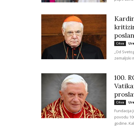
Kardin
kritiz
poslan
Ur
Crkva
„Od Svetog
zemaljski m
100. 
Vatika
prosla
Ur
Crkva
Fundacija J
povodu 100
godine. Kak