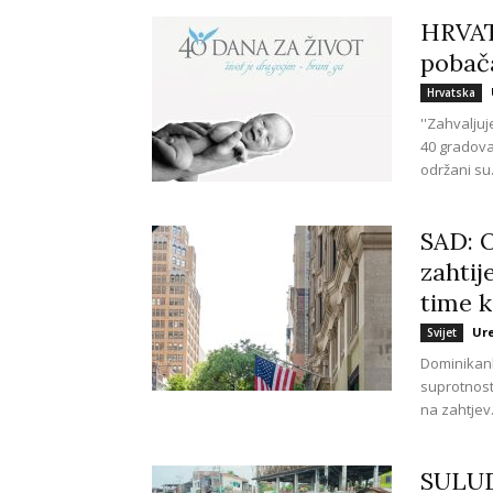
HRVAT
pobača
Hrvatska
''Zahvalju
40 gradova
održani su.
SAD: 
zahtij
time k
Ur
Svijet
Dominikank
suprotnost
na zahtjev.
SULUD