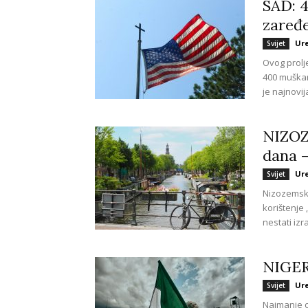
SAD: 4
zaređe
Ur
Svijet
Ovog prolj
400 muškar
je najnovij
NIZOZ
dana –
Ur
Svijet
Nizozemske 
korištenje 
nestati izra
NIGERI
Ur
Svijet
Najmanje os