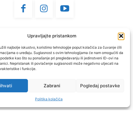
Upravljajte pristankom
žili najbolje iskustvo, koristimo tehnologije poput kolačića za čuvanje i/ili
ormacijama o uređaju. Suglasnost s ovim tehnologijama će nam omogućiti da
odatke kao što su ponašanje pri pregledavanju ili jedinstveni ID-ovi na
anici. Nepristanak ili povlačenje suglasnosti može negativno utjecati na
akteristike i funkcije.
ihvati
Zabrani
Pogledaj postavke
Doniraj
Politika kolačića