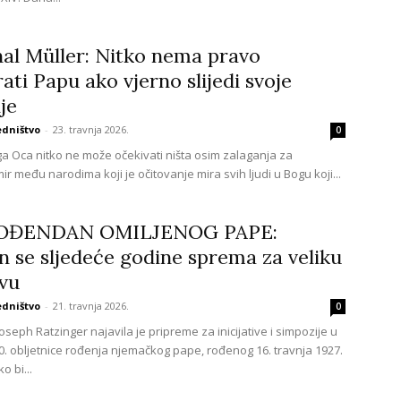
al Müller: Nitko nema pravo
irati Papu ako vjerno slijedi svoje
je
edništvo
-
23. travnja 2026.
0
a Oca nitko ne može očekivati ništa osim zalaganja za
ir među narodima koji je očitovanje mira svih ljudi u Bogu koji...
ROĐENDAN OMILJENOG PAPE:
n se sljedeće godine sprema za veliku
vu
edništvo
-
21. travnja 2026.
0
oseph Ratzinger najavila je pripreme za inicijative i simpozije u
. obljetnice rođenja njemačkog pape, rođenog 16. travnja 1927.
o bi...