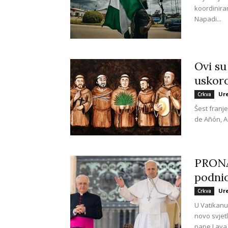
koordinira
Napadi...
Ovi su
uskoro
Ur
Crkva
Šest franj
de Añón, A
PRONA
podnio
Ur
Crkva
U Vatikanu
novo svjet
pape Lava 