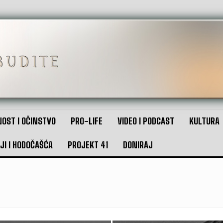
OST I OČINSTVO
PRO-LIFE
VIDEO I PODCAST
KULTURA
JI I HODOČAŠĆA
PROJEKT 41
DONIRAJ