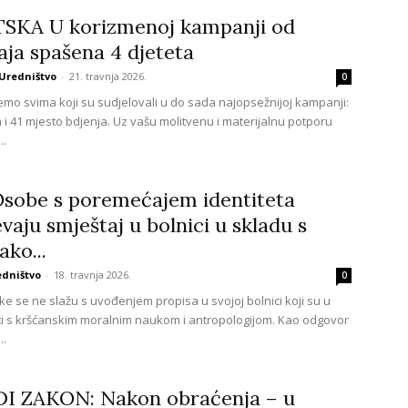
SKA U korizmenoj kampanji od
ja spašena 4 djeteta
Uredništvo
-
21. travnja 2026.
0
jemo svima koji su sudjelovali u do sada najopsežnijoj kampanji:
 i 41 mjesto bdjenja. Uz vašu molitvenu i materijalnu potporu
..
Osobe s poremećajem identiteta
evaju smještaj u bolnici u skladu s
ako...
edništvo
-
18. travnja 2026.
0
e se ne slažu s uvođenjem propisa u svojoj bolnici koji su u
i s kršćanskim moralnim naukom i antropologijom. Kao odgovor
..
I ZAKON: Nakon obraćenja – u