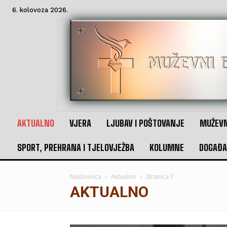
6. kolovoza 2026.
AKTUALNO
VJERA
LJUBAV I POŠTOVANJE
MUŽEVN
SPORT, PREHRANA I TJELOVJEŽBA
KOLUMNE
DOGAĐA
Naslovnica
Aktualno
Stranica 7
AKTUALNO