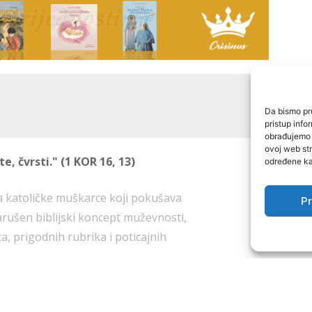
Da bismo pru
pristup inf
obrađujemo p
ovoj web str
e, čvrsti." (1 KOR 16, 13)
određene kar
za katoličke muškarce koji pokušava
Pr
arušen biblijski koncept muževnosti,
O nama
ta, prigodnih rubrika i poticajnih