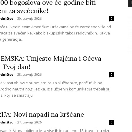
00 bogoslova ove će godine biti
ni za svećenike!
edništvo
-
30. travnja 2026.
0
eća u Sjedinjenim Američkim Državama bit će zaređeno više od
aca za svećenike, kako biskupijskih tako i redovničkih. Kakva
a generacija...
EMSKA: Umjesto Majčina i Očeva
 Tvoj dan!
edništvo
-
28. travnja 2026.
0
vlasti objavile su smjernice za službenike, potičući ih na
„rodno neutralnog” jezika. Iz službenih komunikacija trebali bi
zi koji se smatraju...
JA: Novi napadi na kršćane
edništvo
-
27. travnja 2026.
0
am kršćana ubijeno je, a više ih je ranjeno, 18. travnja, u nizu