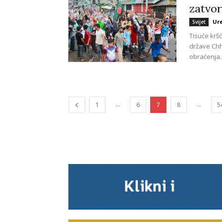
zatvor
Ur
Svijet
Tisuće krš
države Chh
obraćenja. 
...
...
1
6
7
8
5