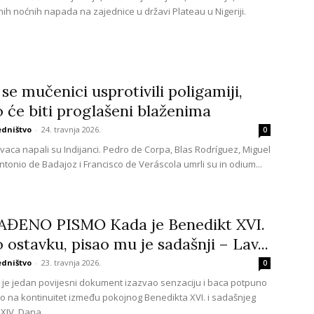
nih noćnih napada na zajednice u državi Plateau u Nigeriji.
 se mučenici usprotivili poligamiji,
 će biti proglašeni blaženima
edništvo
-
24. travnja 2026.
0
evaca napali su Indijanci. Pedro de Corpa, Blas Rodríguez, Miguel
ntonio de Badajoz i Francisco de Veráscola umrli su in odium...
ĐENO PISMO Kada je Benedikt XVI.
 ostavku, pisao mu je sadašnji – Lav...
edništvo
-
23. travnja 2026.
0
 je jedan povijesni dokument izazvao senzaciju i baca potpuno
lo na kontinuitet između pokojnog Benedikta XVI. i sadašnjeg
XIV. Dana...