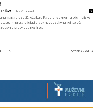
!
edništvo
-
18. travnja 2026.
0
ćana marširale su 22. ožujka u Raipuru, glavnom gradu indijske
attisgarh, prosvjedujući protiv novog zakona koji se tiče
Sudionici prosvjeda nosili su...
4
Stranica 7 od 54