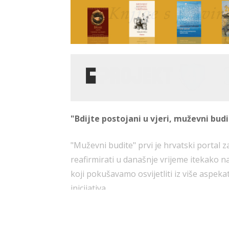
"Bdijte postojani u vjeri, muževni budit
"Muževni budite" prvi je hrvatski portal 
reafirmirati u današnje vrijeme itekako n
koji pokušavamo osvijetliti iz više aspeka
inicijativa.