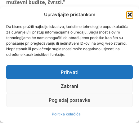
muževni budite, čvrsti."
(1 KOR 16, 13)
Upravljajte pristankom
"Muževni budite" prvi je
Da bismo pružili najbolje iskustvo, koristimo tehnologije poput kolačića
za čuvanje i/ili pristup informacijama o uređaju. Suglasnost s ovim
hrvatski portal za katoličke
tehnologijama će nam omogućiti da obrađujemo podatke kao što su
muškarce koji pokušava
ponašanje pri pregledavanju ili jedinstveni ID-ovi na ovoj web stranici.
reafirmirati u današnje
Nepristanak ili povlačenje suglasnosti može negativno utjecati na
određene karakteristike i funkcije.
vrijeme itekako narušen
biblijski koncept muževnosti,
koji pokušavamo osvijetliti iz
Prihvati
više aspekata, prigodnih
rubrika i poticajnih inicijativa.
Zabrani
Pogledaj postavke
O nama
Doniraj
Politika kolačića
by Dominis za Muževni budite