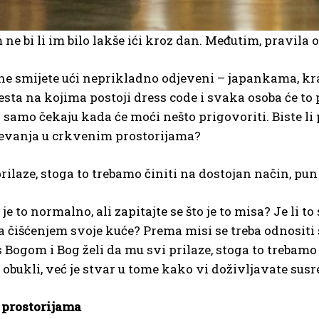
e bi li im bilo lakše ići kroz dan. Međutim, pravila o
ne smijete ući neprikladno odjeveni – japankama, kr
esta na kojima postoji dress code i svaka osoba će to p
 samo čekaju kada će moći nešto prigovoriti. Biste li 
jevanja u crkvenim prostorijama?
prilaze, stoga to trebamo činiti na dostojan način, pu
je to normalno, ali zapitajte se što je to misa? Je li
a čišćenjem svoje kuće? Prema misi se treba odnositi s
s Bogom i Bog želi da mu svi prilaze, stoga to trebamo
e obukli, već je stvar u tome kako vi doživljavate sus
 prostorijama