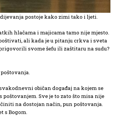
dijevanja postoje kako zimi tako i ljeti.
atkih hlačama i majicama tamo nije mjesto.
oštivati, ali kada je u pitanju crkva i sveta
prigovorili svome šefu ili zaštitaru na sudu?
n poštovanja.
 to svakodnevni običan događaj na kojem se
 poštovanjem. Sve je to zato što misa nije
 činiti na dostojan način, pun poštovanja.
ret s Bogom.