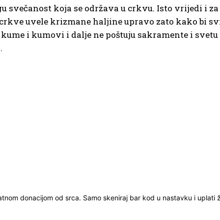
ugu svečanost koja se održava u crkvu. Isto vrijedi i
rkve uvele krizmane haljine upravo zato kako bi svi i
kume i kumovi i dalje ne poštuju sakramente i svetu 
.
ratnom donacijom od srca. Samo skeniraj bar kod u nastavku i uplati že