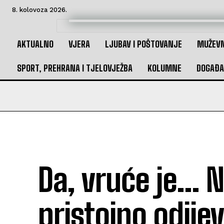
8. kolovoza 2026.
AKTUALNO
VJERA
LJUBAV I POŠTOVANJE
MUŽEVN
SPORT, PREHRANA I TJELOVJEŽBA
KOLUMNE
DOGAĐA
Da, vruće je… N
pristojno odijev