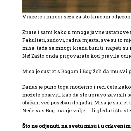
Vruće je i mnogi sežu za što kraćom odjećom n
Znate i sami kako u mnoge javne ustanove 
Fakulteti, sudovi, radna mjesta, sve su to mj
misa, tada se mnogi krenu buniti, napeti su i
Ne! Zašto onda prigovarate kod pravila odi
Misa je susret s Bogom i Bog želi da mu svi 
Danas je puno toga moderno i reći ćete kako 
možete pojaviti kao da ste upravo završili s
običan, već poseban događaj. Misa je susret 
Neće vas Bog manje voljeti ili gledati što st
Što ne odjenuti na svetu misu i u crkvenim