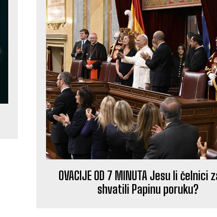
OVACIJE OD 7 MINUTA Jesu li čelnici z
shvatili Papinu poruku?