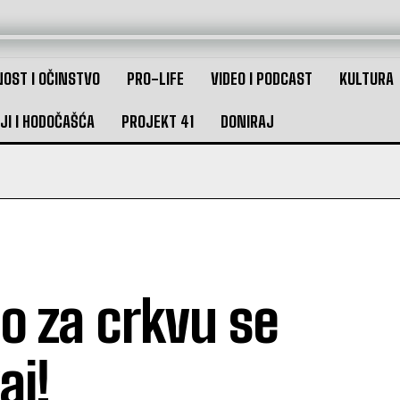
OST I OČINSTVO
PRO-LIFE
VIDEO I PODCAST
KULTURA
JI I HODOČAŠĆA
PROJEKT 41
DONIRAJ
o za crkvu se
aj!