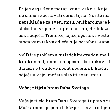
Prije svega, žene moraju znati kako suknje i
ne smiju se ocrtavati obrisi tijela. Nosite m
neprikladne za svetu misu. Muškarcima je je
slobodno vrijeme, u njima ne smijete dolaziti
usku odjeću. Trenirke, tajice, sportske veste
stoga vam takva odjeća nije potrebna. Japan
Veliki je problem u turističkim gradovima 
kratkim haljinama i majicama bez rukava. Pos
današnje trendove poput poderanih hlača i m
odjeća u kojoj možete slaviti svetu misu.
Vaše je tijelo hram Duha Svetoga
Vaše je tijelo hram Duha Svetoga i upravo za
Muškarcima je puno lakše jer su svi u odije