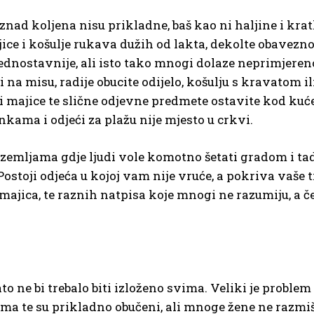
znad koljena nisu prikladne, baš kao ni haljine i krat
ajice i košulje rukava dužih od lakta, dekolte obavezno
dnostavnije, ali isto tako mnogi dolaze neprimjereno 
 na misu, radije obucite odijelo, košulju s kravatom ili
 i majice te slične odjevne predmete ostavite kod kuće.
kama i odjeći za plažu nije mjesto u crkvi.
i zemljama gdje ljudi vole komotno šetati gradom i t
toji odjeća u kojoj vam nije vruće, a pokriva vaše tij
ajica, te raznih natpisa koje mnogi ne razumiju, a če
to ne bi trebalo biti izloženo svima. Veliki je proble
lima te su prikladno obučeni, ali mnoge žene ne razmi