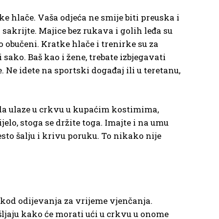
ke hlače. Vaša odjeća ne smije biti preuska i
 sakrijte. Majice bez rukava i golih leđa su
obučeni. Kratke hlače i trenirke su za
 sako. Baš kao i žene, trebate izbjegavati
 Ne idete na sportski događaj ili u teretanu,
ada ulaze u crkvu u kupaćim kostimima,
elo, stoga se držite toga. Imajte i na umu
sto šalju i krivu poruku. To nikako nije
m kod odijevanja za vrijeme vjenčanja.
šljaju kako će morati ući u crkvu u onome