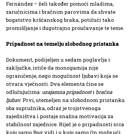
Fernández – želi također pomoći mladima,
zaručnicima i bračnim parovima da shvate
bogatstvo kršćanskog braka, potičući tako
promišljanje i dugotrajno proučavanje te teme.
Pripadnost na temelju slobodnog pristanka
Dokument, podijeljen u sedam poglavlja i
zaključke, ističe da monogamija nije
ograničenje, nego mogućnost ljubavi koja se
otvara vječnosti. Dva elementa čine se
odlučujućima:
uzajamna pripadnost
i
bračna
ljubav
. Prvi, utemeljen na slobodnom pristanku
oba supružnika, odraz je trojstvenoga
zajedništva i postaje snažna motivacija za
stabilnost zajednice. Riječ je o pripadnosti srca
koju samo Bog vidi i u koju samo On može ući,