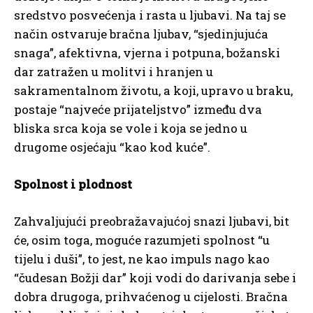
sredstvo posvećenja i rasta u ljubavi. Na taj se
način ostvaruje bračna ljubav, “sjedinjujuća
snaga”, afektivna, vjerna i potpuna, božanski
dar zatražen u molitvi i hranjen u
sakramentalnom životu, a koji, upravo u braku,
postaje “najveće prijateljstvo” između dva
bliska srca koja se vole i koja se jedno u
drugome osjećaju “kao kod kuće”.
Spolnost i plodnost
Zahvaljujući preobražavajućoj snazi ljubavi, bit
će, osim toga, moguće razumjeti spolnost “u
tijelu i duši”, to jest, ne kao impuls nago kao
“čudesan Božji dar” koji vodi do darivanja sebe i
dobra drugoga, prihvaćenog u cijelosti. Bračna