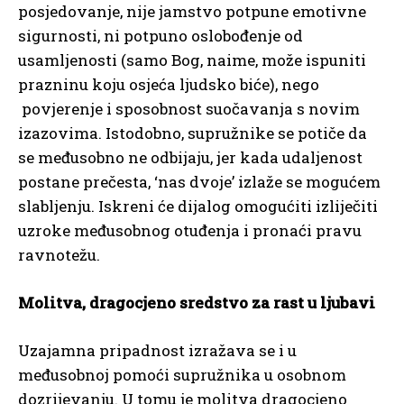
posjedovanje, nije jamstvo potpune emotivne
sigurnosti, ni potpuno oslobođenje od
usamljenosti (samo Bog, naime, može ispuniti
prazninu koju osjeća ljudsko biće), nego
povjerenje i sposobnost suočavanja s novim
izazovima. Istodobno, supružnike se potiče da
se međusobno ne odbijaju, jer kada udaljenost
postane prečesta, ‘nas dvoje’ izlaže se mogućem
slabljenju. Iskreni će dijalog omogućiti izliječiti
uzroke međusobnog otuđenja i pronaći pravu
ravnotežu.
Molitva, dragocjeno sredstvo za rast u ljubavi
Uzajamna pripadnost izražava se i u
međusobnoj pomoći supružnika u osobnom
dozrijevanju. U tomu je molitva dragocjeno