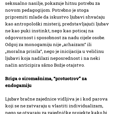
seksualno nasilje, pokazuje hitnu potrebu za
novom pedagogijom. Potrebno je stoga
pripremiti mlade da iskustvo ljubavi shvaćaju
kao antropološki misterij, predstavljajući ljubav
ne kao puki instinkt, nego kao poticaj na
odgovornost i sposobnost za nadu cijele osobe.
Odgoj za monogamiju nije „arhaizam“ ili
„moralna prisila“, nego je inicijacija u veličinu
ljubavi koja nadilazi neposrednost i na neki
način anticipira sāmo Božje otajstvo.
Briga o siromašnima, “protuotrov” za
endogamiju
Ljubav bračne zajednice vidljiva je i kod parova
koji se ne zatvaraju u vlastiti individualizam,
nego se otvaraju za zajedničke projekte kako bi