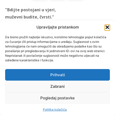
"Bdijte postojani u vjeri,
muževni budite, čvrsti."
(1 KOR 16, 13)
Upravljajte pristankom
"Muževni budite" prvi je
Da bismo pružili najbolje iskustvo, koristimo tehnologije poput kolačića
za čuvanje i/ili pristup informacijama o uređaju. Suglasnost s ovim
hrvatski portal za katoličke
tehnologijama će nam omogućiti da obrađujemo podatke kao što su
muškarce koji pokušava
ponašanje pri pregledavanju ili jedinstveni ID-ovi na ovoj web stranici.
reafirmirati u današnje
Nepristanak ili povlačenje suglasnosti može negativno utjecati na
određene karakteristike i funkcije.
vrijeme itekako narušen
biblijski koncept muževnosti,
koji pokušavamo osvijetliti iz
Prihvati
više aspekata, prigodnih
rubrika i poticajnih inicijativa.
Zabrani
Pogledaj postavke
O nama
Doniraj
Politika kolačića