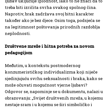
ljubav uključuje iplodnost, iako to ne znači da to
treba biti izričita svrha svakog spolnog čina.
Naprotiv, brak zadržava svoj bitni karakter
također ako je bez djece. Osim toga, podsjeća se
na legitimnost poštovanja prirodnih razdoblja
neplodnosti.
Društvene mreže i hitna potreba za novom
pedagogijom
Međutim, u kontekstu postmodernog
konzumerističkog individualizma koji niječe
sjedinjujuću svrhu seksualnosti i braka, kako se
može očuvati mogućnost vjerne ljubavi?
Odgovor se, napominje se u dokumentu, nalazi u
obrazovanju: „Svijet društvenih mreža, u kojemu
nestaje sram i u kojemu se širi simboličko i