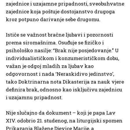
zajednice i uzajamne pripadnosti, sveobuhvatne
zajednice koja poštuje dostojanstvo drugoga
kroz potpuno darivanje sebe drugomu.
Ističe se važnost bračne ljubavi i pozornosti
prema siromašnima. Osuđuje se fizičko i
psihološko nasilje: “Brak nije posjedovanje.” U
individualističkom i konzumerističkom dobu,
važan je odgoj mladih za ljubav kao
odgovornost i nada ‘Neraskidivo jedinstvo’,
tako Doktrinarna nota Dikasterija za nauk vjere
definira brak, odnosno kao isključivu zajednicu
i uzajamnu pripadnost.
Nije slučajno da dokument – ​​koji je papa Lav
XIV. odobrio 21. studenog, na liturgijski spomen
Prikazanja Blažene Djevice Marije, a