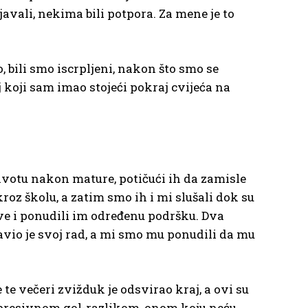
avali, nekima bili potpora. Za mene je to
alo, bili smo iscrpljeni, nakon što smo se
j koji sam imao stojeći pokraj cvijeća na
ivotu nakon mature, potičući ih da zamisle
oz školu, a zatim smo ih i mi slušali dok su
ove i ponudili im određenu podršku. Dva
tavio je svoj rad, a mi smo mu ponudili da mu
te večeri zvižduk je odsvirao kraj, a ovi su
 impresivnom gol-razlikom, onom koju neću