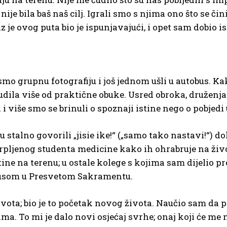
nije bila baš naš cilj. Igrali smo s njima ono što se č
raz je ovog puta bio je ispunjavajući, i opet sam dobio i
i smo grupnu fotografiju i još jednom ušli u autobus.
udila više od praktične obuke. Usred obroka, druženj
li i više smo se brinuli o spoznaji istine nego o pobjed
su stalno govorili „jisie ike!“ („samo tako nastavi!“) 
rpljenog studenta medicine kako ih ohrabruje na život;
ine na terenu; u ostale kolege s kojima sam dijelio 
Isusom u Presvetom Sakramentu.
 života; bio je to početak novog života. Naučio sam d
ma. To mi je dalo novi osjećaj svrhe; onaj koji će me