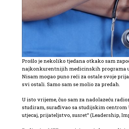
Prošlo je nekoliko tjedana otkako sam zapo
najkonkurentnijih medicinskih programa u za
Nisam mogao puno reći za ostale svoje prij
svi ostali. Samo sam se molio za predah.
U isto vrijeme, čuo sam za nadolazeću radion
studiram, surađivao sa studijskim centrom U
utjecaj, prijateljstvo, susret“ (Leadership, I