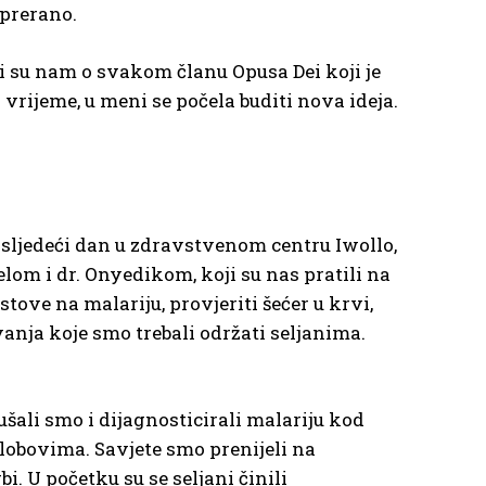
 prerano.
li su nam o svakom članu Opusa Dei koji je
vrijeme, u meni se počela buditi nova ideja.
i sljedeći dan u zdravstvenom centru Iwollo,
lom i dr. Onyedikom, koji su nas pratili na
tove na malariju, provjeriti šećer u krvi,
anja koje smo trebali održati seljanima.
lušali smo i dijagnosticirali malariju kod
zglobovima. Savjete smo prenijeli na
 U početku su se seljani činili