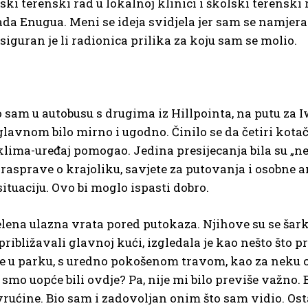
ki terenski rad u lokalnoj klinici i školski terenski
ada Enugua. Meni se ideja svidjela jer sam se namjera
iguran je li radionica prilika za koju sam se molio.
sam u autobusu s drugima iz Hillpointa, na putu za Iwo
glavnom bilo mirno i ugodno. Činilo se da četiri kota
klima-uređaj pomogao. Jedina presijecanja bila su „n
 rasprave o krajoliku, savjete za putovanja i osobne
ituaciju. Ovo bi moglo ispasti dobro.
lena ulazna vrata pored putokaza. Njihove su se šarke
ribližavali glavnoj kući, izgledala je kao nešto što pr
ste u parku, s uredno pokošenom travom, kao za neku c
o smo uopće bili ovdje? Pa, nije mi bilo previše važno
ućine. Bio sam i zadovoljan onim što sam vidio. Ostata