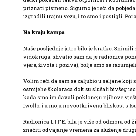
priznati pismeno. Sigurno je reći da pobjeda 
izgradili trajnu vezu, i to smo i postigli. Po
Na kraju kampa
Naše posljednje jutro bilo je kratko. Snimil
vidokruga, shvatio sam da je radionica pon
vjere, života i poziva), bolje smo se razumje
Volim reći da sam se zaljubio u seljane koji 
osmijehe školaraca dok su slušali bivšeg isc
kada smo im davali poklone; u njihove vješt
Iwollo; i u moju novootkrivenu bliskost s 
Radionica L.I.F.E. bila je više od odmora od
značiti odvajanje vremena za služenje drugi