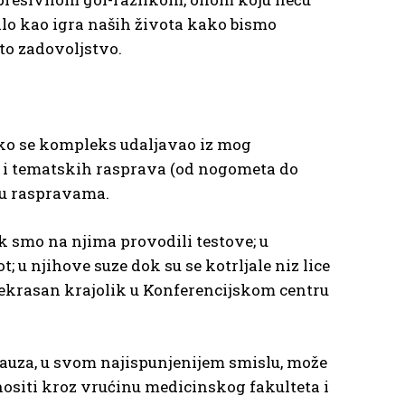
inilo kao igra naših života kako bismo
sto zadovoljstvo.
 Kako se kompleks udaljavao iz mog
a i tematskih rasprava (od nogometa do
i u raspravama.
dok smo na njima provodili testove; u
 u njihove suze dok su se kotrljale niz lice
prekrasan krajolik u Konferencijskom centru
a pauza, u svom najispunjenijem smislu, može
 nositi kroz vrućinu medicinskog fakulteta i