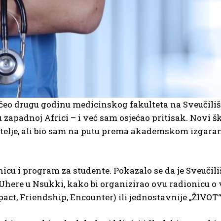
čeo drugu godinu medicinskog fakulteta na Sveučiliš
padnoj Africi – i već sam osjećao pritisak. Novi škol
atelje, ali bio sam na putu prema akademskom izgaran
icu i program za studente. Pokazalo se da je Sveučili
here u Nsukki, kako bi organizirao ovu radionicu o 
mpact, Friendship, Encounter) ili jednostavnije „ŽIVOT“ (