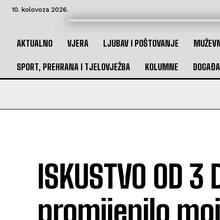
10. kolovoza 2026.
AKTUALNO
VJERA
LJUBAV I POŠTOVANJE
MUŽEVN
SPORT, PREHRANA I TJELOVJEŽBA
KOLUMNE
DOGAĐA
ISKUSTVO OD 3
promijenilo mo