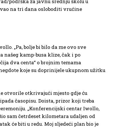
 rad/podrška za javnu srednju školu u
vao na tri dana osloboditi vrućine
llo. „Pa, bolje bi bilo da me ovo sve
ča našeg kamp-busa klize, čak i po
ečija dva centa“ o brojnim temama
 anegdote koje su doprinijele ukupnom užitku
 otvorile otkrivajući mjesto gdje ću
ipada časopisu. Doista, prizor koji treba
eremoniju. „Konferencijski centar Iwollo,
. Bio sam četrdeset kilometara udaljen od
k će biti u redu. Moj sljedeći plan bio je