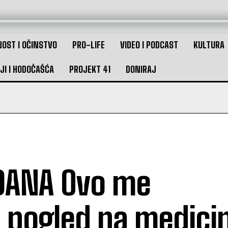
OST I OČINSTVO
PRO-LIFE
VIDEO I PODCAST
KULTURA
JI I HODOČAŠĆA
PROJEKT 41
DONIRAJ
 DANA Ovo me
j pogled na medici