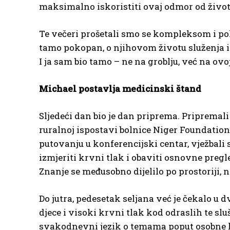
maksimalno iskoristiti ovaj odmor od života
Te večeri prošetali smo se kompleksom i pok
tamo pokopan, o njihovom životu služenja i k
I ja sam bio tamo – ne na groblju, već na ovo
Michael postavlja medicinski štand
Sljedeći dan bio je dan priprema. Pripremal
ruralnoj ispostavi bolnice Niger Foundation
putovanju u konferencijski centar, vježbali 
izmjeriti krvni tlak i obaviti osnovne preg
Znanje se međusobno dijelilo po prostoriji
Do jutra, pedesetak seljana već je čekalo u dv
djece i visoki krvni tlak kod odraslih te slu
svakodnevni jezik o temama poput osobne hig