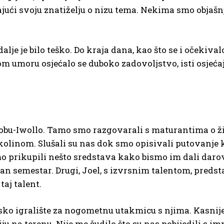
ajući svoju znatiželju o nizu tema. Nekima smo objašnj
i dalje je bilo teško. Do kraja dana, kao što se i očekiv
om umoru osjećalo se duboko zadovoljstvo, isti osjeća
guobu-Iwollo. Tamo smo razgovarali s maturantima o ž
linom. Slušali su nas dok smo opisivali putovanje kr
smo prikupili nešto sredstava kako bismo im dali dar
dan semestar. Drugi, Joel, s izvrsnim talentom, preds
aj talent.
lsko igralište za nogometnu utakmicu s njima. Kasnije 
ju na terenu. Nije me čudilo što su nas pobijedili s