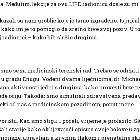
. Međutim, lekcije za ovu LIFE radionicu došle su mi
azali su nam groblje koje je tamo izgrađeno. Ispriča
ako im je to pomoglo da sretno žive svoj poziv. U to 
j radionici – kako bih služio drugima.
i smo se za medicinski terenski rad. Trebao se održat
 u gradu Enugu. Vođeni dvama liječnicima, dr. Michae
smo aktivnosti jedni s drugima: kako provesti brze tes
lede očiju. Također smo simulirali zdravstvena predav
, neki od nas s medicinskom pozadinom, poput mene.
orištu. Kad smo stigli i počeli, vrijeme je prolazilo. S
šali starije kako oklijevajući opisuju svoje bolove u 
ijene, upravljanja krvnim tlakom i prenatalne skrbi.