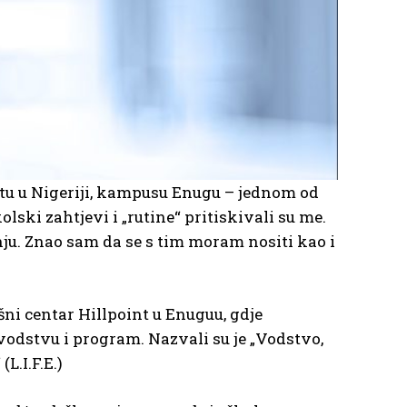
tu u Nigeriji, kampusu Enugu – jednom od
ski zahtjevi i „rutine“ pritiskivali su me.
ju. Znao sam da se s tim moram nositi kao i
šni centar Hillpoint u Enuguu, gdje
vodstvu i program. Nazvali su je „Vodstvo,
L.I.F.E.)