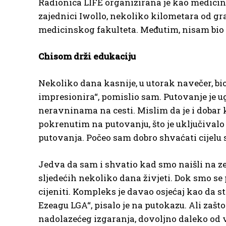
Radionica LIFE organizirana je kao medicins
zajednici Iwollo, nekoliko kilometara od gr
medicinskog fakulteta. Međutim, nisam bio s
Chisom drži edukaciju
Nekoliko dana kasnije, u utorak navečer, bio 
impresionira“, pomislio sam. Putovanje je u
neravninama na cesti. Mislim da je i dobar 
pokrenutim na putovanju, što je uključivalo
putovanja. Počeo sam dobro shvaćati cijelu s
Jedva da sam i shvatio kad smo naišli na ze
sljedećih nekoliko dana živjeti. Dok smo se p
cijeniti. Kompleks je davao osjećaj kao da 
Ezeagu LGA“, pisalo je na putokazu. Ali zašt
nadolazećeg izgaranja, dovoljno daleko od vr