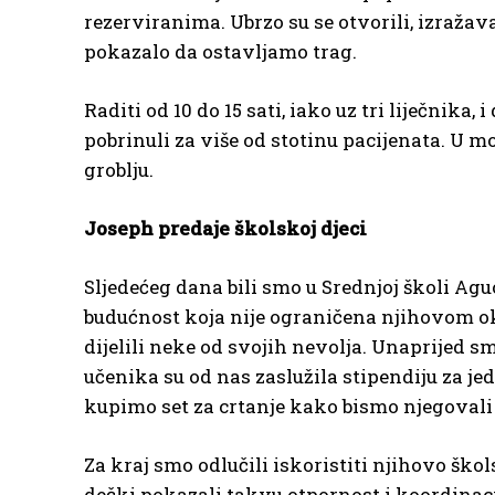
rezerviranima. Ubrzo su se otvorili, izražav
pokazalo da ostavljamo trag.
Raditi od 10 do 15 sati, iako uz tri liječnika, 
pobrinuli za više od stotinu pacijenata. U m
groblju.
Joseph predaje školskoj djeci
Sljedećeg dana bili smo u Srednjoj školi A
budućnost koja nije ograničena njihovom oko
dijelili neke od svojih nevolja. Unaprijed 
učenika su od nas zaslužila stipendiju za je
kupimo set za crtanje kako bismo njegovali t
Za kraj smo odlučili iskoristiti njihovo ško
dečki pokazali takvu otpornost i koordinaci