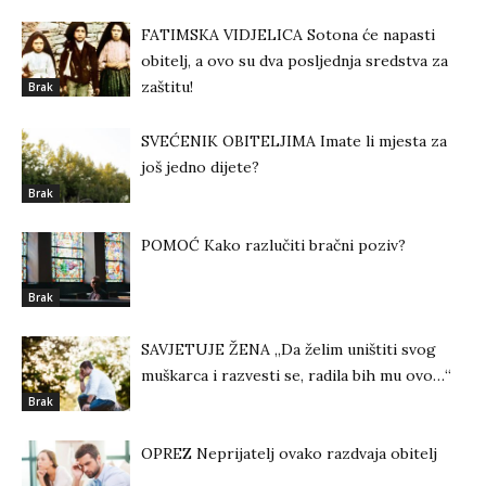
FATIMSKA VIDJELICA Sotona će napasti
obitelj, a ovo su dva posljednja sredstva za
zaštitu!
Brak
SVEĆENIK OBITELJIMA Imate li mjesta za
još jedno dijete?
Brak
POMOĆ Kako razlučiti bračni poziv?
Brak
SAVJETUJE ŽENA „Da želim uništiti svog
muškarca i razvesti se, radila bih mu ovo…“
Brak
OPREZ Neprijatelj ovako razdvaja obitelj