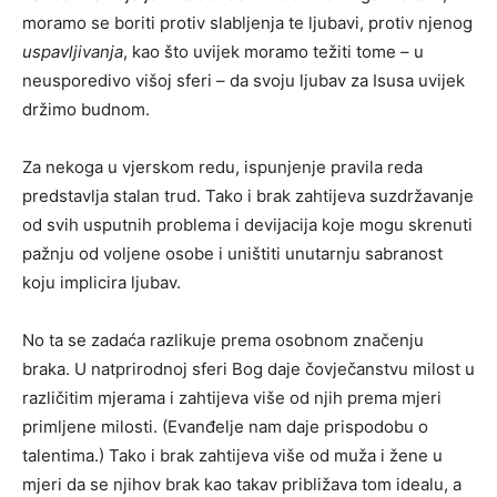
moramo se boriti protiv slabljenja te ljubavi, protiv njenog
uspavljivanja
, kao što uvijek moramo težiti tome – u
neusporedivo višoj sferi – da svoju ljubav za Isusa uvijek
držimo budnom.
Za nekoga u vjerskom redu, ispunjenje pravila reda
predstavlja stalan trud. Tako i brak zahtijeva suzdržavanje
od svih usputnih problema i devijacija koje mogu skrenuti
pažnju od voljene osobe i uništiti unutarnju sabranost
koju implicira ljubav.
No ta se zadaća razlikuje prema osobnom značenju
braka. U natprirodnoj sferi Bog daje čovječanstvu milost u
različitim mjerama i zahtijeva više od njih prema mjeri
primljene milosti. (Evanđelje nam daje prispodobu o
talentima.) Tako i brak zahtijeva više od muža i žene u
mjeri da se njihov brak kao takav približava tom idealu, a