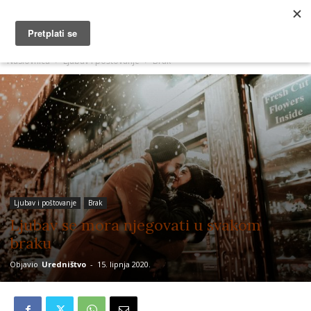
MUŽEVNI BUDITE
Naslovnica
Ljubav i poštovanje
Brak
Ljubav i poštovanje
Brak
Ljubav se mora njegovati u svakom
braku
Objavio
Uredništvo
-
15. lipnja 2020.