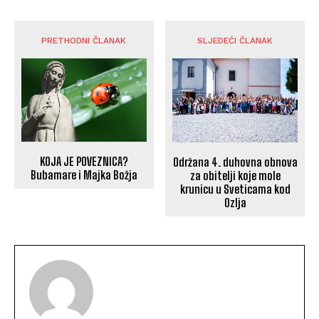
PRETHODNI ČLANAK
SLJEDEĆI ČLANAK
KOJA JE POVEZNICA?
Održana 4. duhovna obnova
Bubamare i Majka Božja
za obitelji koje mole
krunicu u Sveticama kod
Ozlja