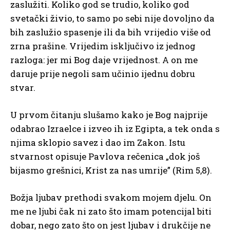
zaslužiti. Koliko god se trudio, koliko god
svetački živio, to samo po sebi nije dovoljno da
bih zaslužio spasenje ili da bih vrijedio više od
zrna prašine. Vrijedim isključivo iz jednog
razloga: jer mi Bog daje vrijednost. A on me
daruje prije negoli sam učinio ijednu dobru
stvar.
U prvom čitanju slušamo kako je Bog najprije
odabrao Izraelce i izveo ih iz Egipta, a tek onda s
njima sklopio savez i dao im Zakon. Istu
stvarnost opisuje Pavlova rečenica „dok još
bijasmo grešnici, Krist za nas umrije” (Rim 5,8).
Božja ljubav prethodi svakom mojem djelu. On
me ne ljubi čak ni zato što imam potencijal biti
dobar, nego zato što on jest ljubav i drukčije ne