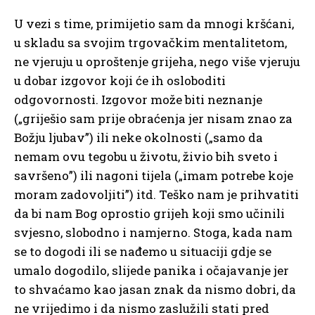
U vezi s time, primijetio sam da mnogi kršćani,
u skladu sa svojim trgovačkim mentalitetom,
ne vjeruju u oproštenje grijeha, nego više vjeruju
u dobar izgovor koji će ih osloboditi
odgovornosti. Izgovor može biti neznanje
(„griješio sam prije obraćenja jer nisam znao za
Božju ljubav”) ili neke okolnosti („samo da
nemam ovu tegobu u životu, živio bih sveto i
savršeno”) ili nagoni tijela („imam potrebe koje
moram zadovoljiti”) itd. Teško nam je prihvatiti
da bi nam Bog oprostio grijeh koji smo učinili
svjesno, slobodno i namjerno. Stoga, kada nam
se to dogodi ili se nađemo u situaciji gdje se
umalo dogodilo, slijede panika i očajavanje jer
to shvaćamo kao jasan znak da nismo dobri, da
ne vrijedimo i da nismo zaslužili stati pred