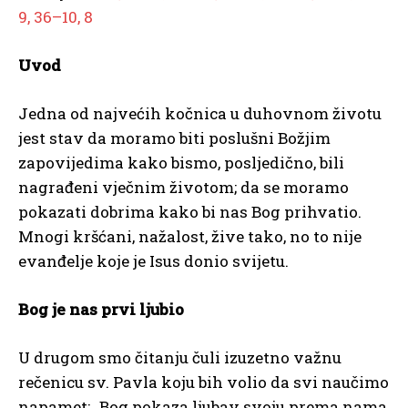
9, 36–10, 8
Uvod
Jedna od najvećih kočnica u duhovnom životu
jest stav da moramo biti poslušni Božjim
zapovijedima kako bismo, posljedično, bili
nagrađeni vječnim životom; da se moramo
pokazati dobrima kako bi nas Bog prihvatio.
Mnogi kršćani, nažalost, žive tako, no to nije
evanđelje koje je Isus donio svijetu.
Bog je nas prvi ljubio
U drugom smo čitanju čuli izuzetno važnu
rečenicu sv. Pavla koju bih volio da svi naučimo
napamet: „Bog pokaza ljubav svoju prema nama