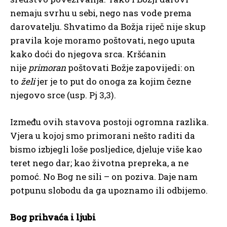
nemaju svrhu u sebi, nego nas vode prema
darovatelju. Shvatimo da Božja riječ nije skup
pravila koje moramo poštovati, nego uputa
kako doći do njegova srca. Kršćanin
nije
primoran
poštovati Božje zapovijedi: on
to
želi
jer je to put do onoga za kojim čezne
njegovo srce (usp. Pj 3,3).
Između ovih stavova postoji ogromna razlika.
Vjera u kojoj smo primorani nešto raditi da
bismo izbjegli loše posljedice, djeluje više kao
teret nego dar; kao životna prepreka, a ne
pomoć. No Bog ne sili – on poziva. Daje nam
potpunu slobodu da ga upoznamo ili odbijemo.
Bog prihvaća i ljubi