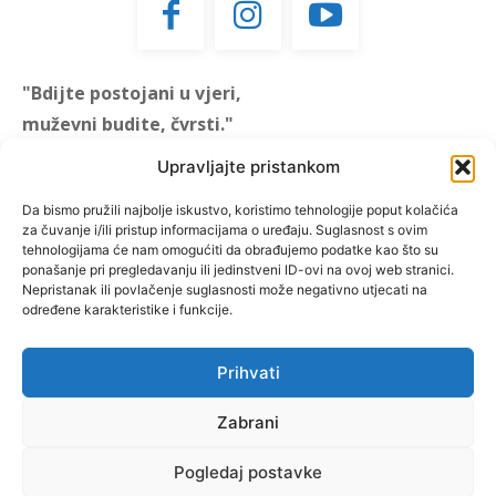
"Bdijte postojani u vjeri,
muževni budite, čvrsti."
(1 KOR 16, 13)
Upravljajte pristankom
"Muževni budite" prvi je
Da bismo pružili najbolje iskustvo, koristimo tehnologije poput kolačića
za čuvanje i/ili pristup informacijama o uređaju. Suglasnost s ovim
hrvatski portal za katoličke
tehnologijama će nam omogućiti da obrađujemo podatke kao što su
muškarce koji pokušava
ponašanje pri pregledavanju ili jedinstveni ID-ovi na ovoj web stranici.
reafirmirati u današnje
Nepristanak ili povlačenje suglasnosti može negativno utjecati na
određene karakteristike i funkcije.
vrijeme itekako narušen
biblijski koncept muževnosti,
koji pokušavamo osvijetliti iz
Prihvati
više aspekata, prigodnih
Zabrani
rubrika i poticajnih inicijativa.
Pogledaj postavke
O nama