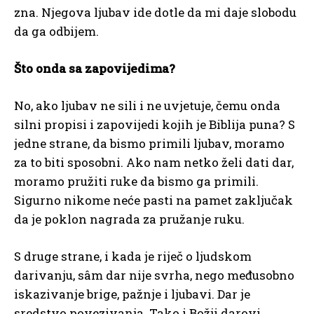
zna. Njegova ljubav ide dotle da mi daje slobodu
da ga odbijem.
Što onda sa zapovijedima?
No, ako ljubav ne sili i ne uvjetuje, čemu onda
silni propisi i zapovijedi kojih je Biblija puna? S
jedne strane, da bismo primili ljubav, moramo
za to biti sposobni. Ako nam netko želi dati dar,
moramo pružiti ruke da bismo ga primili.
Sigurno nikome neće pasti na pamet zaključak
da je poklon nagrada za pružanje ruku.
S druge strane, i kada je riječ o ljudskom
darivanju, sâm dar nije svrha, nego međusobno
iskazivanje brige, pažnje i ljubavi. Dar je
sredstvo povezivanja. Tako i Božji darovi