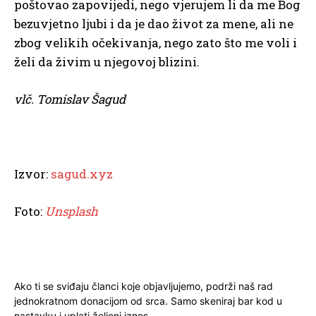
poštovao zapovijedi, nego vjerujem li da me Bog
bezuvjetno ljubi i da je dao život za mene, ali ne
zbog velikih očekivanja, nego zato što me voli i
želi da živim u njegovoj blizini.
vlč. Tomislav Šagud
Izvor:
sagud.xyz
Foto:
Unsplash
Ako ti se sviđaju članci koje objavljujemo, podrži naš rad
jednokratnom donacijom od srca. Samo skeniraj bar kod u
nastavku i uplati željeni iznos.