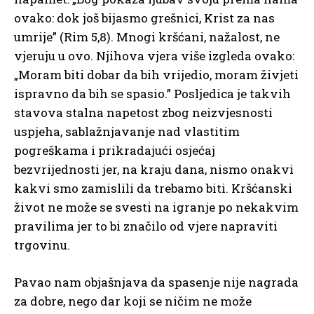
ovako: dok još bijasmo grešnici, Krist za nas
umrije” (Rim 5,8). Mnogi kršćani, nažalost, ne
vjeruju u ovo. Njihova vjera više izgleda ovako:
„Moram biti dobar da bih vrijedio, moram živjeti
ispravno da bih se spasio.” Posljedica je takvih
stavova stalna napetost zbog neizvjesnosti
uspjeha, sablažnjavanje nad vlastitim
pogreškama i prikradajući osjećaj
bezvrijednosti jer, na kraju dana, nismo onakvi
kakvi smo zamislili da trebamo biti. Kršćanski
život ne može se svesti na igranje po nekakvim
pravilima jer to bi značilo od vjere napraviti
trgovinu.
Pavao nam objašnjava da spasenje nije nagrada
za dobre, nego dar koji se ničim ne može