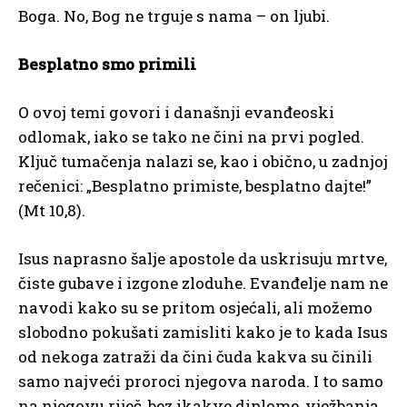
Boga. No, Bog ne trguje s nama – on ljubi.
Besplatno smo primili
O ovoj temi govori i današnji evanđeoski
odlomak, iako se tako ne čini na prvi pogled.
Ključ tumačenja nalazi se, kao i obično, u zadnjoj
rečenici: „Besplatno primiste, besplatno dajte!”
(Mt 10,8).
Isus naprasno šalje apostole da uskrisuju mrtve,
čiste gubave i izgone zloduhe. Evanđelje nam ne
navodi kako su se pritom osjećali, ali možemo
slobodno pokušati zamisliti kako je to kada Isus
od nekoga zatraži da čini čuda kakva su činili
samo najveći proroci njegova naroda. I to samo
na njegovu riječ, bez ikakve diplome, vježbanja