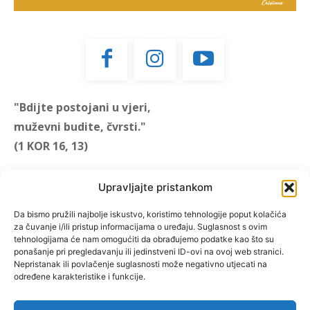
"Bdijte postojani u vjeri,
muževni budite, čvrsti."
(1 KOR 16, 13)
Upravljajte pristankom
"Muževni budite" prvi je
Da bismo pružili najbolje iskustvo, koristimo tehnologije poput kolačića
za čuvanje i/ili pristup informacijama o uređaju. Suglasnost s ovim
hrvatski portal za katoličke
tehnologijama će nam omogućiti da obrađujemo podatke kao što su
muškarce koji pokušava
ponašanje pri pregledavanju ili jedinstveni ID-ovi na ovoj web stranici.
reafirmirati u današnje
Nepristanak ili povlačenje suglasnosti može negativno utjecati na
određene karakteristike i funkcije.
vrijeme itekako narušen
biblijski koncept muževnosti,