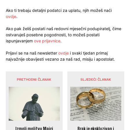
Ako ti trebaju detaljni podatci za uplatu, njih možeš naći
ovdje
.
Ako pak želiš postati naš redovni mjesečni podupiratelj, čime
ostvaruješ posebne pogodnosti, to možeš postati
ispunjavanjem
ove prijavnice
.
Prijavi se na naš newsletter
ovdje
i svaki tjedan primaj
najvažnije obavijesti vezano za naš rad, misiju i apostolat.
PRETHODNI ČLANAK
SLJEDEĆI ČLANAK
Izmoli molitvu Majci
Brak je ekskluzivan i