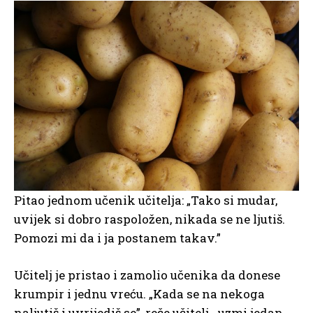
Pitao jednom učenik učitelja: „Tako si mudar,
uvijek si dobro raspoložen, nikada se ne ljutiš.
Pomozi mi da i ja postanem takav.”
Učitelj je pristao i zamolio učenika da donese
krumpir i jednu vreću. „Kada se na nekoga
naljutiš i uvrijediš se”, reče učitelj, „uzmi jedan