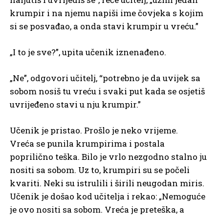
krumpir i na njemu napiši ime čovjeka s kojim
si se posvađao, a onda stavi krumpir u vreću.”
„I to je sve?”, upita učenik iznenađeno.
„Ne”, odgovori učitelj, “potrebno je da uvijek sa
sobom nosiš tu vreću i svaki put kada se osjetiš
uvrijeđeno stavi u nju krumpir.”
Učenik je pristao. Prošlo je neko vrijeme.
Vreća se punila krumpirima i postala
poprilično teška. Bilo je vrlo nezgodno stalno ju
nositi sa sobom. Uz to, krumpiri su se počeli
kvariti. Neki su istrulili i širili neugodan miris.
Učenik je došao kod učitelja i rekao: „Nemoguće
je ovo nositi sa sobom. Vreća je preteška, a