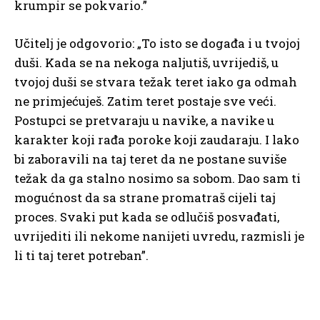
krumpir se pokvario.”
Učitelj je odgovorio: „To isto se događa i u tvojoj
duši. Kada se na nekoga naljutiš, uvrijediš, u
tvojoj duši se stvara težak teret iako ga odmah
ne primjećuješ. Zatim teret postaje sve veći.
Postupci se pretvaraju u navike, a navike u
karakter koji rađa poroke koji zaudaraju. I lako
bi zaboravili na taj teret da ne postane suviše
težak da ga stalno nosimo sa sobom. Dao sam ti
mogućnost da sa strane promatraš cijeli taj
proces. Svaki put kada se odlučiš posvađati,
uvrijediti ili nekome nanijeti uvredu, razmisli je
li ti taj teret potreban”.