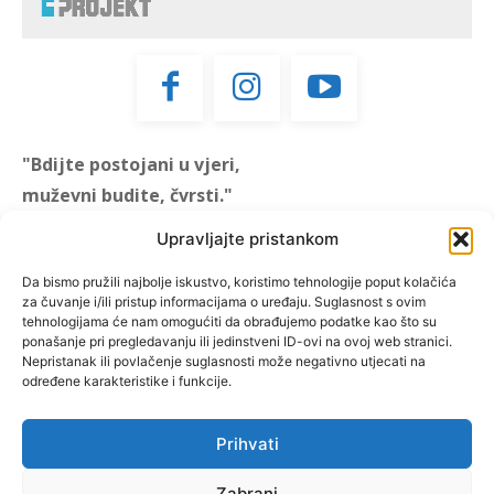
"Bdijte postojani u vjeri,
muževni budite, čvrsti."
(1 KOR 16, 13)
Upravljajte pristankom
"Muževni budite" prvi je
Da bismo pružili najbolje iskustvo, koristimo tehnologije poput kolačića
za čuvanje i/ili pristup informacijama o uređaju. Suglasnost s ovim
hrvatski portal za katoličke
tehnologijama će nam omogućiti da obrađujemo podatke kao što su
muškarce koji pokušava
ponašanje pri pregledavanju ili jedinstveni ID-ovi na ovoj web stranici.
reafirmirati u današnje
Nepristanak ili povlačenje suglasnosti može negativno utjecati na
određene karakteristike i funkcije.
vrijeme itekako narušen
biblijski koncept muževnosti,
koji pokušavamo osvijetliti iz
Prihvati
više aspekata, prigodnih
rubrika i poticajnih inicijativa.
Zabrani