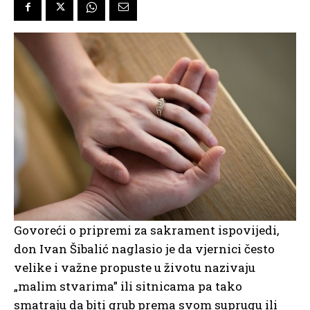
Govoreći o pripremi za sakrament ispovijedi,
don Ivan Šibalić naglasio je da vjernici često
velike i važne propuste u životu nazivaju
„malim stvarima” ili sitnicama pa tako
smatraju da biti grub prema svom suprugu ili