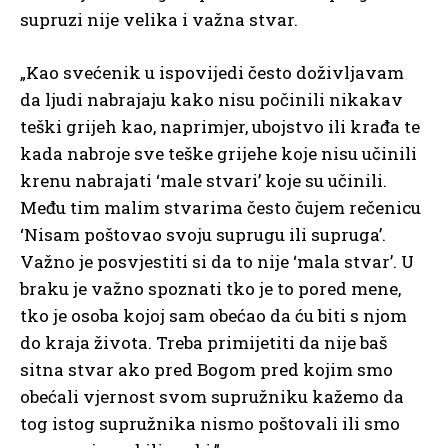
supruzi nije velika i važna stvar.
„Kao svećenik u ispovijedi često doživljavam
da ljudi nabrajaju kako nisu počinili nikakav
teški grijeh kao, naprimjer, ubojstvo ili krađa te
kada nabroje sve teške grijehe koje nisu učinili
krenu nabrajati ‘male stvari’ koje su učinili.
Među tim malim stvarima često čujem rečenicu
‘Nisam poštovao svoju suprugu ili supruga’.
Važno je posvjestiti si da to nije ‘mala stvar’. U
braku je važno spoznati tko je to pored mene,
tko je osoba kojoj sam obećao da ću biti s njom
do kraja života. Treba primijetiti da nije baš
sitna stvar ako pred Bogom pred kojim smo
obećali vjernost svom supružniku kažemo da
tog istog supružnika nismo poštovali ili smo