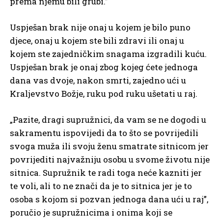
prema njemu bili grubi.”
Uspješan brak nije onaj u kojem je bilo puno
djece, onaj u kojem ste bili zdravi ili onaj u
kojem ste zajedničkim snagama izgradili kuću.
Uspješan brak je onaj zbog kojeg ćete jednoga
dana vas dvoje, nakon smrti, zajedno ući u
Kraljevstvo Božje, ruku pod ruku ušetati u raj.
„Pazite, dragi supružnici, da vam se ne dogodi u
sakramentu ispovijedi da to što se povrijedili
svoga muža ili svoju ženu smatrate sitnicom jer
povrijediti najvažniju osobu u svome životu nije
sitnica. Supružnik te radi toga neće kazniti jer
te voli, ali to ne znači da je to sitnica jer je to
osoba s kojom si pozvan jednoga dana ući u raj”,
poručio je supružnicima i onima koji se