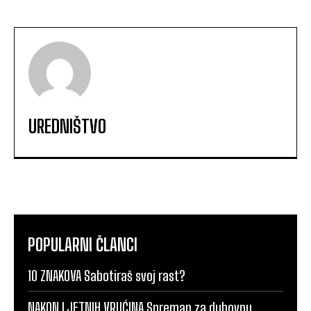
UREDNIŠTVO
POPULARNI ČLANCI
10 ZNAKOVA Sabotiraš svoj rast?
NAKON LJETNIH VRUĆINA Spreman za duhovnu