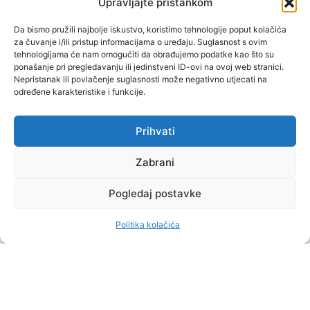
Upravljajte pristankom
"Muževni budite" prvi je
Da bismo pružili najbolje iskustvo, koristimo tehnologije poput kolačića
za čuvanje i/ili pristup informacijama o uređaju. Suglasnost s ovim
hrvatski portal za katoličke
tehnologijama će nam omogućiti da obrađujemo podatke kao što su
muškarce koji pokušava
ponašanje pri pregledavanju ili jedinstveni ID-ovi na ovoj web stranici.
reafirmirati u današnje
Nepristanak ili povlačenje suglasnosti može negativno utjecati na
određene karakteristike i funkcije.
vrijeme itekako narušen
biblijski koncept muževnosti,
koji pokušavamo osvijetliti iz
Prihvati
više aspekata, prigodnih
Zabrani
rubrika i poticajnih inicijativa.
Pogledaj postavke
O nama
Doniraj
Politika kolačića
by Dominis za Muževni budite