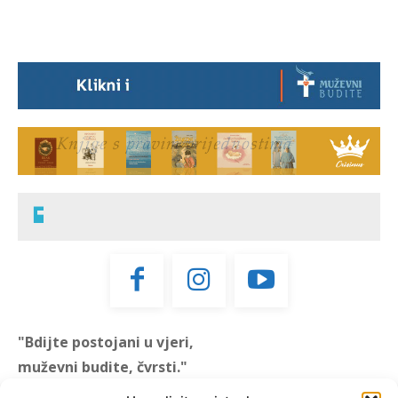
"Bdijte postojani u vjeri,
muževni budite, čvrsti."
(1 KOR 16, 13)