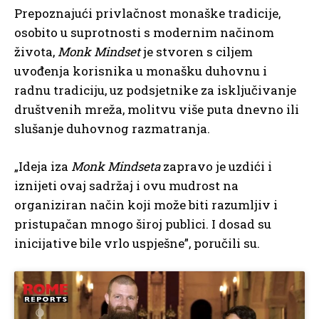
Prepoznajući privlačnost monaške tradicije,
osobito u suprotnosti s modernim načinom
života,
Monk Mindset
je stvoren s ciljem
uvođenja korisnika u monašku duhovnu i
radnu tradiciju, uz podsjetnike za isključivanje
društvenih mreža, molitvu više puta dnevno ili
slušanje duhovnog razmatranja.
„Ideja iza
Monk Mindseta
zapravo je uzdići i
iznijeti ovaj sadržaj i ovu mudrost na
organiziran način koji može biti razumljiv i
pristupačan mnogo široj publici. I dosad su
inicijative bile vrlo uspješne”, poručili su.