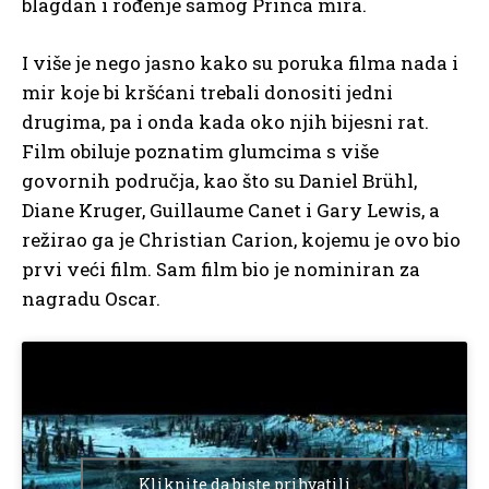
blagdan i rođenje samog Princa mira.
I više je nego jasno kako su poruka filma nada i
mir koje bi kršćani trebali donositi jedni
drugima, pa i onda kada oko njih bijesni rat.
Film obiluje poznatim glumcima s više
govornih područja, kao što su Daniel Brühl,
Diane Kruger, Guillaume Canet i Gary Lewis, a
režirao ga je Christian Carion, kojemu je ovo bio
prvi veći film. Sam film bio je nominiran za
nagradu Oscar.
Kliknite da biste prihvatili