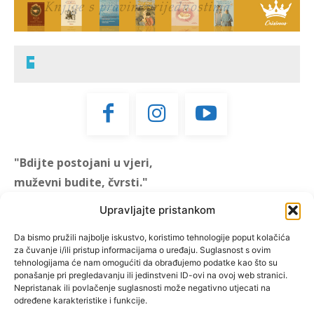
"Bdijte postojani u vjeri,
muževni budite, čvrsti."
(1 KOR 16, 13)
Upravljajte pristankom
"Muževni budite" prvi je
Da bismo pružili najbolje iskustvo, koristimo tehnologije poput kolačića
za čuvanje i/ili pristup informacijama o uređaju. Suglasnost s ovim
hrvatski portal za katoličke
tehnologijama će nam omogućiti da obrađujemo podatke kao što su
muškarce koji pokušava
ponašanje pri pregledavanju ili jedinstveni ID-ovi na ovoj web stranici.
reafirmirati u današnje
Nepristanak ili povlačenje suglasnosti može negativno utjecati na
određene karakteristike i funkcije.
vrijeme itekako narušen