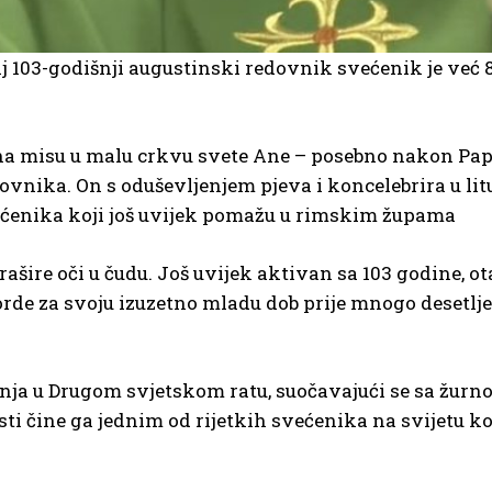
j 103-godišnji augustinski redovnik svećenik je već 8
u na misu u malu crkvu svete Ane – posebno nakon Pa
ovnika. On s oduševljenjem pjeva i koncelebrira u litu
ćenika koji još uvijek pomažu u rimskim župama
rašire oči u čudu. Još uvijek aktivan sa 103 godine, ot
korde za svoju izuzetno mladu dob prije mnogo desetlj
iženja u Drugom svjetskom ratu, suočavajući se sa ž
ine ga jednim od rijetkih svećenika na svijetu koji