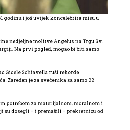
1 godinu i još uvijek koncelebrira misu u
pine nedjeljne molitve Angelus na Trgu Sv.
rgiji. Na prvi pogled, mogao bi biti samo
ac Gioele Schiavella ruši rekorde
eća. Zaređen je za svećenika sa samo 22
urnom potrebom za materijalnom, moralnom i
 su dosegli – i premašili – prekretnicu od