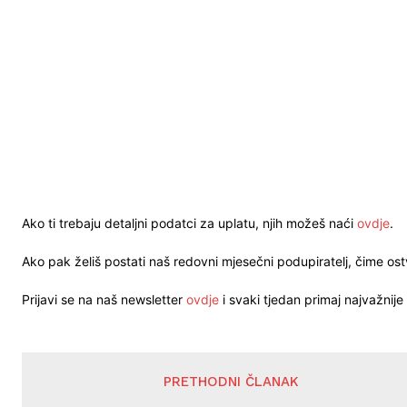
Ako ti trebaju detaljni podatci za uplatu, njih možeš naći
ovdje
.
Ako pak želiš postati naš redovni mjesečni podupiratelj, čime o
Prijavi se na naš newsletter
ovdje
i svaki tjedan primaj najvažnije 
PRETHODNI ČLANAK