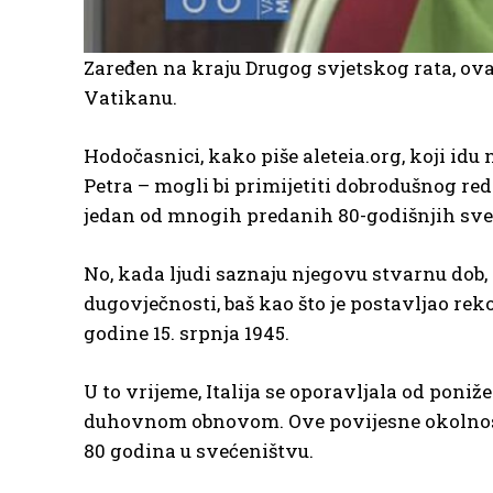
Zaređen na kraju Drugog svjetskog rata, ova
Vatikanu.
Hodočasnici, kako piše aleteia.org, koji id
Petra – mogli bi primijetiti dobrodušnog red
jedan od mnogih predanih 80-godišnjih sve
No, kada ljudi saznaju njegovu stvarnu dob, 
dugovječnosti, baš kao što je postavljao re
godine 15. srpnja 1945.
U to vrijeme, Italija se oporavljala od pon
duhovnom obnovom. Ove povijesne okolnosti č
80 godina u svećeništvu.