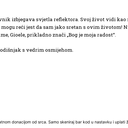
ik izbjegava svjetla reflektora. Svoj život vidi kao 
o mogu reći jest da sam jako sretan s ovim životom! N
me, Gioele, prikladno znači „Bog je moja radost“.
ogodišnjak s vedrim osmijehom.
ratnom donacijom od srca. Samo skeniraj bar kod u nastavku i uplati že