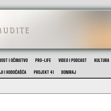
OST I OČINSTVO
PRO-LIFE
VIDEO I PODCAST
KULTURA
JI I HODOČAŠĆA
PROJEKT 41
DONIRAJ