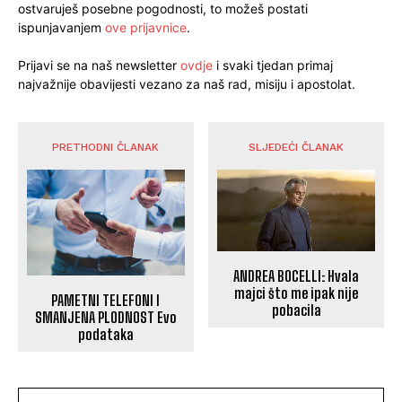
ostvaruješ posebne pogodnosti, to možeš postati
ispunjavanjem
ove prijavnice
.
Prijavi se na naš newsletter
ovdje
i svaki tjedan primaj
najvažnije obavijesti vezano za naš rad, misiju i apostolat.
PRETHODNI ČLANAK
SLJEDEĆI ČLANAK
ANDREA BOCELLI: Hvala
majci što me ipak nije
PAMETNI TELEFONI I
pobacila
SMANJENA PLODNOST Evo
podataka