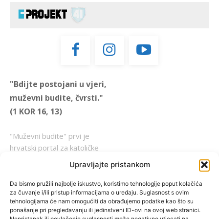
"Bdijte postojani u vjeri,
muževni budite, čvrsti."
(1 KOR 16, 13)
"Muževni budite" prvi je
hrvatski portal za katoličke
muškarce koji pokušava
Upravljajte pristankom
reafirmirati u današnje
vrijeme itekako narušen
Da bismo pružili najbolje iskustvo, koristimo tehnologije poput kolačića
za čuvanje i/ili pristup informacijama o uređaju. Suglasnost s ovim
biblijski koncept muževnosti,
tehnologijama će nam omogućiti da obrađujemo podatke kao što su
koji pokušavamo osvijetliti iz
ponašanje pri pregledavanju ili jedinstveni ID-ovi na ovoj web stranici.
više aspekata, prigodnih
Nepristanak ili povlačenje suglasnosti može negativno utjecati na