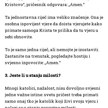
Kristovo“, pričesnik odgovara: „Amen.“
Ta jednostavna riječ ima veliko značenje. Ona je
osobna ispovijest vjere da doista vjerujete kako
primate samoga Krista te prilika da tu vjeru u
sebi obnovite.
To je samo jedna riječ, ali nemojte je izostaviti.
Zastanite na trenutak, pogledajte hostiju i
svjesno izgovorite: „Amen.“
3. Jeste li u stanju milosti?
Mnogi katolici, nažalost, nisu dovoljno svjesni
jedne važne istine: svetu pričest treba primati
samo onaj tko je katolik koji živi svoju vjeru i
nalazi se u stanju posvetne milosti.