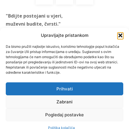
"Bdijte postojani u vjeri,
muževni budite, čvrsti."
(1 KOR 16, 13)
Upravljajte pristankom
"Muževni budite" prvi je
Da bismo pružili najbolje iskustvo, koristimo tehnologije poput kolačića
za čuvanje i/ili pristup informacijama o uređaju. Suglasnost s ovim
hrvatski portal za katoličke
tehnologijama će nam omogućiti da obrađujemo podatke kao što su
muškarce koji pokušava
ponašanje pri pregledavanju ili jedinstveni ID-ovi na ovoj web stranici.
reafirmirati u današnje
Nepristanak ili povlačenje suglasnosti može negativno utjecati na
određene karakteristike i funkcije.
vrijeme itekako narušen
biblijski koncept muževnosti,
koji pokušavamo osvijetliti iz
Prihvati
više aspekata, prigodnih
rubrika i poticajnih inicijativa.
Zabrani
Pogledaj postavke
O nama
Doniraj
Politika kolačića