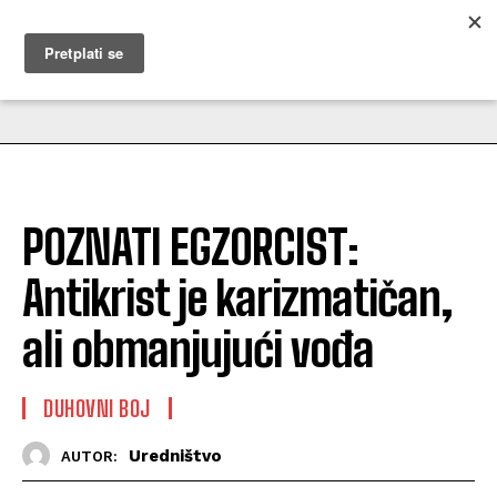
MUŽEVNI BUDITE
POZNATI EGZORCIST:
Antikrist je karizmatičan,
ali obmanjujući vođa
DUHOVNI BOJ
Uredništvo
AUTOR: