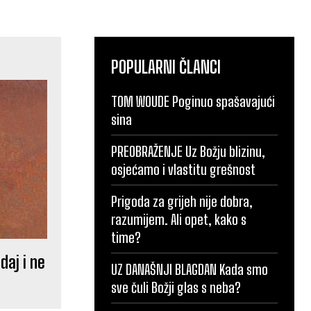
POPULARNI ČLANCI
TOM WOUDE Poginuo spašavajući
sina
PREOBRAŽENJE Uz Božju blizinu,
osjećamo i vlastitu grešnost
Prigoda za grijeh nije dobra,
razumijem. Ali opet, kako s
time?
daj i ne
UZ DANAŠNJI BLAGDAN Kada smo
sve čuli Božji glas s neba?