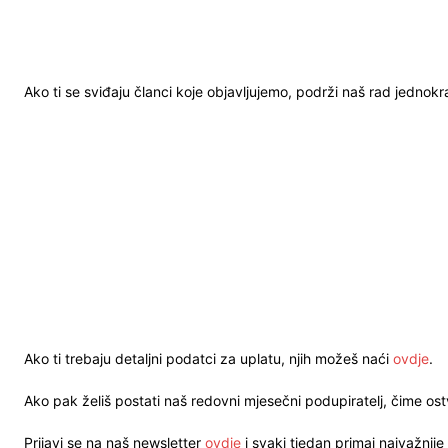
Ako ti se sviđaju članci koje objavljujemo, podrži naš rad jednok
Ako ti trebaju detaljni podatci za uplatu, njih možeš naći
ovdje
.
Ako pak želiš postati naš redovni mjesečni podupiratelj, čime o
Prijavi se na naš newsletter
ovdje
i svaki tjedan primaj najvažnije 