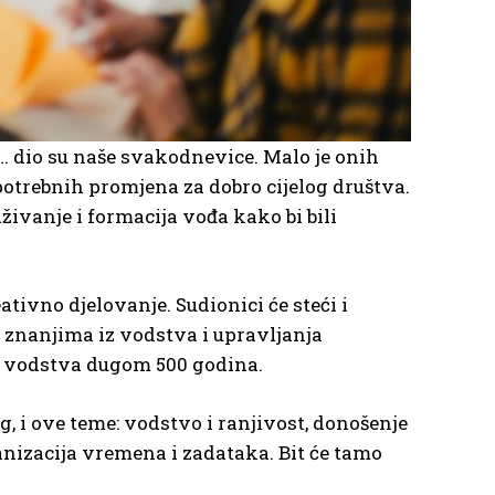
i… dio su naše svakodnevice. Malo je onih
potrebnih promjena za dobro cijelog društva.
ivanje i formacija vođa kako bi bili
tivno djelovanje. Sudionici će steći i
m znanjima iz vodstva i upravljanja
g vodstva dugom 500 godina.
, i ove teme: vodstvo i ranjivost, donošenje
ganizacija vremena i zadataka. Bit će tamo