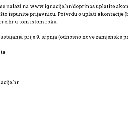
se nalazi na www.ignacije.hr/doprinos uplatite akonta
to ispunite prijavnicu. Potvrdu o uplati akontacije (b
ije.hr u tom istom roku.
dustajanja prije 9. srpnja (odnosno nove zamjenske pr
ta.
acije.hr