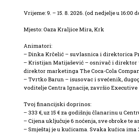
Vrijeme: 9. – 15. 8. 2026. (od nedjelje u 16:00 d
Mjesto: Oaza Kraljice Mira, Krk
Animatori:
– Dinka Krčelić – suvlasnica i direktorica P
– Kristijan Matijašević – osnivač i direkto
direktor marketinga The Coca-Cola Company
– Tvrtko Barun – isusovac i svećenik, dugogo
voditelje Centra Ignacije, završio Executiv
Tvoj financijski doprinos:
– 333 €, uz 15 € za godišnju članarinu u Cen
– Cijena uključuje 6 noćenja, sve obroke te
– Smještaj je u kućicama. Svaka kućica ima 3