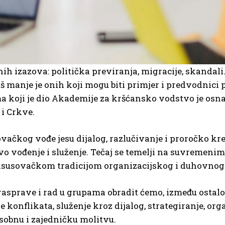
ih izazova: politička previranja, migracije, skandal
š manje je onih koji mogu biti primjer i predvodnici 
 koji je dio Akademije za kršćansko vodstvo je osnaž
 i Crkve.
ačkog vođe jesu dijalog, razlučivanje i proročko krea
kvo vođenje i služenje. Tečaj se temelji na suvremeni
 isusovačkom tradicijom organizacijskog i duhovno
rasprave i rad u grupama obradit ćemo, između ostalog
 konflikata, služenje kroz dijalog, strategiranje, or
osobnu i zajedničku molitvu.