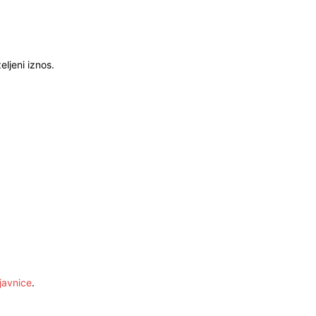
ljeni iznos.
javnice
.