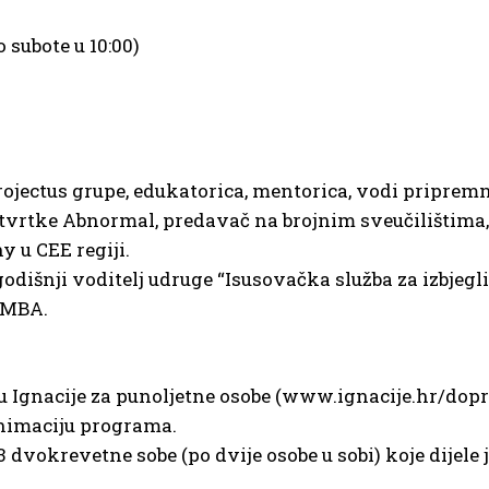
o subote u 10:00)
rojectus grupe, edukatorica, mentorica, vodi pripremn
r tvrtke Abnormal, predavač na brojnim sveučilištim
 u CEE regiji.
dišnji voditelj udruge “Isusovačka služba za izbjeglice
e MBA.
tru Ignacije za punoljetne osobe (www.ignacije.hr/dop
 animaciju programa.
 dvokrevetne sobe (po dvije osobe u sobi) koje dijele 