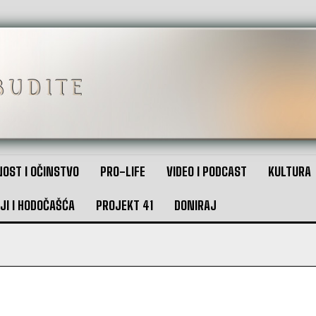
OST I OČINSTVO
PRO-LIFE
VIDEO I PODCAST
KULTURA
JI I HODOČAŠĆA
PROJEKT 41
DONIRAJ