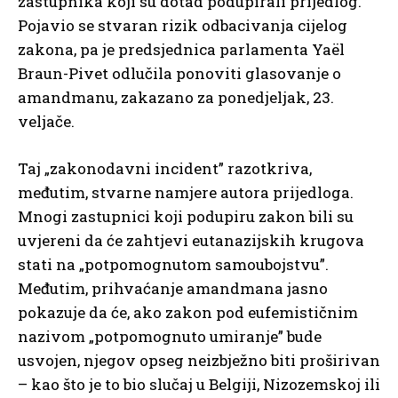
zastupnika koji su dotad podupirali prijedlog.
Pojavio se stvaran rizik odbacivanja cijelog
zakona, pa je predsjednica parlamenta Yaël
Braun-Pivet odlučila ponoviti glasovanje o
amandmanu, zakazano za ponedjeljak, 23.
veljače.
Taj „zakonodavni incident” razotkriva,
međutim, stvarne namjere autora prijedloga.
Mnogi zastupnici koji podupiru zakon bili su
uvjereni da će zahtjevi eutanazijskih krugova
stati na „potpomognutom samoubojstvu”.
Međutim, prihvaćanje amandmana jasno
pokazuje da će, ako zakon pod eufemističnim
nazivom „potpomognuto umiranje” bude
usvojen, njegov opseg neizbježno biti proširivan
– kao što je to bio slučaj u Belgiji, Nizozemskoj ili