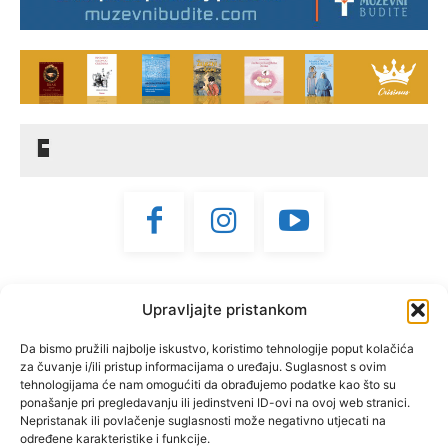
"Bdijte postojani u vjeri,
Upravljajte pristankom
muževni budite, čvrsti."
(1 KOR 16, 13)
Da bismo pružili najbolje iskustvo, koristimo tehnologije poput kolačića
za čuvanje i/ili pristup informacijama o uređaju. Suglasnost s ovim
tehnologijama će nam omogućiti da obrađujemo podatke kao što su
"Muževni budite" prvi je
ponašanje pri pregledavanju ili jedinstveni ID-ovi na ovoj web stranici.
hrvatski portal za katoličke
Nepristanak ili povlačenje suglasnosti može negativno utjecati na
određene karakteristike i funkcije.
muškarce koji pokušava