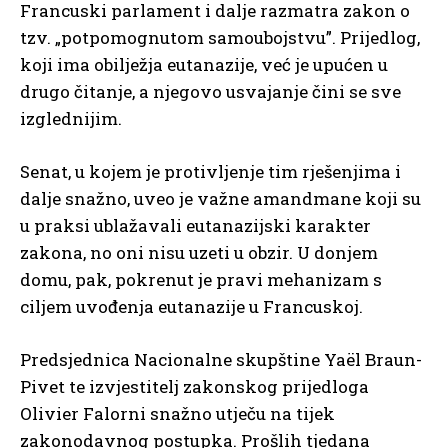
Francuski parlament i dalje razmatra zakon o
tzv. „potpomognutom samoubojstvu”. Prijedlog,
koji ima obilježja eutanazije, već je upućen u
drugo čitanje, a njegovo usvajanje čini se sve
izglednijim.
Senat, u kojem je protivljenje tim rješenjima i
dalje snažno, uveo je važne amandmane koji su
u praksi ublažavali eutanazijski karakter
zakona, no oni nisu uzeti u obzir. U donjem
domu, pak, pokrenut je pravi mehanizam s
ciljem uvođenja eutanazije u Francuskoj.
Predsjednica Nacionalne skupštine Yaël Braun-
Pivet te izvjestitelj zakonskog prijedloga
Olivier Falorni snažno utječu na tijek
zakonodavnog postupka. Prošlih tjedana