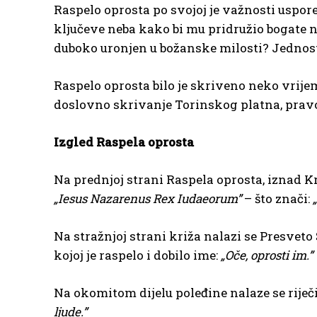
Raspelo oprosta po svojoj je važnosti uspor
ključeve neba kako bi mu pridružio bogate 
duboko uronjen u božanske milosti? Jednos
Raspelo oprosta bilo je skriveno neko vrije
doslovno skrivanje Torinskog platna, pravog
Izgled Raspela oprosta
Na prednjoj strani Raspela oprosta, iznad Kris
„Iesus Nazarenus Rex Iudaeorum”
– što znači:
Na stražnjoj strani križa nalazi se Presveto
kojoj je raspelo i dobilo ime:
„Oče, oprosti im.”
Na okomitom dijelu poleđine nalaze se riječi
ljude.”