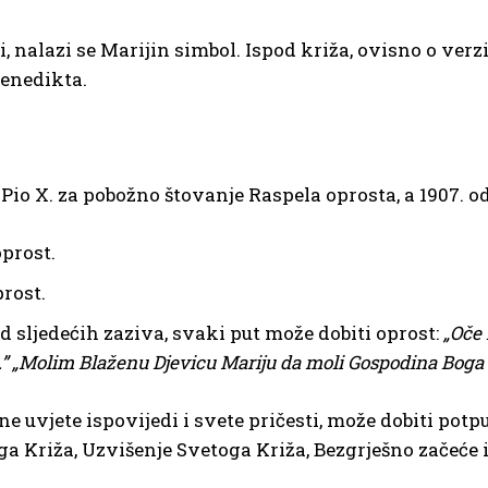
, nalazi se Marijin simbol. Ispod križa, ovisno o verzij
Benedikta.
Pio X. za pobožno štovanje Raspela oprosta, a 1907. odob
prost.
prost.
 sljedećih zaziva, svaki put može dobiti oprost:
„Oče 
.”
„Molim Blaženu Djevicu Mariju da moli Gospodina Boga
 uvjete ispovijedi i svete pričesti, može dobiti potp
 Križa, Uzvišenje Svetoga Križa, Bezgrješno začeće i