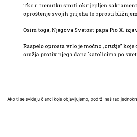
Tko u trenutku smrti okrijepljen sakramenti
oproštenje svojih grijeha te oprosti bližnje
Osim toga, Njegova Svetost papa Pio X. izjav
Raspelo oprosta vrlo je moćno „oružje” koje
oružja protiv njega dana katolicima po svetoj
Ako ti se sviđaju članci koje objavljujemo, podrži naš rad jednok