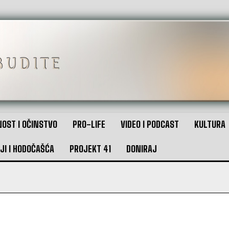
OST I OČINSTVO
PRO-LIFE
VIDEO I PODCAST
KULTURA
JI I HODOČAŠĆA
PROJEKT 41
DONIRAJ