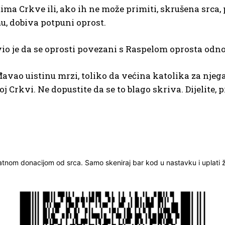
ma Crkve ili, ako ih ne može primiti, skrušena srca, 
mu, dobiva potpuni oprost.
io je da se oprosti povezani s Raspelom oprosta odnose
 đavao uistinu mrzi, toliko da većina katolika za nje
 Crkvi. Ne dopustite da se to blago skriva. Dijelite, p
ratnom donacijom od srca. Samo skeniraj bar kod u nastavku i uplati že