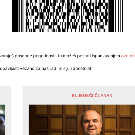
stvaruješ posebne pogodnosti, to možeš postati ispunjavanjem
ove pri
obavijesti vezano za naš rad, misiju i apostolat.
SLJEDEĆI ČLANAK