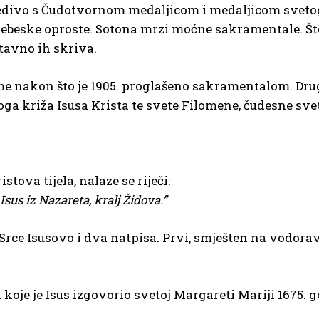
edivo s Čudotvornom medaljicom i medaljicom svetoga
nebeske oproste. Sotona mrzi moćne sakramentale. Št
tavno ih skriva.
me nakon što je 1905. proglašeno sakramentalom. Drug
a križa Isusa Krista te svete Filomene, čudesne svet
tova tijela, nalaze se riječi:
„Isus iz Nazareta, kralj Židova.”
 Srce Isusovo i dva natpisa. Prvi, smješten na vodora
 koje je Isus izgovorio svetoj Margareti Mariji 1675. 