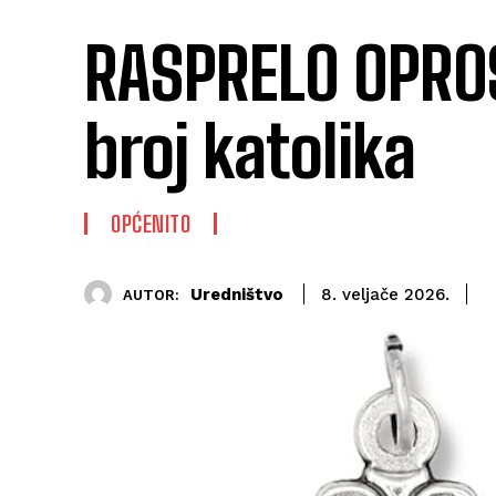
RASPRELO OPROS
broj katolika
OPĆENITO
Uredništvo
8. veljače 2026.
AUTOR: