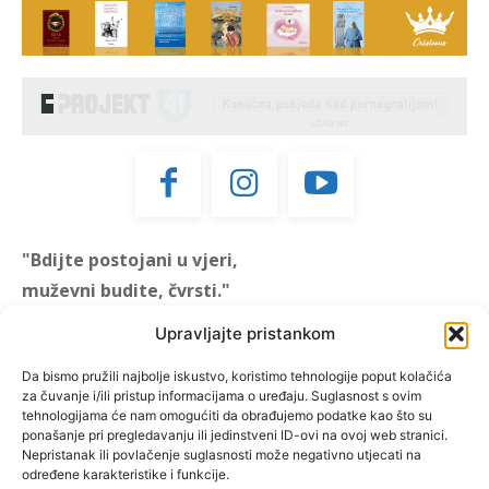
"Bdijte postojani u vjeri,
muževni budite, čvrsti."
(1 KOR 16, 13)
Upravljajte pristankom
"Muževni budite" prvi je
Da bismo pružili najbolje iskustvo, koristimo tehnologije poput kolačića
za čuvanje i/ili pristup informacijama o uređaju. Suglasnost s ovim
hrvatski portal za katoličke
tehnologijama će nam omogućiti da obrađujemo podatke kao što su
muškarce koji pokušava
ponašanje pri pregledavanju ili jedinstveni ID-ovi na ovoj web stranici.
reafirmirati u današnje
Nepristanak ili povlačenje suglasnosti može negativno utjecati na
određene karakteristike i funkcije.
vrijeme itekako narušen