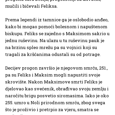
mučili i bičevali Feliksa.
Prema legendi iz tamnice ga je oslobodio anđeo,
kako bi mogao pomoći bolesnom i napuštenom
biskupu. Feliks se zajedno s Maksimom sakrio u
jednu ruševinu. Na ulazu u tu ruševinu pauk je
na brzinu spleo mrežu pa su vojnici koji su
tragali za kršćanima odustali su od potrage.
Decijev progon završio je njegovom smrću, 251.,
pa su Feliks i Maksim mogli napustiti svoje
skrovište. Nakon Maksimove smrti Feliks je
djelovao kao svećenik, obrađivao svoju zemlju i
naročitu brigu posvetio siromasima. Iako je oko
255. umro u Noli prirodnom smrću, zbog svega
što je proživio i pretrpio za vjeru, smatra se