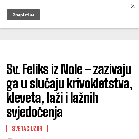
MUŽEVNI BUDITE
Sv. Feliks iz Nole – zazivaju
ga u slučaju krivokletstva,
kleveta, laži i lažnih
svjedočenja
SVETAC UZOR