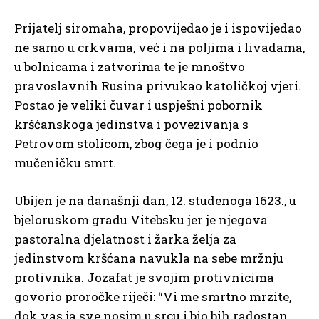
Prijatelj siromaha, propovijedao je i ispovijedao
ne samo u crkvama, već i na poljima i livadama,
u bolnicama i zatvorima te je mnoštvo
pravoslavnih Rusina privukao katoličkoj vjeri.
Postao je veliki čuvar i uspješni pobornik
kršćanskoga jedinstva i povezivanja s
Petrovom stolicom, zbog čega je i podnio
mučeničku smrt.
Ubijen je na današnji dan, 12. studenoga 1623., u
bjeloruskom gradu Vitebsku jer je njegova
pastoralna djelatnost i žarka želja za
jedinstvom kršćana navukla na sebe mržnju
protivnika. Jozafat je svojim protivnicima
govorio proročke riječi: “Vi me smrtno mrzite,
dok vas ja sve nosim u srcu i bio bih radostan