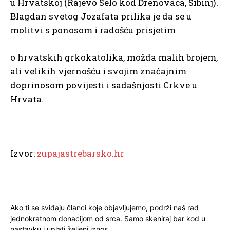
u Hrvatskoj (Rajevo Selo kod Drenovaca, Sibinj).
Blagdan svetog Jozafata prilika je da se u
molitvi s ponosom i radošću prisjetim
o hrvatskih grkokatolika, možda malih brojem,
ali velikih vjernošću i svojim značajnim
doprinosom povijesti i sadašnjosti Crkve u
Hrvata.
Izvor:
zupajastrebarsko.hr
Ako ti se sviđaju članci koje objavljujemo, podrži naš rad
jednokratnom donacijom od srca. Samo skeniraj bar kod u
nastavku i uplati željeni iznos.