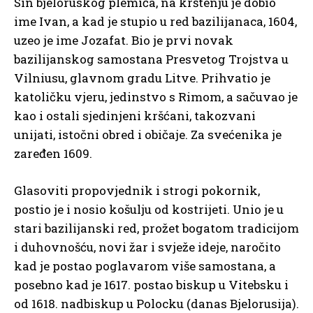
Sin bjeloruskog plemića, na krštenju je dobio
ime Ivan, a kad je stupio u red bazilijanaca, 1604,
uzeo je ime Jozafat. Bio je prvi novak
bazilijanskog samostana Presvetog Trojstva u
Vilniusu, glavnom gradu Litve. Prihvatio je
katoličku vjeru, jedinstvo s Rimom, a sačuvao je
kao i ostali sjedinjeni kršćani, takozvani
unijati, istočni obred i običaje. Za svećenika je
zaređen 1609.
Glasoviti propovjednik i strogi pokornik,
postio je i nosio košulju od kostrijeti. Unio je u
stari bazilijanski red, prožet bogatom tradicijom
i duhovnošću, novi žar i svježe ideje, naročito
kad je postao poglavarom više samostana, a
posebno kad je 1617. postao biskup u Vitebsku i
od 1618. nadbiskup u Polocku (danas Bjelorusija).