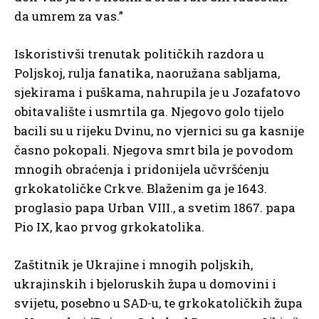
da umrem za vas.”
Iskoristivši trenutak političkih razdora u
Poljskoj, rulja fanatika, naoružana sabljama,
sjekirama i puškama, nahrupila je u Jozafatovo
obitavalište i usmrtila ga. Njegovo golo tijelo
bacili su u rijeku Dvinu, no vjernici su ga kasnije
časno pokopali. Njegova smrt bila je povodom
mnogih obraćenja i pridonijela učvršćenju
grkokatoličke Crkve. Blaženim ga je 1643.
proglasio papa Urban VIII., a svetim 1867. papa
Pio IX, kao prvog grkokatolika.
Zaštitnik je Ukrajine i mnogih poljskih,
ukrajinskih i bjeloruskih župa u domovini i
svijetu, posebno u SAD-u, te grkokatoličkih župa