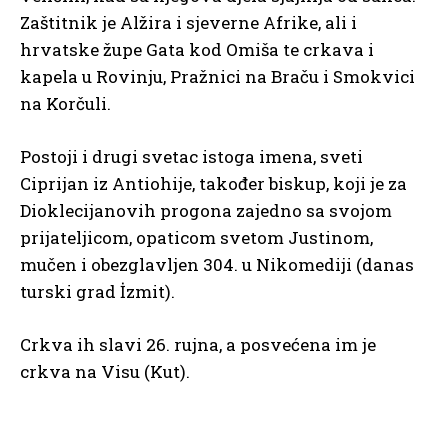
Zaštitnik je Alžira i sjeverne Afrike, ali i
hrvatske župe Gata kod Omiša te crkava i
kapela u Rovinju, Pražnici na Braču i Smokvici
na Korčuli.
Postoji i drugi svetac istoga imena, sveti
Ciprijan iz Antiohije, također biskup, koji je za
Dioklecijanovih progona zajedno sa svojom
prijateljicom, opaticom svetom Justinom,
mučen i obezglavljen 304. u Nikomediji (danas
turski grad İzmit).
Crkva ih slavi 26. rujna, a posvećena im je
crkva na Visu (Kut).