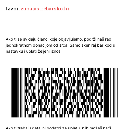
Izvor:
zupajastrebarsko.hr
Ako ti se sviđaju članci koje objavljujemo, podrži naš rad
jednokratnom donacijom od srca. Samo skeniraj bar kod u
nastavku i uplati željeni iznos.
Ako ti trebaju detaljni podatci za uplatu, njih možeš naći