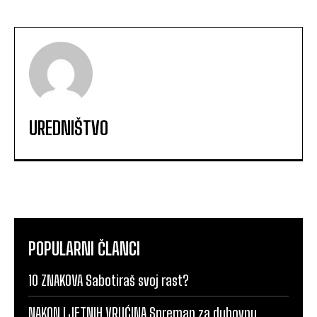
UREDNIŠTVO
POPULARNI ČLANCI
10 ZNAKOVA Sabotiraš svoj rast?
NAKON LJETNIH VRUĆINA Spreman za duhovnu