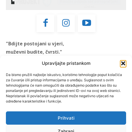
"Bdijte postojani u vjeri,
muževni budite, čvrsti."
(1 KOR 16, 13)
Upravljajte pristankom
"Muževni budite" prvi je
Da bismo pružili najbolje iskustvo, koristimo tehnologije poput kolačića
za čuvanje i/ili pristup informacijama o uređaju. Suglasnost s ovim
hrvatski portal za katoličke
tehnologijama će nam omogućiti da obrađujemo podatke kao što su
muškarce koji pokušava
ponašanje pri pregledavanju ili jedinstveni ID-ovi na ovoj web stranici.
reafirmirati u današnje
Nepristanak ili povlačenje suglasnosti može negativno utjecati na
određene karakteristike i funkcije.
vrijeme itekako narušen
biblijski koncept muževnosti,
koji pokušavamo osvijetliti iz
Prihvati
više aspekata, prigodnih
rubrika i poticajnih inicijativa.
Zabrani