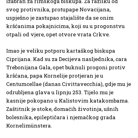
izabran za rimskoga biskupa. Za razliku od
svog protivnika, protupape Novacijana,
uspješno je zastupao stajalište da se onim
kršćanima pokajnicima, koji su u progonstvu
otpali od vjere, opet otvore vrata Crkve.
Imao je veliku potporu kartaškog biskupa
Ciprijana. Kad su za Decijeva nasljednika, cara
Trebonijana Gala, opet buknuli progoni protiv
kršćana, papa Kornelije protjeran je u
Centumcellae (danas Civittavecchia), gdje mu je
odrubljena glava u lipnju 253. Tijelo mu je
kasnije pokopano u Kalistovim katakombama.
Zaštitnik je stoke, domaćih životinja, ušnih
bolesnika, epileptičara i njemačkog grada
Kornelimünstera.