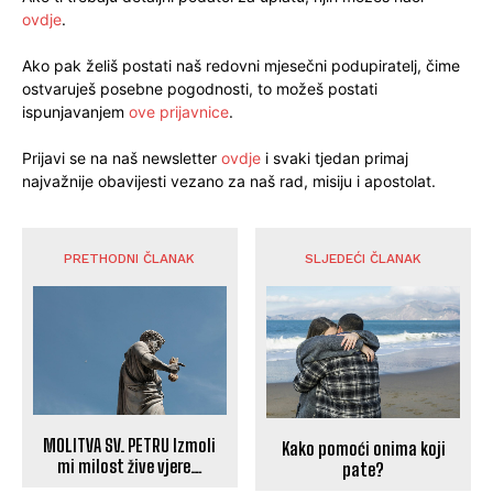
ovdje
.
Ako pak želiš postati naš redovni mjesečni podupiratelj, čime
ostvaruješ posebne pogodnosti, to možeš postati
ispunjavanjem
ove prijavnice
.
Prijavi se na naš newsletter
ovdje
i svaki tjedan primaj
najvažnije obavijesti vezano za naš rad, misiju i apostolat.
PRETHODNI ČLANAK
SLJEDEĆI ČLANAK
MOLITVA SV. PETRU Izmoli
Kako pomoći onima koji
mi milost žive vjere…
pate?