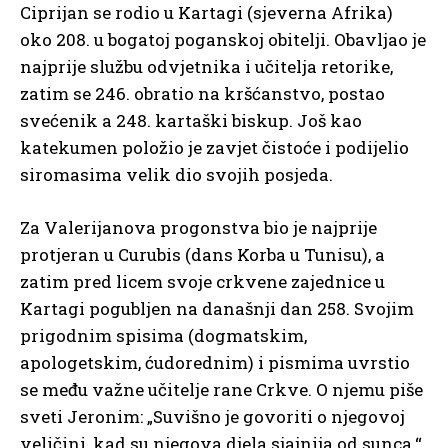
Ciprijan se rodio u Kartagi (sjeverna Afrika)
oko 208. u bogatoj poganskoj obitelji. Obavljao je
najprije službu odvjetnika i učitelja retorike,
zatim se 246. obratio na kršćanstvo, postao
svećenik a 248. kartaški biskup. Još kao
katekumen položio je zavjet čistoće i podijelio
siromasima velik dio svojih posjeda.
Za Valerijanova progonstva bio je najprije
protjeran u Curubis (dans Korba u Tunisu), a
zatim pred licem svoje crkvene zajednice u
Kartagi pogubljen na današnji dan 258. Svojim
prigodnim spisima (dogmatskim,
apologetskim, ćudorednim) i pismima uvrstio
se među važne učitelje rane Crkve. O njemu piše
sveti Jeronim: „Suvišno je govoriti o njegovoj
veličini, kad su njegova djela sjajnija od sunca.“