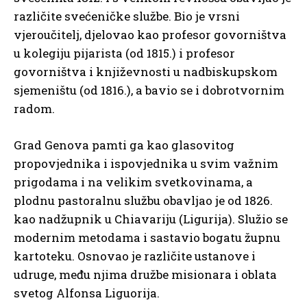
različite svećeničke službe. Bio je vrsni
vjeroučitelj, djelovao kao profesor govorništva
u kolegiju pijarista (od 1815.) i profesor
govorništva i književnosti u nadbiskupskom
sjemeništu (od 1816.), a bavio se i dobrotvornim
radom.
Grad Genova pamti ga kao glasovitog
propovjednika i ispovjednika u svim važnim
prigodama i na velikim svetkovinama, a
plodnu pastoralnu službu obavljao je od 1826.
kao nadžupnik u Chiavariju (Ligurija). Služio se
modernim metodama i sastavio bogatu župnu
kartoteku. Osnovao je različite ustanove i
udruge, među njima družbe misionara i oblata
svetog Alfonsa Liguorija.