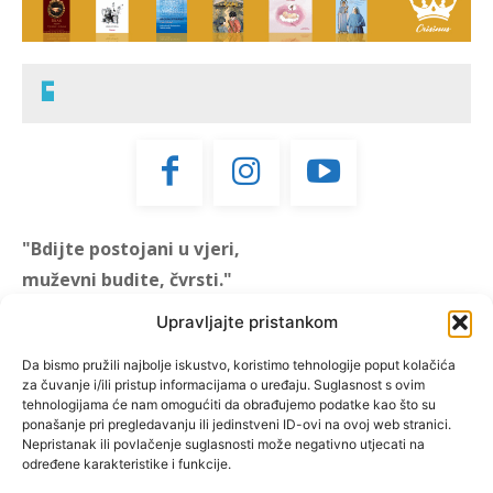
"Bdijte postojani u vjeri,
muževni budite, čvrsti."
(1 KOR 16, 13)
Upravljajte pristankom
"Muževni budite" prvi je
Da bismo pružili najbolje iskustvo, koristimo tehnologije poput kolačića
za čuvanje i/ili pristup informacijama o uređaju. Suglasnost s ovim
hrvatski portal za katoličke
tehnologijama će nam omogućiti da obrađujemo podatke kao što su
muškarce koji pokušava
ponašanje pri pregledavanju ili jedinstveni ID-ovi na ovoj web stranici.
reafirmirati u današnje
Nepristanak ili povlačenje suglasnosti može negativno utjecati na
određene karakteristike i funkcije.
vrijeme itekako narušen