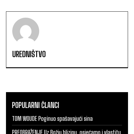
UREDNIŠTVO
POPULARNI ČLANCI
TOM WOUDE Poginuo spašavajući sina
PREOBRAŽENJE Uz Božju blizinu, osjećamo i vlastitu