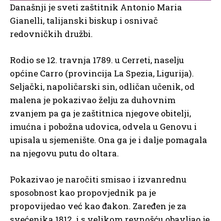
Današnji je sveti zaštitnik Antonio Maria
Gianelli, talijanski biskup i osnivač
redovničkih družbi.
Rodio se 12. travnja 1789. u Cerreti, naselju
općine Carro (provincija La Spezia, Ligurija).
Seljački, napoličarski sin, odličan učenik, od
malena je pokazivao želju za duhovnim
zvanjem pa ga je zaštitnica njegove obitelji,
imućna i pobožna udovica, odvela u Genovu i
upisala u sjemenište. Ona ga je i dalje pomagala
na njegovu putu do oltara.
Pokazivao je naročiti smisao i izvanrednu
sposobnost kao propovjednik pa je
propovijedao već kao đakon. Zaređen je za
svećenika 1812. i s velikom revnošću obavljao je