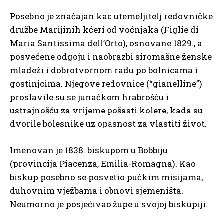
Posebno je značajan kao utemeljitelj redovničke
družbe Marijinih kćeri od voćnjaka (Figlie di
Maria Santissima dell’Orto), osnovane 1829., a
posvećene odgoju i naobrazbi siromašne ženske
mladeži i dobrotvornom radu po bolnicama i
gostinjcima. Njegove redovnice (“gianelline”)
proslavile su se junačkom hrabrošću i
ustrajnošću za vrijeme pošasti kolere, kada su
dvorile bolesnike uz opasnost za vlastiti život.
Imenovan je 1838. biskupom u Bobbiju
(provincija Piacenza, Emilia-Romagna). Kao
biskup posebno se posvetio pučkim misijama,
duhovnim vježbama i obnovi sjemeništa.
Neumorno je posjećivao župe u svojoj biskupiji.