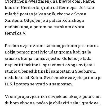
(Nordrhein-Westfalen), na lijevoj obali Rajne,
kao sin Heriberta, grofa od Gennepa. Još kao
mladić postao je kanonik zborne crkve u
Xantenu. Odgojen je u palači kölnskoga
nadbiskupa, a potom na carskom dvoru
Henrika V.
Predan svjetovnim užicima, jednom je samo uz
Božju pomoć preživio udar groma koji ga je
srušio s konja i onesvijestio. Odlučio je tada
napustiti taštine i ispraznosti ovoga svijeta i
stupio u benediktinski samostan u Siegburgu,
nedaleko od Kölna. Svećeničke zavjete primio je
1115. i potom se vratio u samostan.
Vrsni propovjednik i čovjek od akcije, potaknut
duhom obnove, počeo je obilaziti sela i gradove i