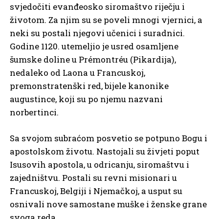
svjedočiti evanđeosko siromaštvo riječju i
životom. Za njim su se poveli mnogi vjernici, a
neki su postali njegovi učenici i suradnici.
Godine 1120. utemeljio je usred osamljene
šumske doline u Prémontréu (Pikardija),
nedaleko od Laona u Francuskoj,
premonstratenški red, bijele kanonike
augustince, koji su po njemu nazvani
norbertinci.
Sa svojom subraćom posvetio se potpuno Bogu i
apostolskom životu. Nastojali su živjeti poput
Isusovih apostola, u odricanju, siromaštvu i
zajedništvu. Postali su revni misionari u
Francuskoj, Belgiji i Njemačkoj, a usput su
osnivali nove samostane muške i ženske grane
svoga reda.