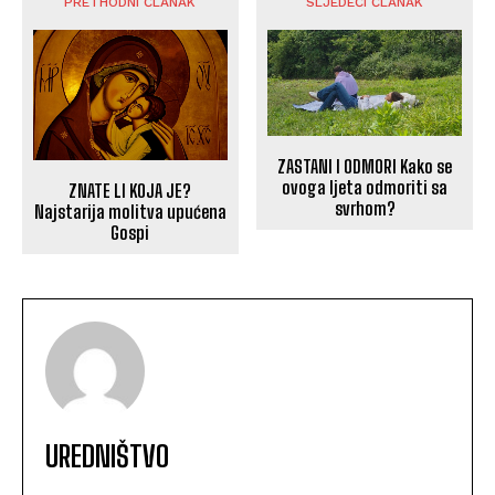
PRETHODNI ČLANAK
SLJEDEĆI ČLANAK
ZASTANI I ODMORI Kako se
ovoga ljeta odmoriti sa
ZNATE LI KOJA JE?
svrhom?
Najstarija molitva upućena
Gospi
UREDNIŠTVO