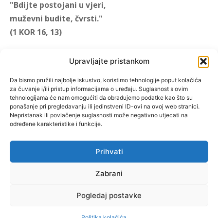
"Bdijte postojani u vjeri,
muževni budite, čvrsti."
(1 KOR 16, 13)
"Muževni budite" prvi je
Upravljajte pristankom
hrvatski portal za katoličke
muškarce koji pokušava
Da bismo pružili najbolje iskustvo, koristimo tehnologije poput kolačića
za čuvanje i/ili pristup informacijama o uređaju. Suglasnost s ovim
reafirmirati u današnje
tehnologijama će nam omogućiti da obrađujemo podatke kao što su
vrijeme itekako narušen
ponašanje pri pregledavanju ili jedinstveni ID-ovi na ovoj web stranici.
biblijski koncept muževnosti,
Nepristanak ili povlačenje suglasnosti može negativno utjecati na
određene karakteristike i funkcije.
koji pokušavamo osvijetliti iz
više aspekata, prigodnih
rubrika i poticajnih inicijativa.
Prihvati
Zabrani
O nama
Doniraj
Pogledaj postavke
Politika kolačića