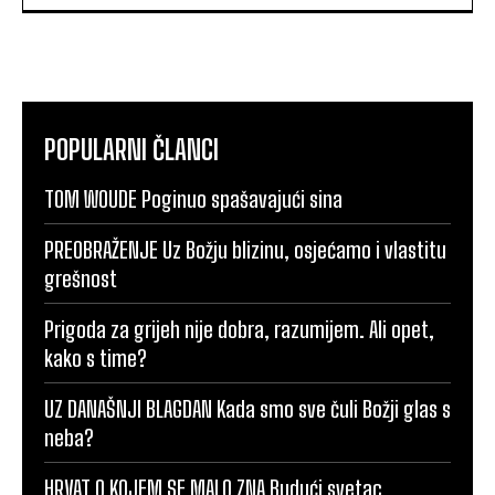
POPULARNI ČLANCI
TOM WOUDE Poginuo spašavajući sina
PREOBRAŽENJE Uz Božju blizinu, osjećamo i vlastitu
grešnost
Prigoda za grijeh nije dobra, razumijem. Ali opet,
kako s time?
UZ DANAŠNJI BLAGDAN Kada smo sve čuli Božji glas s
neba?
HRVAT O KOJEM SE MALO ZNA Budući svetac