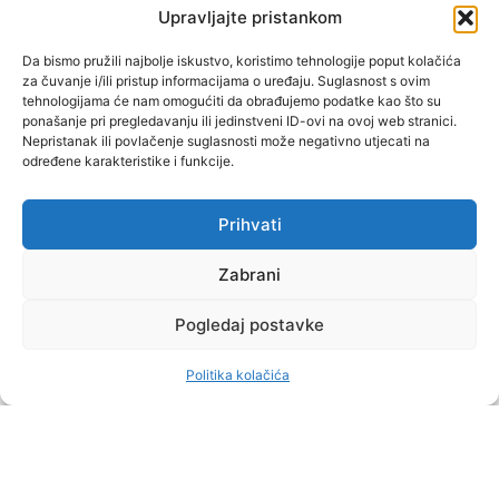
(1 KOR 16, 13)
Upravljajte pristankom
"Muževni budite" prvi je
Da bismo pružili najbolje iskustvo, koristimo tehnologije poput kolačića
za čuvanje i/ili pristup informacijama o uređaju. Suglasnost s ovim
hrvatski portal za katoličke
tehnologijama će nam omogućiti da obrađujemo podatke kao što su
muškarce koji pokušava
ponašanje pri pregledavanju ili jedinstveni ID-ovi na ovoj web stranici.
reafirmirati u današnje
Nepristanak ili povlačenje suglasnosti može negativno utjecati na
određene karakteristike i funkcije.
vrijeme itekako narušen
biblijski koncept muževnosti,
koji pokušavamo osvijetliti iz
Prihvati
više aspekata, prigodnih
Zabrani
rubrika i poticajnih inicijativa.
Pogledaj postavke
O nama
Doniraj
Politika kolačića
by Dominis za Muževni budite