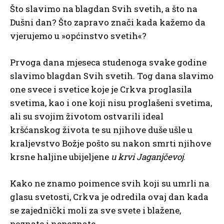
Što slavimo na blagdan Svih svetih, a što na
Dušni dan? Što zapravo znači kada kažemo da
vjerujemo u »općinstvo svetih«?
Prvoga dana mjeseca studenoga svake godine
slavimo blagdan Svih svetih. Tog dana slavimo
one svece i svetice koje je Crkva proglasila
svetima, kao i one koji nisu proglašeni svetima,
ali su svojim životom ostvarili ideal
kršćanskog života te su njihove duše ušle u
kraljevstvo Božje pošto su nakon smrti njihove
krsne haljine ubijeljene
u krvi Jaganjčevoj
.
Kako ne znamo poimence svih koji su umrli na
glasu svetosti, Crkva je odredila ovaj dan kada
se zajednički moli za sve svete i blažene,
poznate i nepoznate.