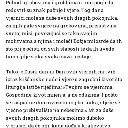
Pohodi grobovima i grobljima u tom pogledu
redoviti su znak pažnje i vjere. Tog dana
vjernici mole za duše svojih dragih pokojnika,
za njih pale svijeće na grobovima, prisustvuju
svetoj misi, povezujući se tako svojim
molitvama s njima i moleći Božje milosrđe da ih
što prije očisti od svih slabosti te da ih uvede
tamo gdje s oka svaka suza nestaje.
Tako je Dušni dan ili Dan svih vjernih mrtvih
izraz kršćanske nade i vjere u zagrobni život što
liturgija ističe riječima: »Tvojim se vjernima,
Gospodine, život mijenja, a ne oduzima. I pošto
se raspadne dom ovozemnog boravka, stječe se
vječno prebivalište na nebesima.« Mi za duše
svojih dragih pokojnika molimo duboko
vjerujući da će oni, kada dođu u kraljevstvo