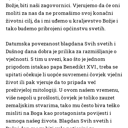
Božje, biti naši zagovornici. Vjerujemo da će oni
moliti za nas da ne promašimo svoj konačni
životni cilj, da i mi uđemo u kraljevstvo Božje i
tako budemo pribrojeni općinstvu svetih.
Datumska povezanost blagdana Svih svetih i
Dušnog dana dobra je prilika za razmišljanje o
vječnosti. S tim u svezi, kao što je jednom
prigodom istakao papa Benedikt XVI., treba se
upitati očekuje li uopće suvremeni čovjek vječni
život ili pak vjeruje da to pripada već
preživjeloj mitologiji. U ovom našem vremenu,
više negoli u prošlosti, čovjek je toliko zauzet
zemaljskim stvarima, tako mu često biva teško
misliti na Boga kao protagonista povijesti i
samoga našeg života. Blagdan Svih svetih i