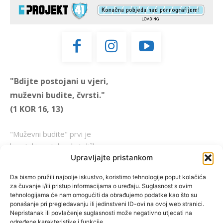
"Bdijte postojani u vjeri,
muževni budite, čvrsti."
(1 KOR 16, 13)
"Muževni budite" prvi je
hrvatski portal za katoličke
muškarce koji pokušava
Upravljajte pristankom
reafirmirati u današnje
Da bismo pružili najbolje iskustvo, koristimo tehnologije poput kolačića
vrijeme itekako narušen
za čuvanje i/ili pristup informacijama o uređaju. Suglasnost s ovim
biblijski koncept muževnosti,
tehnologijama će nam omogućiti da obrađujemo podatke kao što su
ponašanje pri pregledavanju ili jedinstveni ID-ovi na ovoj web stranici.
koji pokušavamo osvijetliti iz
Nepristanak ili povlačenje suglasnosti može negativno utjecati na
više aspekata, prigodnih
određene karakteristike i funkcije.