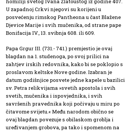
homiliji svetog Ivana Zlatoustog iz godine 407.
U zapadnoj Crkvi njegovi su korijeni u
posvećenju rimskog Pantheona u čast Blažene
Djevice Marije i svih mučenika, od strane pape
Bonifacija IV., 13. svibnja 608. ili 609.
Papa Grgur III. (731.- 741.) premjestio je ovaj
blagdan na 1. studenoga, po svoj prilici na
zahtjev irskih redovnika, kako bi se poklopio s
proslavom keltske Nove godine. Izabran je
datum godišnjice posvete jedne kapele u bazilici
sv. Petra relikvijama »svetih apostola i svih
svetih, mučenika i ispovjednika, i svih
savršenih pravednika koji počivaju u miru po
čitavome svijetu.« Među narodom obično se
ovaj blagdan povezuje s obilaskom groblja i
uređivanjem grobova, pa tako i spomenom na