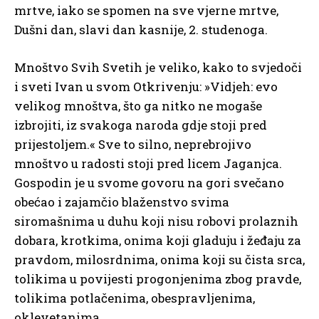
mrtve, iako se spomen na sve vjerne mrtve,
Dušni dan, slavi dan kasnije, 2. studenoga.
Mnoštvo Svih Svetih je veliko, kako to svjedoči
i sveti Ivan u svom Otkrivenju: »Vidjeh: evo
velikog mnoštva, što ga nitko ne mogaše
izbrojiti, iz svakoga naroda gdje stoji pred
prijestoljem.« Sve to silno, neprebrojivo
mnoštvo u radosti stoji pred licem Jaganjca.
Gospodin je u svome govoru na gori svečano
obećao i zajamčio blaženstvo svima
siromašnima u duhu koji nisu robovi prolaznih
dobara, krotkima, onima koji gladuju i žeđaju za
pravdom, milosrdnima, onima koji su čista srca,
tolikima u povijesti progonjenima zbog pravde,
tolikima potlačenima, obespravljenima,
oklevetanima.