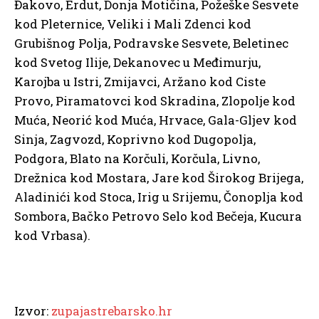
Đakovo, Erdut, Donja Motičina, Požeške Sesvete
kod Pleternice, Veliki i Mali Zdenci kod
Grubišnog Polja, Podravske Sesvete, Beletinec
kod Svetog Ilije, Dekanovec u Međimurju,
Karojba u Istri, Zmijavci, Aržano kod Ciste
Provo, Piramatovci kod Skradina, Zlopolje kod
Muća, Neorić kod Muća, Hrvace, Gala-Gljev kod
Sinja, Zagvozd, Koprivno kod Dugopolja,
Podgora, Blato na Korčuli, Korčula, Livno,
Drežnica kod Mostara, Jare kod Širokog Brijega,
Aladinići kod Stoca, Irig u Srijemu, Čonoplja kod
Sombora, Bačko Petrovo Selo kod Bečeja, Kucura
kod Vrbasa).
Izvor:
zupajastrebarsko.hr