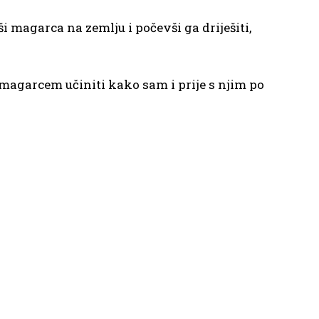
vši magarca na zemlju i počevši ga driješiti,
 magarcem učiniti kako sam i prije s njim po