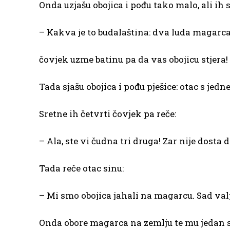
Onda uzjašu obojica i pođu tako malo, ali ih s
– Kakva je to budalaština: dva luda magarca n
čovjek uzme batinu pa da vas obojicu stjera!
Tada sjašu obojica i pođu pješice: otac s jedn
Sretne ih četvrti čovjek pa reče:
– Ala, ste vi čudna tri druga! Zar nije dosta 
Tada reče otac sinu:
– Mi smo obojica jahali na magarcu. Sad va
Onda obore magarca na zemlju te mu jedan sv