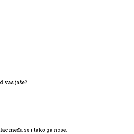
od vas jaše?
ac među se i tako ga nose.