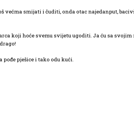
u još većma smijati i čuditi, onda otac najedanput, baci
arca koji hoće svemu svijetu ugoditi. Ja ću sa svojim
 drago!
 pođe pješice i tako odu kući.