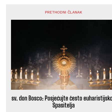
PRETHODNI ČLANAK
sv. don Bosco: Posjećujte često euharistijsk
Spasitelja