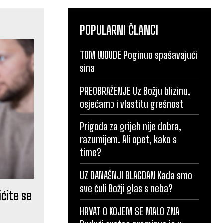
POPULARNI ČLANCI
TOM WOUDE Poginuo spašavajući
sina
PREOBRAŽENJE Uz Božju blizinu,
osjećamo i vlastitu grešnost
Prigoda za grijeh nije dobra,
razumijem. Ali opet, kako s
time?
UZ DANAŠNJI BLAGDAN Kada smo
sve čuli Božji glas s neba?
ićite se
HRVAT O KOJEM SE MALO ZNA