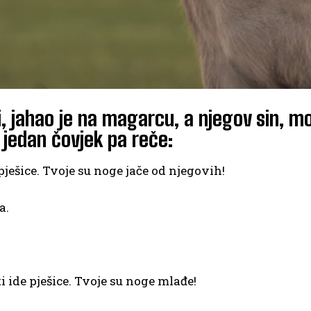
i, jahao je na magarcu, a njegov sin, m
 jedan čovjek pa reče:
e pješice. Tvoje su noge jače od njegovih!
a.
 ti ide pješice. Tvoje su noge mlađe!