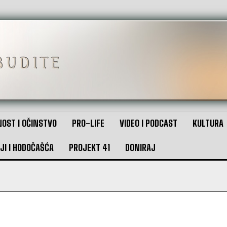
OST I OČINSTVO
PRO-LIFE
VIDEO I PODCAST
KULTURA
JI I HODOČAŠĆA
PROJEKT 41
DONIRAJ