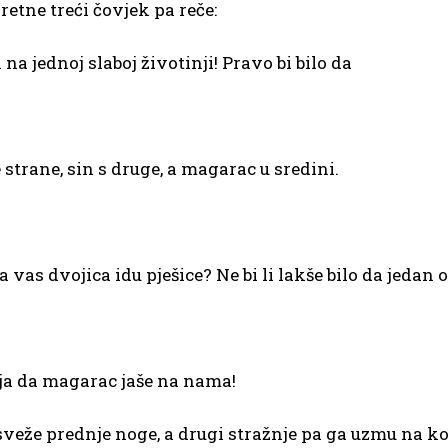
retne treći čovjek pa reče:
a jednoj slaboj životinji! Pravo bi bilo da
e strane, sin s druge, a magarac u sredini.
da vas dvojica idu pješice? Ne bi li lakše bilo da jedan 
lja da magarac jaše na nama!
eže prednje noge, a drugi stražnje pa ga uzmu na kol