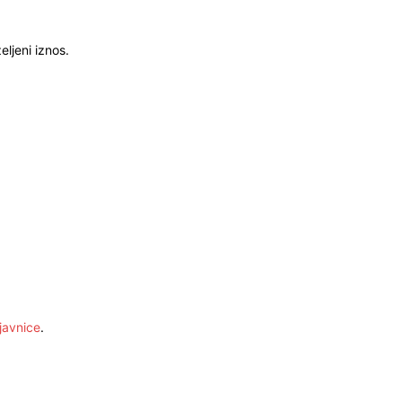
ljeni iznos.
javnice
.