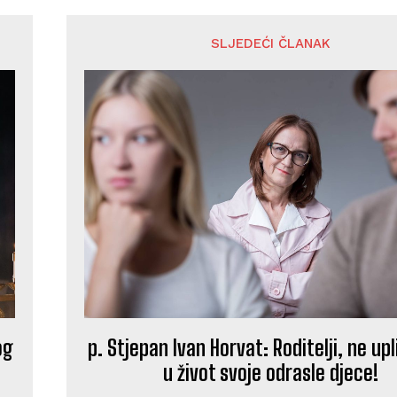
SLJEDEĆI ČLANAK
og
p. Stjepan Ivan Horvat: Roditelji, ne upl
u život svoje odrasle djece!