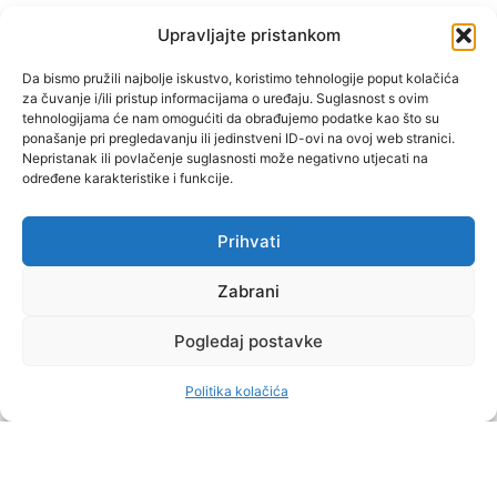
(1 KOR 16, 13)
Upravljajte pristankom
"Muževni budite" prvi je
Da bismo pružili najbolje iskustvo, koristimo tehnologije poput kolačića
za čuvanje i/ili pristup informacijama o uređaju. Suglasnost s ovim
hrvatski portal za katoličke
tehnologijama će nam omogućiti da obrađujemo podatke kao što su
muškarce koji pokušava
ponašanje pri pregledavanju ili jedinstveni ID-ovi na ovoj web stranici.
reafirmirati u današnje
Nepristanak ili povlačenje suglasnosti može negativno utjecati na
određene karakteristike i funkcije.
vrijeme itekako narušen
biblijski koncept muževnosti,
koji pokušavamo osvijetliti iz
Prihvati
više aspekata, prigodnih
rubrika i poticajnih inicijativa.
Zabrani
Pogledaj postavke
O nama
Doniraj
Politika kolačića
by Dominis za Muževni budite