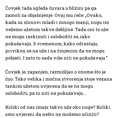
Čovjek tada ugleda čuvara u blizini pa ga
zamoli za objašnjenje. Ovaj mu reče: „Ovako,
kada su slonovi mladi i mnogo manji, nogu im
vežemo užetom takve debljine. Tada oni to uže
ne mogu raskinuti i osloboditi se, iako
pokušavaju. S vremenom, kako odrastaju,
priviknu se na uže i na činjenicu da ne mogu
pobjeći. I zato to sada više niti ne pokušavaju.”
Čovjek je, zapanjen, razmišljao o onome što je
čuo: Tako velika i moćna stvorenja stoje vezana
tankim užetom uvjerena da se ne mogu
osloboditi, pa to niti ne pokušavaju…
Koliki od nas imaju takvo uže oko noge? Koliki
smo uvjereni da nešto ne možemo učiniti?