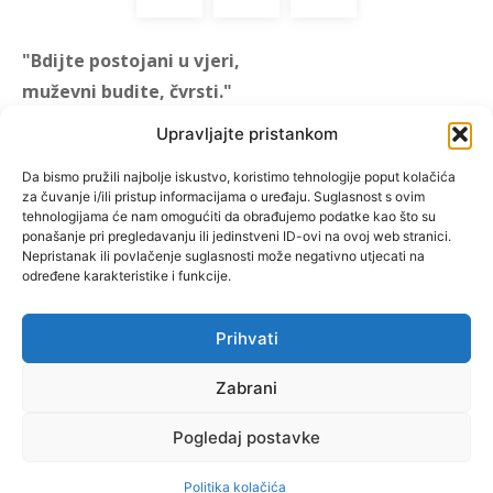
"Bdijte postojani u vjeri,
muževni budite, čvrsti."
(1 KOR 16, 13)
Upravljajte pristankom
"Muževni budite" prvi je
Da bismo pružili najbolje iskustvo, koristimo tehnologije poput kolačića
za čuvanje i/ili pristup informacijama o uređaju. Suglasnost s ovim
hrvatski portal za katoličke
tehnologijama će nam omogućiti da obrađujemo podatke kao što su
muškarce koji pokušava
ponašanje pri pregledavanju ili jedinstveni ID-ovi na ovoj web stranici.
reafirmirati u današnje
Nepristanak ili povlačenje suglasnosti može negativno utjecati na
određene karakteristike i funkcije.
vrijeme itekako narušen
biblijski koncept muževnosti,
koji pokušavamo osvijetliti iz
Prihvati
više aspekata, prigodnih
Zabrani
rubrika i poticajnih inicijativa.
Pogledaj postavke
O nama
Doniraj
Politika kolačića