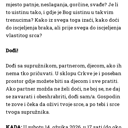
mjesto patnje, neslaganja, gorčine, svađe? Je li
to uistinu tako, i gdje je Bog uistinu u takvim
trenucima? Kako iz svega toga izaći, kako doći
do iscjeljenja braka, ali prije svega do iscjeljenja
vlastitog srca?
Dođi!
Dođi sa supružnikom, partnerom, djecom, ako ih
nema tko pričuvati. U sklopu Crkve je i poseban
prostor gdje možete biti sa djecom i sve pratiti.
Ako partner možda ne želi doći, ne boj se, ne daj
se zavarati i obeshrabriti, dođi sam/a. Gospodin
te zove i čeka da oživi tvoje srce, a po tebi i srce
tvoga supružnika.
KADA:
U subotu 14. ožujka 2026. u 17 sati (do oko