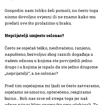
Gospodin nam toliko želi pomoći, no često toga
nismo dovoljno svjesni ili ne znamo kako mu
predati sve što prolazimo u braku.
Neprijatelji umjesto oslonac?
Često se osjećaš teško, neshvaćeno, ranjeno,
napušteno, bezvoljno zbog raznih događaja u
vašem odnosu u kojima ste povrijedili jedno
drugo i u kojima je ispalo da ste jedno drugome
„neprijatelji“, a ne oslonac?
Pred tim osjećajima mi ljudi se često zatvaramo,
osjećamo se umorno, opterećeno, reagiramo
burno… Boli nas srce od svega toga jer naš
odnos nije ni blizu onome što smo očekivali. To