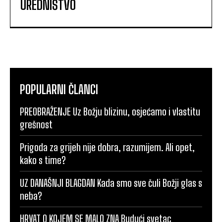
UREDNIŠTVO
POPULARNI ČLANCI
PREOBRAŽENJE Uz Božju blizinu, osjećamo i vlastitu
grešnost
Prigoda za grijeh nije dobra, razumijem. Ali opet,
kako s time?
UZ DANAŠNJI BLAGDAN Kada smo sve čuli Božji glas s
neba?
HRVAT O KOJEM SE MALO ZNA Budući svetac