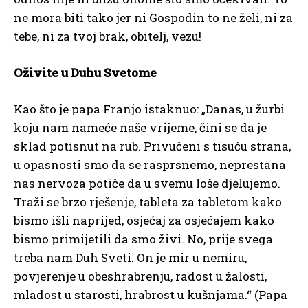
ne mora biti tako jer ni Gospodin to ne želi, ni za
tebe, ni za tvoj brak, obitelj, vezu!
Oživite u Duhu Svetome
Kao što je papa Franjo istaknuo: „Danas, u žurbi
koju nam nameće naše vrijeme, čini se da je
sklad potisnut na rub. Privučeni s tisuću strana,
u opasnosti smo da se rasprsnemo, neprestana
nas nervoza potiče da u svemu loše djelujemo.
Traži se brzo rješenje, tableta za tabletom kako
bismo išli naprijed, osjećaj za osjećajem kako
bismo primijetili da smo živi. No, prije svega
treba nam Duh Sveti. On je mir u nemiru,
povjerenje u obeshrabrenju, radost u žalosti,
mladost u starosti, hrabrost u kušnjama.“ (Papa