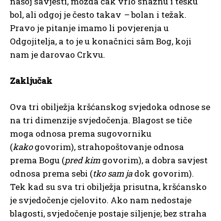
našoj savjesti, možda čak vrlo snažnu i tešku
bol, ali odgoj je često takav
–
bolan i težak.
Pravo je pitanje imamo li povjerenja u
Odgojitelja, a to je u konačnici sâm Bog, koji
nam je darovao Crkvu.
Zaključak
Ova tri obilježja kršćanskog svjedoka odnose se
na tri dimenzije svjedočenja. Blagost se tiče
moga odnosa prema sugovorniku
(
kako
govorim), strahopoštovanje odnosa
prema Bogu (
pred kim
govorim), a dobra savjest
odnosa prema sebi (
tko sam ja
dok govorim).
Tek kad su sva tri obilježja prisutna, kršćansko
je svjedočenje cjelovito. Ako nam nedostaje
blagosti, svjedočenje postaje siljenje; bez straha