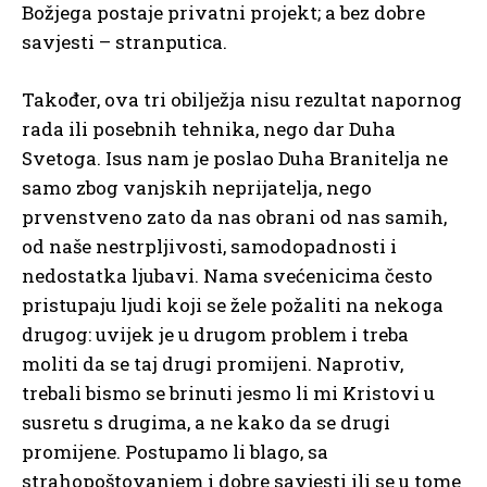
Božjega postaje privatni projekt; a bez dobre
savjesti – stranputica.
Također, ova tri obilježja nisu rezultat napornog
rada ili posebnih tehnika, nego dar Duha
Svetoga. Isus nam je poslao Duha Branitelja ne
samo zbog vanjskih neprijatelja, nego
prvenstveno zato da nas obrani od nas samih,
od naše nestrpljivosti, samodopadnosti i
nedostatka ljubavi. Nama svećenicima često
pristupaju ljudi koji se žele požaliti na nekoga
drugog: uvijek je u drugom problem i treba
moliti da se taj drugi promijeni. Naprotiv,
trebali bismo se brinuti jesmo li mi Kristovi u
susretu s drugima, a ne kako da se drugi
promijene. Postupamo li blago, sa
strahopoštovanjem i dobre savjesti ili se u tome