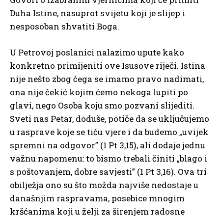
Duha Istine, nasuprot svijetu koji je slijep i
nesposoban shvatiti Boga.
U Petrovoj poslanici nalazimo upute kako
konkretno primijeniti ove Isusove riječi. Istina
nije nešto zbog čega se imamo pravo nadimati,
ona nije čekić kojim ćemo nekoga lupiti po
glavi, nego Osoba koju smo pozvani slijediti.
Sveti nas Petar, doduše, potiče da se uključujemo
u rasprave koje se tiču vjere i da budemo „uvijek
spremni na odgovor” (1 Pt 3,15), ali dodaje jednu
važnu napomenu: to bismo trebali činiti „blago i
s poštovanjem, dobre savjesti” (1 Pt 3,16). Ova tri
obilježja ono su što možda najviše nedostaje u
današnjim raspravama, posebice mnogim
kršćanima koji u želji za širenjem radosne