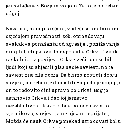
je usklađena s Božjom voljom. Za to je potreban
odgoj.
Nažalost, mnogi kršćani, vodeći se unutarnjim
osjećajem pravednosti, sebi opravdavaju
svakakva ponašanja: od agresije i ponižavanja
drugih ljudi pa sve do neposluha Crkvi. I veliki
raskolnici iz povijesti Crkve većinom su bili
ljudi koji su slijedili glas svoje savjesti, no ta
savjest nije bila dobra. Da bismo postigli dobru
savjest, potrebno je dopustiti Bogu da je odgoji, a
on to redovito čini upravo po Crkvi. Bog je
ustanovio Crkvu i dao joj jamstvo
nezabludivosti kako bi bila pomoć i svjetlo
vjernikovoj savjesti, a ne njezin neprijatelj.
Možda će nauk Crkve ponekad uzrokovati bol u