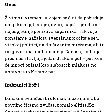
Uvod
Živimo u vremenu u kojem se čini da pobjeđuje
onaj tko najglasnije govori, najoštrije udara i
najuspješnije ponižava suparnika. Takvo je
ponašanje, nažalost, sveprisutno: očituje se u
visokoj politici, na društvenim mrežama, ali i u
razgovorima unutar obitelji. Današnja čitanja
pred nas stavljaju jedan drukčiji put – put koji
će mnogi opisati kao slabost ili mlakost, no
upravo je to Kristov put.
Izabranici Božji
Današnji evanđeoski ulomak može nam, ako
površno čitamo, zvučati pomalo elitistički.
Govori o izabranim vjernicima koji će primiti