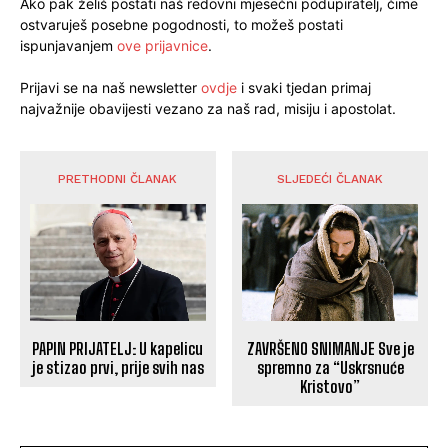
Ako pak želiš postati naš redovni mjesečni podupiratelj, čime
ostvaruješ posebne pogodnosti, to možeš postati
ispunjavanjem
ove prijavnice
.
Prijavi se na naš newsletter
ovdje
i svaki tjedan primaj
najvažnije obavijesti vezano za naš rad, misiju i apostolat.
PRETHODNI ČLANAK
SLJEDEĆI ČLANAK
PAPIN PRIJATELJ: U kapelicu
ZAVRŠENO SNIMANJE Sve je
je stizao prvi, prije svih nas
spremno za “Uskrsnuće
Kristovo”