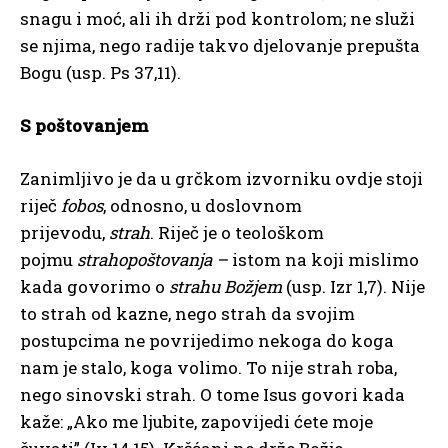
snagu i moć, ali ih drži pod kontrolom; ne služi
se njima, nego radije takvo djelovanje prepušta
Bogu (usp. Ps 37,11).
S poštovanjem
Zanimljivo je da u grčkom izvorniku ovdje stoji
riječ
fobos
, odnosno, u doslovnom
prijevodu,
strah
. Riječ je o teološkom
pojmu
strahopoštovanja –
istom na koji mislimo
kada govorimo o
strahu Božjem
(usp. Izr 1,7). Nije
to strah od kazne, nego strah da svojim
postupcima ne povrijedimo nekoga do koga
nam je stalo, koga volimo. To nije strah roba,
nego sinovski strah. O tome Isus govori kada
kaže: „Ako me ljubite, zapovijedi ćete moje