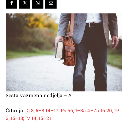
Šesta vazmena nedjelja – A
Čitanja:
Dj 8, 5–8.14–17; Ps 66, 1–3a.4–7a.16.20; 1Pt
3, 15–18; Iv 14, 15–21