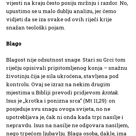
vijesti na kraju često posiju mržnju i razdor. No,
upustimo se u malo dublju analizu, jer ćemo
vidjeti da se iza svake od ovih riječi krije
snažan teološki pojam.
Blago
Blagost nije odsutnost snage. Stari su Grci tom
riječju opisivali pripitomljenog konja – snažnu
životinju čija je sila ukroćena, stavljena pod
kontrolu. Ovaj se izraz na nekim drugim
mjestima u Bibliji prevodi pridjevom
krotak
.
Isus je „krotka i ponizna srca” (Mt 11,29): on
posjeduje svu snagu ovoga svijeta, no ne
upotrebljava je, čak ni onda kada trpi nasilje i
nepravdu. Isus na nasilje ne odgovara nasiljem,
nego trpećom ljubavlju. Blaga osoba, dakle, ima