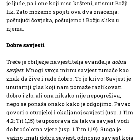
je ljude, pa i one koji nisu kršteni, utisnut Božji
lik. Zato možemo spojiti ova dva značenja:
poštujući čovjeka, poštujemo i Božju sliku u
njemu.
Dobre savjesti
Treće je obilježje navjestitelja evanđelja
dobra
savjest
. Mnogi svoju mirnu savjest tumače kao
znak da žive i rade dobro. To je krivo! Savjest je
unutarnji glas koji nam pomaže razlikovati
dobro i zlo, ali ona nikako nije nepogrešiva,
nego se ponaša onako kako je odgojimo. Pavao
govori o otupjeloj i okaljanoj savjesti (usp. 1 Tim
4,2; Tit 1,15) te upozorava da takva savjest vodi
do brodoloma vjere (usp. 1 Tim 1,19). Stoga je
važno imati dobru savjest, odnosno savjest koja