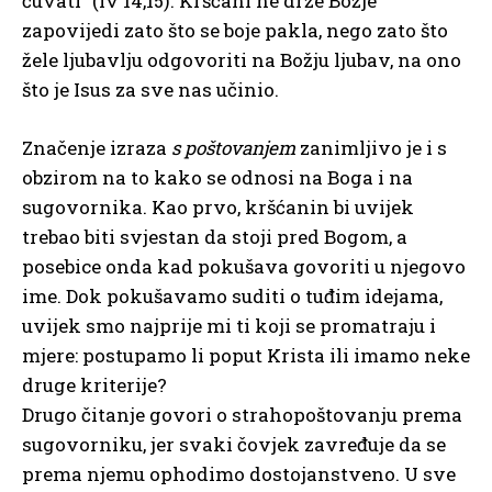
čuvati” (Iv 14,15). Kršćani ne drže Božje
zapovijedi zato što se boje pakla, nego zato što
žele ljubavlju odgovoriti na Božju ljubav, na ono
što je Isus za sve nas učinio.
Značenje izraza
s poštovanjem
zanimljivo je i s
obzirom na to kako se odnosi na Boga i na
sugovornika. Kao prvo, kršćanin bi uvijek
trebao biti svjestan da stoji pred Bogom, a
posebice onda kad pokušava govoriti u njegovo
ime. Dok pokušavamo suditi o tuđim idejama,
uvijek smo najprije mi ti koji se promatraju i
mjere: postupamo li poput Krista ili imamo neke
druge kriterije?
Drugo čitanje govori o strahopoštovanju prema
sugovorniku, jer svaki čovjek zavređuje da se
prema njemu ophodimo dostojanstveno. U sve