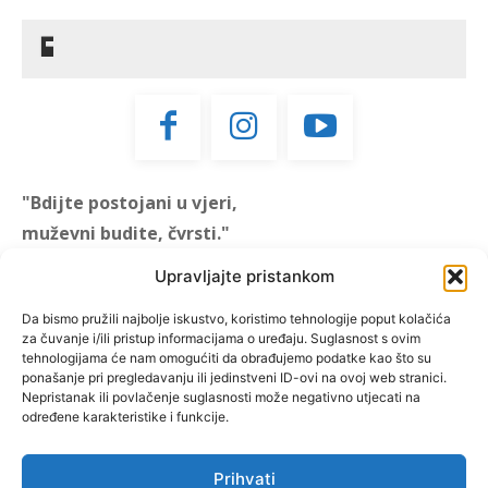
"Bdijte postojani u vjeri,
muževni budite, čvrsti."
(1 KOR 16, 13)
Upravljajte pristankom
"Muževni budite" prvi je
Da bismo pružili najbolje iskustvo, koristimo tehnologije poput kolačića
za čuvanje i/ili pristup informacijama o uređaju. Suglasnost s ovim
hrvatski portal za katoličke
tehnologijama će nam omogućiti da obrađujemo podatke kao što su
muškarce koji pokušava
ponašanje pri pregledavanju ili jedinstveni ID-ovi na ovoj web stranici.
reafirmirati u današnje
Nepristanak ili povlačenje suglasnosti može negativno utjecati na
određene karakteristike i funkcije.
vrijeme itekako narušen
biblijski koncept muževnosti,
koji pokušavamo osvijetliti iz
Prihvati