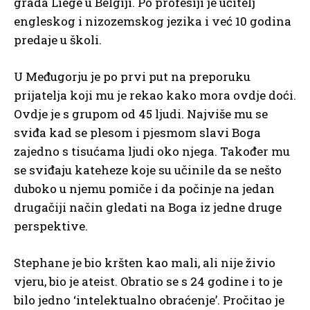
grada Liège u Belgiji. Po profesiji je učitelj
engleskog i nizozemskog jezika i već 10 godina
predaje u školi.
U Međugorju je po prvi put na preporuku
prijatelja koji mu je rekao kako mora ovdje doći.
Ovdje je s grupom od 45 ljudi. Najviše mu se
sviđa kad se plesom i pjesmom slavi Boga
zajedno s tisućama ljudi oko njega. Također mu
se sviđaju kateheze koje su učinile da se nešto
duboko u njemu pomiče i da počinje na jedan
drugačiji način gledati na Boga iz jedne druge
perspektive.
Stephane je bio kršten kao mali, ali nije živio
vjeru, bio je ateist. Obratio se s 24 godine i to je
bilo jedno ‘intelektualno obraćenje’. Pročitao je