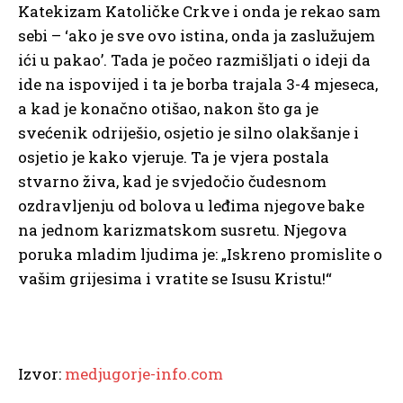
Katekizam Katoličke Crkve i onda je rekao sam
sebi – ‘ako je sve ovo istina, onda ja zaslužujem
ići u pakao’. Tada je počeo razmišljati o ideji da
ide na ispovijed i ta je borba trajala 3-4 mjeseca,
a kad je konačno otišao, nakon što ga je
svećenik odriješio, osjetio je silno olakšanje i
osjetio je kako vjeruje. Ta je vjera postala
stvarno živa, kad je svjedočio čudesnom
ozdravljenju od bolova u leđima njegove bake
na jednom karizmatskom susretu. Njegova
poruka mladim ljudima je: „Iskreno promislite o
vašim grijesima i vratite se Isusu Kristu!“
Izvor:
medjugorje-info.com