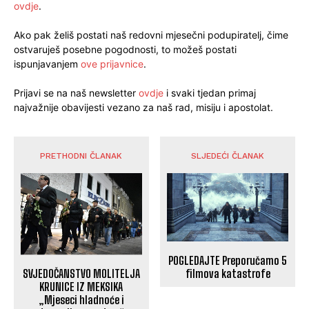
ovdje
.
Ako pak želiš postati naš redovni mjesečni podupiratelj, čime
ostvaruješ posebne pogodnosti, to možeš postati
ispunjavanjem
ove prijavnice
.
Prijavi se na naš newsletter
ovdje
i svaki tjedan primaj
najvažnije obavijesti vezano za naš rad, misiju i apostolat.
PRETHODNI ČLANAK
SLJEDEĆI ČLANAK
POGLEDAJTE Preporučamo 5
SVJEDOČANSTVO MOLITELJA
filmova katastrofe
KRUNICE IZ MEKSIKA
„Mjeseci hladnoće i