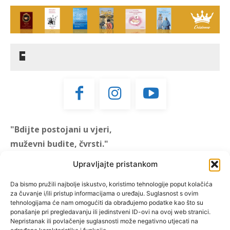
"Bdijte postojani u vjeri,
muževni budite, čvrsti."
(1 KOR 16, 13)
Upravljajte pristankom
"Muževni budite" prvi je
Da bismo pružili najbolje iskustvo, koristimo tehnologije poput kolačića
za čuvanje i/ili pristup informacijama o uređaju. Suglasnost s ovim
hrvatski portal za katoličke
tehnologijama će nam omogućiti da obrađujemo podatke kao što su
muškarce koji pokušava
ponašanje pri pregledavanju ili jedinstveni ID-ovi na ovoj web stranici.
reafirmirati u današnje
Nepristanak ili povlačenje suglasnosti može negativno utjecati na