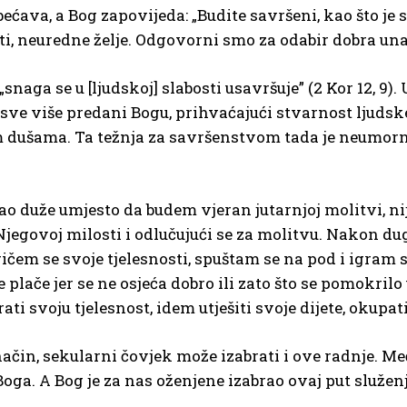
bećava, a Bog zapovijeda: „Budite savršeni, kao što je 
ti, neuredne želje. Odgovorni smo za odabir dobra un
snaga se u [ljudskoj] slabosti usavršuje” (2 Kor 12, 9
ti sve više predani Bogu, prihvaćajući stvarnost ljudsk
jim dušama. Ta težnja za savršenstvom tada je neumor
o duže umjesto da budem vjeran jutarnjoj molitvi, nij
 Njegovoj milosti i odlučujući se za molitvu. Nakon d
dričem se svoje tjelesnosti, spuštam se na pod i igra
plače jer se ne osjeća dobro ili zato što se pomokrilo 
ati svoju tjelesnost, idem utješiti svoje dijete, okupat
 način, sekularni čovjek može izabrati i ove radnje. 
Boga. A Bog je za nas oženjene izabrao ovaj put služe