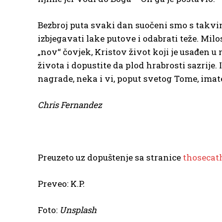
Bezbroj puta svaki dan suočeni smo s takvi
izbjegavati lake putove i odabrati teže. Milo
„nov“ čovjek, Kristov život koji je usađen u n
života i dopustite da plod hrabrosti sazrije.
nagrade, neka i vi, poput svetog Tome, imate
Chris Fernandez
Preuzeto uz dopuštenje sa stranice
thosecat
Preveo: K.P.
Foto:
Unsplash