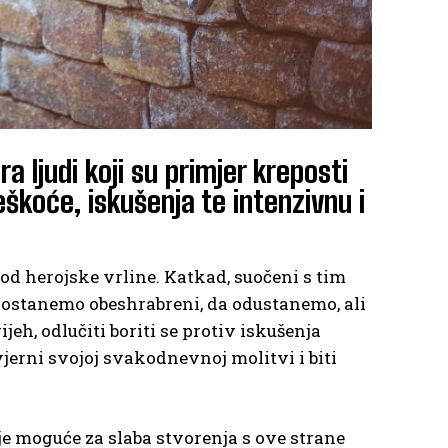
a ljudi koji su primjer kreposti
eškoće, iskušenja te intenzivnu i
lod herojske vrline. Katkad, suočeni s tim
 postanemo obeshrabreni, da odustanemo, ali
jeh, odlučiti boriti se protiv iskušenja
vjerni svojoj svakodnevnoj molitvi i biti
ije moguće za slaba stvorenja s ove strane