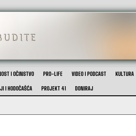
OST I OČINSTVO
PRO-LIFE
VIDEO I PODCAST
KULTURA
JI I HODOČAŠĆA
PROJEKT 41
DONIRAJ