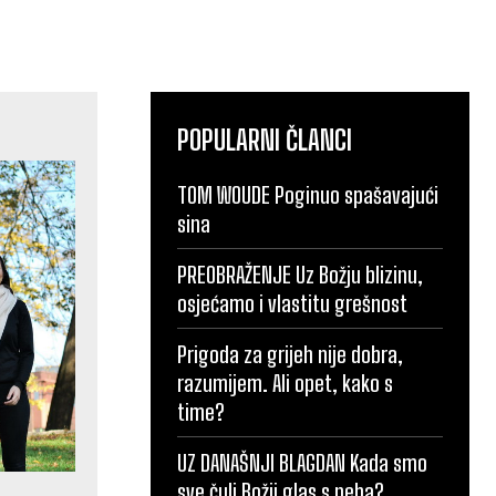
POPULARNI ČLANCI
TOM WOUDE Poginuo spašavajući
sina
PREOBRAŽENJE Uz Božju blizinu,
osjećamo i vlastitu grešnost
Prigoda za grijeh nije dobra,
razumijem. Ali opet, kako s
time?
UZ DANAŠNJI BLAGDAN Kada smo
sve čuli Božji glas s neba?