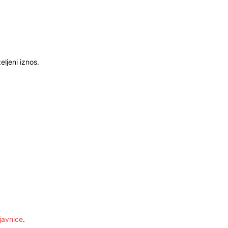
ljeni iznos.
javnice
.