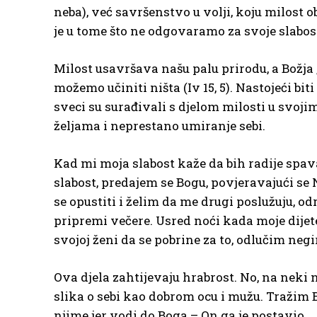
neba), već savršenstvo u volji, koju milost o
je u tome što ne odgovaramo za svoje slabos
Milost usavršava našu palu prirodu, a Božja „
možemo učiniti ništa (Iv 15, 5). Nastojeći bi
sveci su surađivali s djelom milosti u svo
željama i neprestano umiranje sebi.
Kad mi moja slabost kaže da bih radije spava
slabost, predajem se Bogu, povjeravajući se
se opustiti i želim da me drugi poslužuju, o
pripremi večere. Usred noći kada moje dijete 
svojoj ženi da se pobrine za to, odlučim negir
Ova djela zahtijevaju hrabrost. No, na neki
slika o sebi kao dobrom ocu i mužu. Tražim 
njime jer vodi do Boga – On ga je postavio.