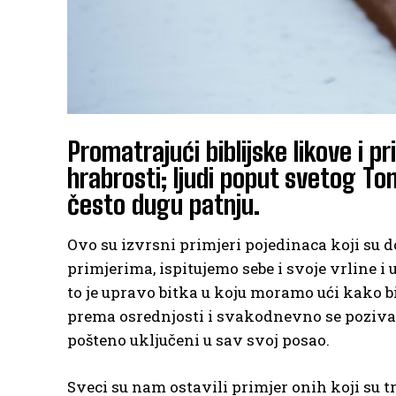
Promatrajući biblijske likove i p
hrabrosti; ljudi poput svetog To
često dugu patnju.
Ovo su izvrsni primjeri pojedinaca koji su d
primjerima, ispitujemo sebe i svoje vrline
to je upravo bitka u koju moramo ući kako bis
prema osrednjosti i svakodnevno se pozivati 
pošteno uključeni u sav svoj posao.
Sveci su nam ostavili primjer onih koji su t