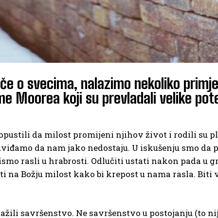
riče o svecima, nalazimo nekoliko primjer
me Moorea koji su prevladali velike pot
opustili da milost promijeni njihov život i rodili su p
 i uviđamo da nam jako nedostaju. U iskušenju smo da
mo rasli u hrabrosti. Odlučiti ustati nakon pada u gri
​​na Božju milost kako bi krepost u nama rasla. Biti 
ražili savršenstvo. Ne savršenstvo u postojanju (to n