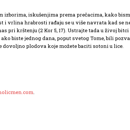
m izborima, iskušenjima prema prečacima, kako bismo
st i vrlina hrabrosti rađaju se u više navrata kad se n
as pri krštenju (2 Kor 5, 17). Ustrajte tada u živoj bit
 I ako biste jednog dana, poput svetog Tome, bili pozv
 dovoljno plodova koje možete baciti sotoni u lice.
holicmen.com
.