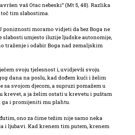
savršen vaš Otac nebeski“ (Mt 5, 48). Razlika
atoč tim slabostima.
). U poniznosti moramo vidjeti da bez Boga ne
e slabosti umjesto iluzije ljudske autonomije,
no traženje i odabir Boga nad zemaljskim
ečem svoju tjelesnost i, uvidjevši svoju
ugog dana na poslu, kad dođem kući i želim
m se sa svojom djecom, a supruzi pomažem u
u krevet, a ja želim ostati u krevetu i puštam
i ga i promijeniti mu plahtu.
Međutim, ono za čime težim nije samo neka
nja i ljubavi. Kad krenem tim putem, krenem