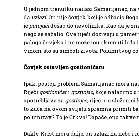
U jednom trenutku nailazi Samarijanac, na v
da
uzlazi
. On nije čovjek koji je odbacio Bog
je
putujući
došao do nevoljnika. Kao da je zna
nego se sažalio. Ove riječi dozivaju u pamet 
paloga čovjeka i ne može mu okrenuti leđa i 
vinom, što su simboli života. Polumrtvog čo
Čovjek ostavljen gostioničaru
Ipak, postoji problem: Samarijanac mora nast
Riječi
gostioničar
i
gostinjac
, koje nalazimo u
upotrebljava za
gostinjac
, riječ je o složenic
to kuća na ovom svijetu spremna primiti baš
polumrtav? To je Crkva! Dapače, ona takve na
Dakle, Krist mora dalje; on uzlazi na nebo i i