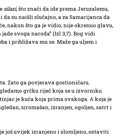
ne
silazi
, što znači da ide prema Jeruzalemu,
di da su naišli slučajno, a za Samarijanca da
e, nakon što ga je vidio, nije okrenuo glavu,
jade svoga naroda” (Izl 3,7). Bog vidi
eba i približava mu se. Maže ga uljem i
ta. Zato ga povjerava gostioničaru.
gledamo grčku riječ koja se u izvorniku
stinjac je kuća koja prima svakoga. A koja je
edan, siromašan, izranjen, ogoljen, satrt i
je još uvijek izranjeno i slomljeno, ostaviti