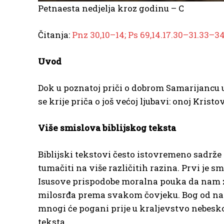
Petnaesta nedjelja kroz godinu – C
Čitanja:
Pnz 30,10–14; Ps 69,14.17.30–31.33–34
Uvod
Dok u poznatoj priči o dobrom Samarijancu u
se krije priča o još većoj ljubavi: onoj Kris
Više smislova biblijskog teksta
Biblijski tekstovi često istovremeno sadrž
tumačiti na više različitih razina. Prvi je s
Isusove prispodobe moralna pouka da nam za
milosrđa prema svakom čovjeku. Bog od nas tra
mnogi će pogani prije u kraljevstvo nebesko 
teksta.