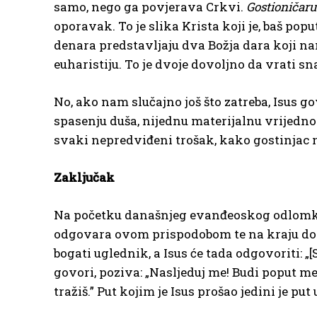
samo, nego ga povjerava Crkvi.
Gostioničaru
oporavak. To je slika Krista koji je, baš pop
denara predstavljaju dva Božja dara koji na
euharistiju. To je dvoje dovoljno da vrati s
No, ako nam slučajno još što zatreba, Isus 
spasenju duša, nijednu materijalnu vrijednos
svaki nepredviđeni trošak, kako gostinjac n
Zaključak
Na početku današnjeg evanđeoskog odlomka za
odgovara ovom prispodobom te na kraju dodaje:
bogati uglednik, a Isus će tada odgovoriti: „[
govori, poziva: „Nasljeduj me! Budi poput m
tražiš.” Put kojim je Isus prošao jedini je pu