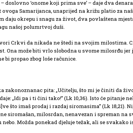
– doslovno ‘onome koji prima sve’ – daje dva denara, 
ut ovoga Samarijanca, unaprijed na križu platio za naš
m daju okrepu i snagu za život, dva povlaštena mjesta
nagu našoj polumrtvoj duši.
govori Crkvi da nikada ne štedi na svojim milostima. 
t. Ona može biti vrlo slobodna u svome milosrđu jer j
e bi propao zbog loše računice.
konoznanac pita: „Učitelju, što mi je činiti da život
 „Idi pa i ti čini tako!” (Lk 10,36). Isto će pitanje n
S]ve što imaš prodaj i razdaj siromasima” (Lk 18,21). Ni
ene siromašan, milosrdan, nenavezan i spreman na svak
t u nebo. Možda ponekad djeluje težak, ali se svakako is