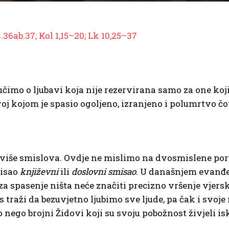
.36ab.37; Kol 1,15–20; Lk 10,25–37
čimo o ljubavi koja nije rezervirana samo za one koji
tovoj kojom je spasio ogoljeno, izranjeno i polumrtvo č
e više smislova. Ovdje ne mislimo na dvosmislene por
misao
književni
ili
doslovni smisao
. U današnjem evanđ
 spasenje ništa neće značiti precizno vršenje vjers
ži da bezuvjetno ljubimo sve ljude, pa čak i svoje nep
nego brojni Židovi koji su svoju pobožnost živjeli isk