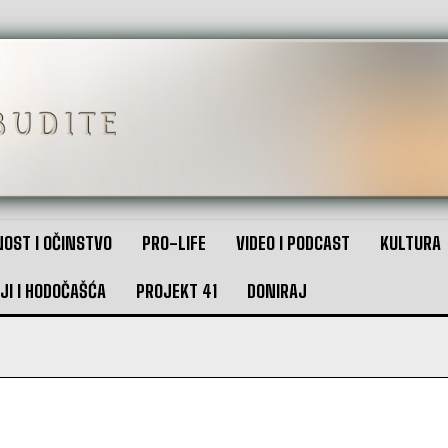
OST I OČINSTVO
PRO-LIFE
VIDEO I PODCAST
KULTURA
JI I HODOČAŠĆA
PROJEKT 41
DONIRAJ