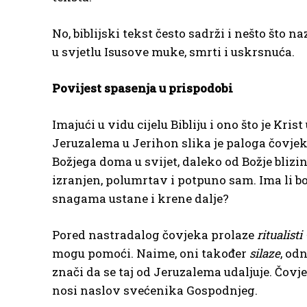
No, biblijski tekst često sadrži i nešto što 
u svjetlu Isusove muke, smrti i uskrsnuća.
Povijest spasenja u prispodobi
Imajući u vidu cijelu Bibliju i ono što je Kri
Jeruzalema u Jerihon slika je paloga čovjeka
Božjega doma u svijet, daleko od Božje blizi
izranjen, polumrtav i potpuno sam. Ima li b
snagama ustane i krene dalje?
Pored nastradalog čovjeka prolaze
ritualisti
mogu pomoći. Naime, oni također
silaze
, od
znači da se taj od Jeruzalema udaljuje. Čovje
nosi naslov svećenika Gospodnjeg.