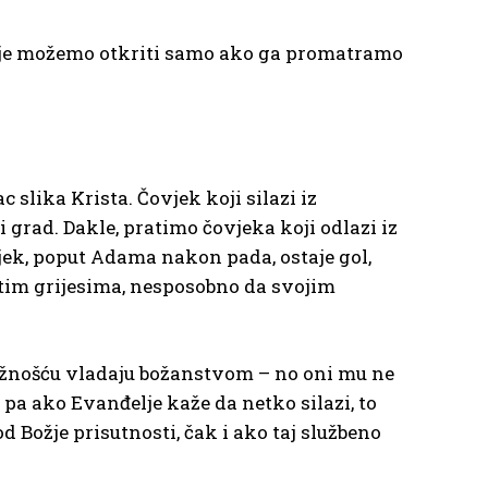
 koje možemo otkriti samo ako ga promatramo
c slika Krista. Čovjek koji silazi iz
 grad. Dakle, pratimo čovjeka koji odlazi iz
vjek, poput Adama nakon pada, ostaje gol,
titim grijesima, nesposobno da svojim
božnošću vladaju božanstvom – no oni mu ne
 pa ako Evanđelje kaže da netko silazi, to
od Božje prisutnosti, čak i ako taj službeno