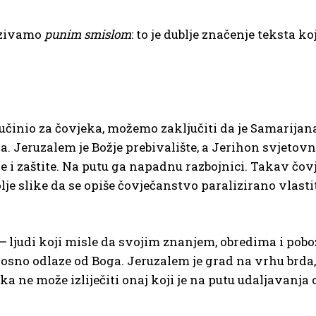
nazivamo
punim smislom
: to je dublje značenje teksta
st učinio za čovjeka, možemo zaključiti da je Samarijana
. Jeruzalem je Božje prebivalište, a Jerihon svjetovni
ne i zaštite. Na putu ga napadnu razbojnici. Takav čo
olje slike da se opiše čovječanstvo paralizirano vlas
 –
ljudi koji misle da svojim znanjem, obredima i po
nosno odlaze od Boga. Jeruzalem je grad na vrhu brda,
ka ne može izliječiti onaj koji je na putu udaljavanja 