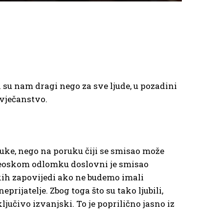
 su nam dragi nego za sve ljude, u pozadini
ovječanstvo.
uke, nego na poruku čiji se smisao može
eoskom odlomku doslovni je smisao
kih zapovijedi ako ne budemo imali
rijatelje. Zbog toga što su tako ljubili,
ljučivo izvanjski. To je poprilično jasno iz