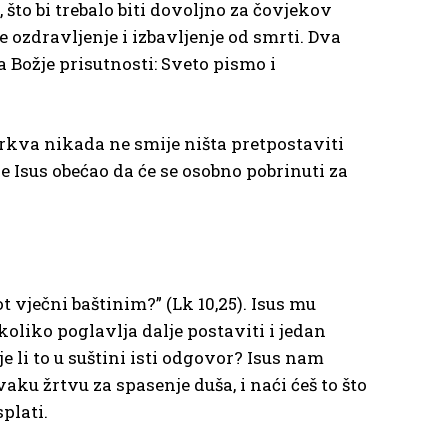
što bi trebalo biti dovoljno za čovjekov
e ozdravljenje i izbavljenje od smrti. Dva
 Božje prisutnosti: Sveto pismo i
Crkva nikada ne smije ništa pretpostaviti
e Isus obećao da će se osobno pobrinuti za
 vječni baštinim?” (Lk 10,25). Isus mu
ekoliko poglavlja dalje postaviti i jedan
je li to u suštini isti odgovor? Isus nam
u žrtvu za spasenje duša, i naći ćeš to što
plati.