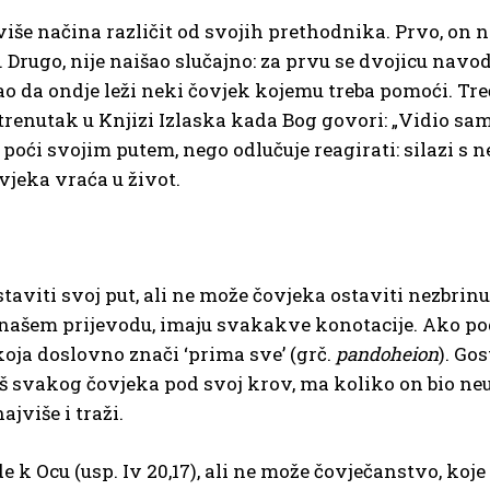
iše načina različit od svojih prethodnika. Prvo, on 
a. Drugo, nije naišao slučajno: za prvu se dvojicu navo
o da ondje leži neki čovjek kojemu treba pomoći. Treć
trenutak u Knjizi Izlaska kada Bog govori: „Vidio sam 
poći svojim putem, nego odlučuje reagirati: silazi s n
vjeka vraća u život.
aviti svoj put, ali ne može čovjeka ostaviti nezbrinu
 našem prijevodu, imaju svakakve konotacije. Ako po
i koja doslovno znači ‘prima sve’ (grč.
pandoheion
). Go
 svakog čovjeka pod svoj krov, ma koliko on bio neugl
jviše i traži.
de k Ocu (usp. Iv 20,17), ali ne može čovječanstvo, koje 