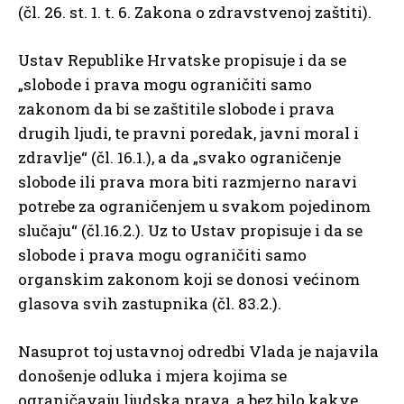
(čl. 26. st. 1. t. 6. Zakona o zdravstvenoj zaštiti).
Ustav Republike Hrvatske propisuje i da se
„slobode i prava mogu ograničiti samo
zakonom da bi se zaštitile slobode i prava
drugih ljudi, te pravni poredak, javni moral i
zdravlje“ (čl. 16.1.), a da „svako ograničenje
slobode ili prava mora biti razmjerno naravi
potrebe za ograničenjem u svakom pojedinom
slučaju“ (čl.16.2.). Uz to Ustav propisuje i da se
slobode i prava mogu ograničiti samo
organskim zakonom koji se donosi većinom
glasova svih zastupnika (čl. 83.2.).
Nasuprot toj ustavnoj odredbi Vlada je najavila
donošenje odluka i mjera kojima se
ograničavaju ljudska prava, a bez bilo kakve