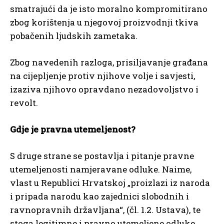
smatrajući da je isto moralno kompromitirano
zbog korištenja u njegovoj proizvodnji tkiva
pobačenih ljudskih zametaka.
Zbog navedenih razloga, prisiljavanje građana
na cijepljenje protiv njihove volje i savjesti,
izaziva njihovo opravdano nezadovoljstvo i
revolt.
Gdje je pravna utemeljenost?
S druge strane se postavlja i pitanje pravne
utemeljenosti namjeravane odluke. Naime,
vlast u Republici Hrvatskoj „proizlazi iz naroda
i pripada narodu kao zajednici slobodnih i
ravnopravnih državljana“, (čl. 1.2. Ustava), te
stoga legitimne i pravno utemeljene odluke