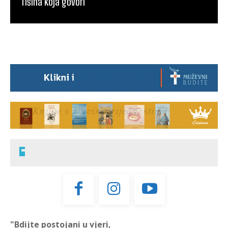
Tišina koja govori
"Bdijte postojani u vjeri,