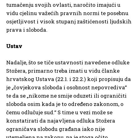
tumačenju svojih ovlasti, naročito imajući u
vidu cjelinu važećih pravnih normi te posebnu
osjetljivost i visok stupanj zaštićenosti ljudskih
prava i sloboda.
Ustav
Nadalje, što se tiče ustavnosti navedene odluke
Stožera, primarno treba imati u vidu članke
hrvatskog Ustava (22.1. i 22.2.) koji propisuju da
je „čovjekova sloboda i osobnost nepovrediva“
te da se „nikome ne smije oduzeti ili ograničiti
sloboda osim kada je to određeno zakonom, o
čemu odlučuje sud.“ S time u vezi može se
konstatirati da najavljena odluka Stožera
ograničava slobodu građana iako nije
utemeljena na zakonu, pa je stoga očito