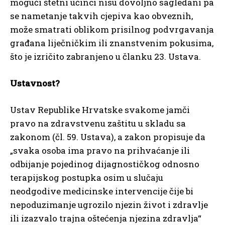
mogući štetni učinci nisu dovoljno sagledani pa
se nametanje takvih cjepiva kao obveznih,
može smatrati oblikom prisilnog podvrgavanja
građana liječničkim ili znanstvenim pokusima,
što je izričito zabranjeno u članku 23. Ustava.
Ustavnost?
Ustav Republike Hrvatske svakome jamči
pravo na zdravstvenu zaštitu u skladu sa
zakonom (čl. 59. Ustava), a zakon propisuje da
„svaka osoba ima pravo na prihvaćanje ili
odbijanje pojedinog dijagnostičkog odnosno
terapijskog postupka osim u slučaju
neodgodive medicinske intervencije čije bi
nepoduzimanje ugrozilo njezin život i zdravlje
ili izazvalo trajna oštećenja njezina zdravlja“