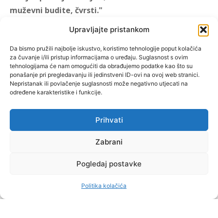
muževni budite, čvrsti."
(1 KOR 16, 13)
Upravljajte pristankom
"Muževni budite" prvi je
Da bismo pružili najbolje iskustvo, koristimo tehnologije poput kolačića
za čuvanje i/ili pristup informacijama o uređaju. Suglasnost s ovim
hrvatski portal za katoličke
tehnologijama će nam omogućiti da obrađujemo podatke kao što su
muškarce koji pokušava
ponašanje pri pregledavanju ili jedinstveni ID-ovi na ovoj web stranici.
reafirmirati u današnje
Nepristanak ili povlačenje suglasnosti može negativno utjecati na
određene karakteristike i funkcije.
vrijeme itekako narušen
biblijski koncept muževnosti,
koji pokušavamo osvijetliti iz
Prihvati
više aspekata, prigodnih
rubrika i poticajnih inicijativa.
Zabrani
Pogledaj postavke
O nama
Doniraj
Politika kolačića
by Dominis za Muževni budite