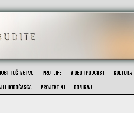
OST I OČINSTVO
PRO-LIFE
VIDEO I PODCAST
KULTURA
JI I HODOČAŠĆA
PROJEKT 41
DONIRAJ