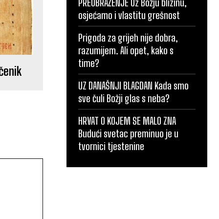
PREOBRAŽENJE Uz Božju blizinu,
osjećamo i vlastitu grešnost
Prigoda za grijeh nije dobra,
razumijem. Ali opet, kako s
time?
čenik
UZ DANAŠNJI BLAGDAN Kada smo
sve čuli Božji glas s neba?
HRVAT O KOJEM SE MALO ZNA
Budući svetac preminuo je u
tvornici tjestenine