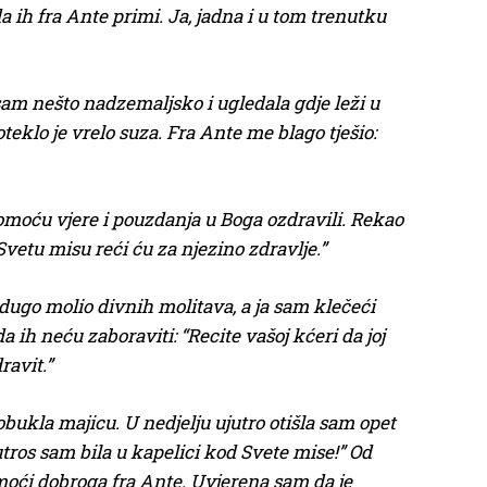
a ih fra Ante primi. Ja, jadna i u tom trenutku
 sam nešto nadzemaljsko i ugledala gdje leži u
teklo je vrelo suza. Fra Ante me blago tješio:
pomoću vjere i pouzdanja u Boga ozdravili. Rekao
 Svetu misu reći ću za njezino zdravlje.”
i dugo molio divnih molitava, a ja sam klečeći
 ih neću zaboraviti: “Recite vašoj kćeri da joj
ravit.”
 obukla majicu. U nedjelju ujutro otišla sam opet
utros sam bila u kapelici kod Svete mise!” Od
omoći dobroga fra Ante. Uvjerena sam da je