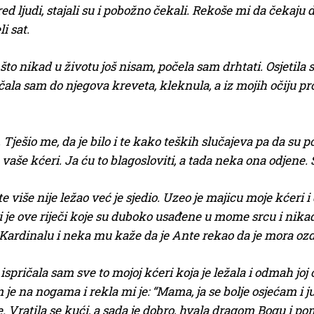
 ljudi, stajali su i pobožno čekali. Rekoše mi da čekaju d
i sat.
 što nikad u životu još nisam, počela sam drhtati. Osjetila
čala sam do njegova kreveta, kleknula, a iz mojih očiju pro
Tješio me, da je bilo i te kako teških slučajeva pa da su 
a vaše kćeri. Ja ću to blagosloviti, a tada neka ona odjene.
e više nije ležao već je sjedio. Uzeo je majicu moje kćeri 
i je ove riječi koje su duboko usađene u mome srcu i nikada
 Kardinalu i neka mu kaže da je Ante rekao da je mora ozd
 ispričala sam sve to mojoj kćeri koja je ležala i odmah joj
je na nogama i rekla mi je: “Mama, ja se bolje osjećam i j
e. Vratila se kući, a sada je dobro, hvala dragom Bogu i p