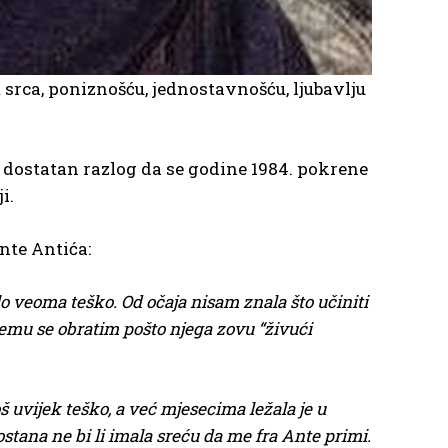
srca, poniznošću, jednostavnošću, ljubavlju
o dostatan razlog da se godine 1984. pokrene
i.
nte Antića:
ilo veoma teško. Od očaja nisam znala što učiniti
jemu se obratim pošto njega zovu “živući
oš uvijek teško, a već mjesecima ležala je u
stana ne bi li imala sreću da me fra Ante primi.