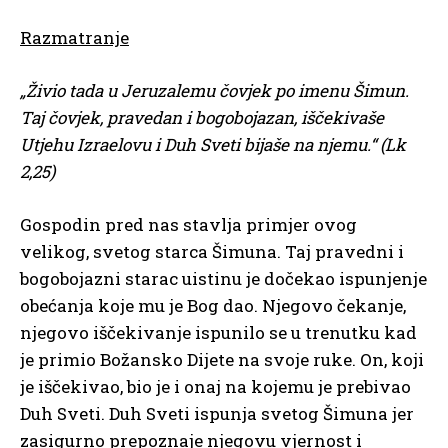
Razmatranje
„Živio tada u Jeruzalemu čovjek po imenu Šimun.
Taj čovjek, pravedan i bogobojazan, iščekivaše
Utjehu Izraelovu i Duh Sveti bijaše na njemu.“ (Lk
2,25)
Gospodin pred nas stavlja primjer ovog
velikog, svetog starca Šimuna. Taj pravedni i
bogobojazni starac uistinu je dočekao ispunjenje
obećanja koje mu je Bog dao. Njegovo čekanje,
njegovo iščekivanje ispunilo se u trenutku kad
je primio Božansko Dijete na svoje ruke. On, koji
je iščekivao, bio je i onaj na kojemu je prebivao
Duh Sveti. Duh Sveti ispunja svetog Šimuna jer
zasigurno prepoznaje njegovu vjernost i