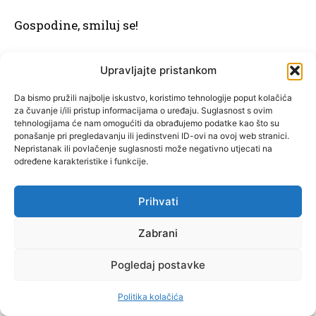
Gospodine, smiluj se!
Kriste, čuj nas!
Upravljajte pristankom
Kriste, usliši nas!
Da bismo pružili najbolje iskustvo, koristimo tehnologije poput kolačića
za čuvanje i/ili pristup informacijama o uređaju. Suglasnost s ovim
tehnologijama će nam omogućiti da obrađujemo podatke kao što su
Oče nebeski, Bože, smiluj nam se!
ponašanje pri pregledavanju ili jedinstveni ID-ovi na ovoj web stranici.
Nepristanak ili povlačenje suglasnosti može negativno utjecati na
određene karakteristike i funkcije.
Sine, Otkupitelju svijeta, Bože, smiluj nam se!
Prihvati
Duše Sveti, Bože, smiluj nam se!
Zabrani
Sveto Trojstvo, jedan Bože, smiluj nam se!
Pogledaj postavke
Sveti Šimune, ponizni pravedniče, moli za nas!
Politika kolačića