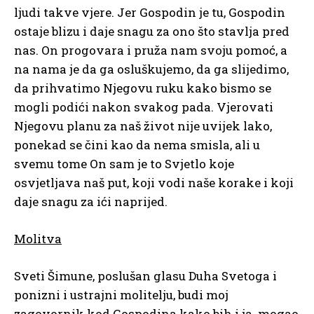
ljudi takve vjere. Jer Gospodin je tu, Gospodin
ostaje blizu i daje snagu za ono što stavlja pred
nas. On progovara i pruža nam svoju pomoć, a
na nama je da ga osluškujemo, da ga slijedimo,
da prihvatimo Njegovu ruku kako bismo se
mogli podići nakon svakog pada. Vjerovati
Njegovu planu za naš život nije uvijek lako,
ponekad se čini kao da nema smisla, ali u
svemu tome On sam je to Svjetlo koje
osvjetljava naš put, koji vodi naše korake i koji
daje snagu za ići naprijed.
Molitva
Sveti Šimune, poslušan glasu Duha Svetoga i
ponizni i ustrajni molitelju, budi moj
zagovornik kod Gospodina kako bih i ja mogao