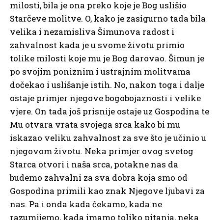
milosti, bila je ona preko koje je Bog uslišio
Starčeve molitve. O, kako je zasigurno tada bila
velika i nezamisliva Šimunova radost i
zahvalnost kada je u svome životu primio
tolike milosti koje mu je Bog darovao. Šimun je
po svojim poniznim i ustrajnim molitvama
dočekao i uslišanje istih. No, nakon toga i dalje
ostaje primjer njegove bogobojaznosti i velike
vjere. On tada još prisnije ostaje uz Gospodina te
Mu otvara vrata svojega srca kako bi mu
iskazao veliku zahvalnost za sve što je učinio u
njegovom životu. Neka primjer ovog svetog
Starca otvori i naša srca, potakne nas da
budemo zahvalni za sva dobra koja smo od
Gospodina primili kao znak Njegove ljubavi za
nas. Pa i onda kada čekamo, kada ne
razumijemo, kada imamo toliko pitanja, neka