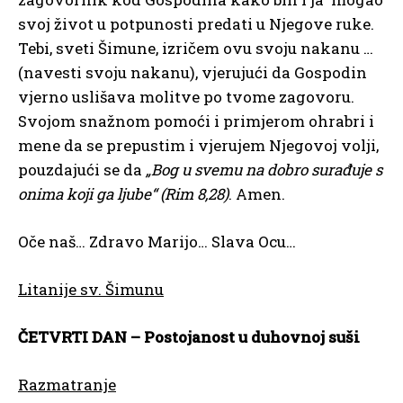
svoj život u potpunosti predati u Njegove ruke.
Tebi, sveti Šimune, izričem ovu svoju nakanu …
(navesti svoju nakanu), vjerujući da Gospodin
vjerno uslišava molitve po tvome zagovoru.
Svojom snažnom pomoći i primjerom ohrabri i
mene da se prepustim i vjerujem Njegovoj volji,
pouzdajući se da
„Bog u svemu na dobro surađuje s
onima koji ga ljube“ (Rim 8,28)
. Amen.
Oče naš… Zdravo Marijo… Slava Ocu…
Litanije sv. Šimunu
ČETVRTI DAN – Postojanost u duhovnoj suši
Razmatranje