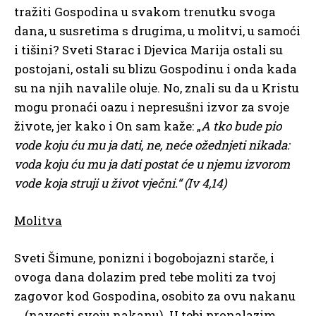
tražiti Gospodina u svakom trenutku svoga
dana, u susretima s drugima, u molitvi, u samoći
i tišini? Sveti Starac i Djevica Marija ostali su
postojani, ostali su blizu Gospodinu i onda kada
su na njih navalile oluje. No, znali su da u Kristu
mogu pronaći oazu i nepresušni izvor za svoje
živote, jer kako i On sam kaže: „
A tko bude pio
vode koju ću mu ja dati, ne, neće ožednjeti nikada:
voda koju ću mu ja dati postat će u njemu izvorom
vode koja struji u život vječni.“ (Iv 4,14)
Molitva
Sveti Šimune, ponizni i bogobojazni starče, i
ovoga dana dolazim pred tebe moliti za tvoj
zagovor kod Gospodina, osobito za ovu nakanu
… (navesti svoju nakanu). U tebi pronalazim