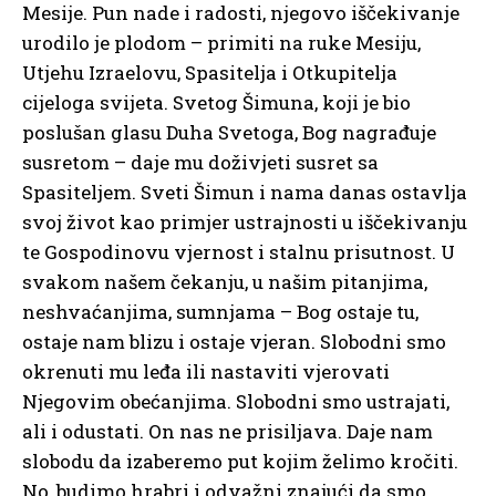
Mesije. Pun nade i radosti, njegovo iščekivanje
urodilo je plodom – primiti na ruke Mesiju,
Utjehu Izraelovu, Spasitelja i Otkupitelja
cijeloga svijeta. Svetog Šimuna, koji je bio
poslušan glasu Duha Svetoga, Bog nagrađuje
susretom – daje mu doživjeti susret sa
Spasiteljem. Sveti Šimun i nama danas ostavlja
svoj život kao primjer ustrajnosti u iščekivanju
te Gospodinovu vjernost i stalnu prisutnost. U
svakom našem čekanju, u našim pitanjima,
neshvaćanjima, sumnjama – Bog ostaje tu,
ostaje nam blizu i ostaje vjeran. Slobodni smo
okrenuti mu leđa ili nastaviti vjerovati
Njegovim obećanjima. Slobodni smo ustrajati,
ali i odustati. On nas ne prisiljava. Daje nam
slobodu da izaberemo put kojim želimo kročiti.
No, budimo hrabri i odvažni znajući da smo