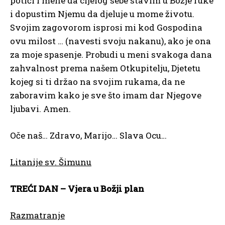
potiči i mene da cijelog sebe stavim u Božje ruke
i dopustim Njemu da djeluje u mome životu.
Svojim zagovorom isprosi mi kod Gospodina
ovu milost … (navesti svoju nakanu), ako je ona
za moje spasenje. Probudi u meni svakoga dana
zahvalnost prema našem Otkupitelju, Djetetu
kojeg si ti držao na svojim rukama, da ne
zaboravim kako je sve što imam dar Njegove
ljubavi. Amen.
Oče naš… Zdravo, Marijo… Slava Ocu…
Litanije sv. Šimunu
TREĆI DAN – Vjera u Božji plan
Razmatranje