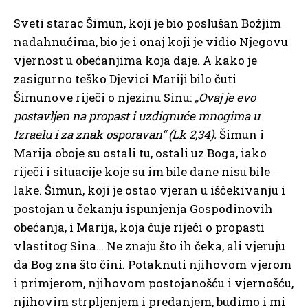
Sveti starac Šimun, koji je bio poslušan Božjim
nadahnućima, bio je i onaj koji je vidio Njegovu
vjernost u obećanjima koja daje. A kako je
zasigurno teško Djevici Mariji bilo čuti
Šimunove riječi o njezinu Sinu:
„Ovaj je evo
postavljen na propast i uzdignuće mnogima u
Izraelu i za znak osporavan“ (Lk 2,34).
Šimun i
Marija oboje su ostali tu, ostali uz Boga, iako
riječi i situacije koje su im bile dane nisu bile
lake. Šimun, koji je ostao vjeran u iščekivanju i
postojan u čekanju ispunjenja Gospodinovih
obećanja, i Marija, koja čuje riječi o propasti
vlastitog Sina… Ne znaju što ih čeka, ali vjeruju
da Bog zna što čini. Potaknuti njihovom vjerom
i primjerom, njihovom postojanošću i vjernošću,
njihovim strpljenjem i predanjem, budimo i mi