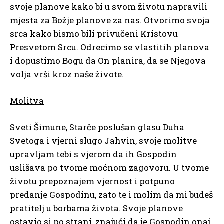
svoje planove kako bi u svom životu napravili
mjesta za Božje planove za nas. Otvorimo svoja
srca kako bismo bili privučeni Kristovu
Presvetom Srcu. Odrecimo se vlastitih planova
i dopustimo Bogu da On planira, da se Njegova
volja vrši kroz naše živote.
Molitva
Sveti Šimune, Starče poslušan glasu Duha
Svetoga i vjerni slugo Jahvin, svoje molitve
upravljam tebi s vjerom da ih Gospodin
uslišava po tvome moćnom zagovoru. U tvome
životu prepoznajem vjernost i potpuno
predanje Gospodinu, zato te i molim da mi budeš
pratitelj u borbama života. Svoje planove
ostavio si po strani, znajući da je Gospodin onaj