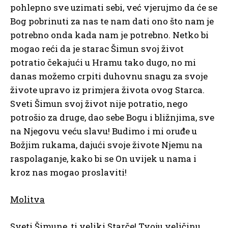
pohlepno sve uzimati sebi, već vjerujmo da će se
Bog pobrinuti za nas te nam dati ono što nam je
potrebno onda kada nam je potrebno. Netko bi
mogao reći da je starac Šimun svoj život
potratio čekajući u Hramu tako dugo, no mi
danas možemo crpiti duhovnu snagu za svoje
živote upravo iz primjera života ovog Starca.
Sveti Šimun svoj život nije potratio, nego
potrošio za druge, dao sebe Bogu i bližnjima, sve
na Njegovu veću slavu! Budimo i mi oruđe u
Božjim rukama, dajući svoje živote Njemu na
raspolaganje, kako bi se On uvijek u nama i
kroz nas mogao proslaviti!
Molitva
Sveti Šimune, ti veliki Starče! Tvoju veličinu