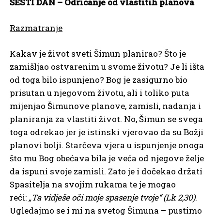
ŠESTI DAN – Odricanje od vlastitih planova
Razmatranje
Kakav je život sveti Šimun planirao? Što je
zamišljao ostvarenim u svome životu? Je li išta
od toga bilo ispunjeno? Bog je zasigurno bio
prisutan u njegovom životu, ali i toliko puta
mijenjao Šimunove planove, zamisli, nadanja i
planiranja za vlastiti život. No, Šimun se svega
toga odrekao jer je istinski vjerovao da su Božji
planovi bolji. Starčeva vjera u ispunjenje onoga
što mu Bog obećava bila je veća od njegove želje
da ispuni svoje zamisli. Zato je i dočekao držati
Spasitelja na svojim rukama te je mogao
reći:
„Ta vidješe oči moje spasenje tvoje“ (Lk 2,30)
.
Ugledajmo se i mi na svetog Šimuna – pustimo