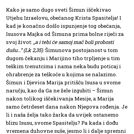
Kako je samo dugo sveti Šimun iščekivao
Utjehu Izraelovu, obećanog Krista Spasitelja! I
kad je konačno došlo ispunjenje tog obećanja,
Isusova Majka od Šimuna prima bolne riječi za
svoj život:
„a i tebi će samoj mač boli probosti
dušu…“ (Lk 2,35)
. Šimunova postojanost u tom
dugom čekanju i Marijino tiho trpljenje u tim
teškim trenutcima i nama neka budu poticaj i
ohrabrenje za teškoće u kojima se nalazimo.
Šimun i Djevica Marija pritišću Isusa u svome
naručju, kao da Ga ne žele izgubiti – Šimun
nakon tolikog iščekivanja Mesije, a Marija
samo četrdeset dana nakon Njegova rođenja. Je
li i naša želja tako žarka da uvijek ostanemo
blizu Isusu, svome Spasitelju? Pa kada i dođu
vremena duhovne suše, jesmo li i dalje spremni