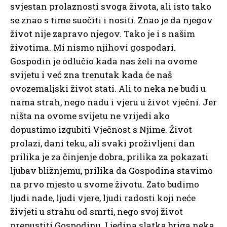
svjestan prolaznosti svoga života, ali isto tako
se znao s time suočiti i nositi. Znao je da njegov
život nije zapravo njegov. Tako je i s našim
životima. Mi nismo njihovi gospodari.
Gospodin je odlučio kada nas želi na ovome
svijetu i već zna trenutak kada će naš
ovozemaljski život stati. Ali to neka ne budi u
nama strah, nego nadu i vjeru u život vječni. Jer
ništa na ovome svijetu ne vrijedi ako
dopustimo izgubiti Vječnost s Njime. Život
prolazi, dani teku, ali svaki proživljeni dan
prilika je za činjenje dobra, prilika za pokazati
ljubav bližnjemu, prilika da Gospodina stavimo
na prvo mjesto u svome životu. Zato budimo
ljudi nade, ljudi vjere, ljudi radosti koji neće
živjeti u strahu od smrti, nego svoj život
prepustiti Gospodinu. I jedina slatka briga neka