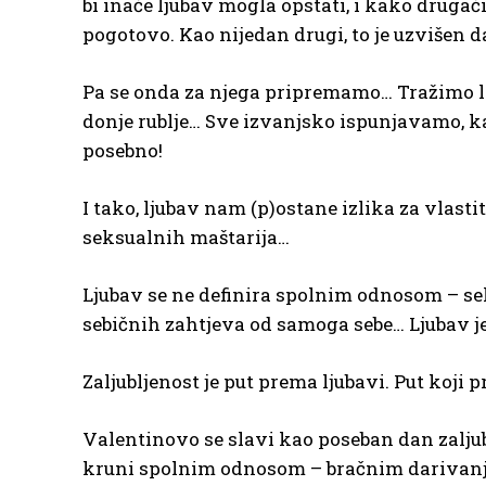
bi inače ljubav mogla opstati, i kako druga
pogotovo. Kao nijedan drugi, to je uzvišen 
Pa se onda za njega pripremamo… Tražimo li
donje rublje… Sve izvanjsko ispunjavamo, kak
posebno!
I tako, ljubav nam (p)ostane izlika za vlast
seksualnih maštarija…
Ljubav se ne definira spolnim odnosom – se
sebičnih zahtjeva od samoga sebe… Ljubav je
Zaljubljenost je put prema ljubavi. Put koji p
Valentinovo se slavi kao poseban dan zaljub
kruni spolnim odnosom – bračnim darivan