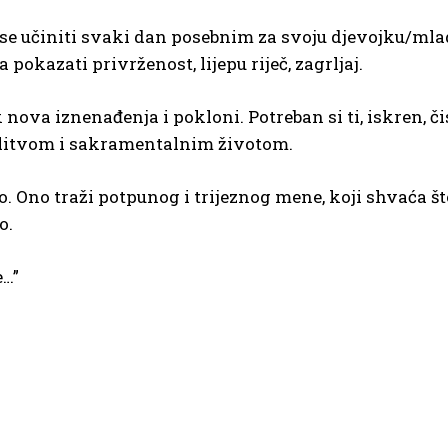
i se učiniti svaki dan posebnim za svoju djevojku/mla
pokazati privrženost, lijepu riječ, zagrljaj.
ova iznenađenja i pokloni. Potreban si ti, iskren, čis
olitvom i sakramentalnim životom.
. Ono traži potpunog i trijeznog mene, koji shvaća što
o.
e…”