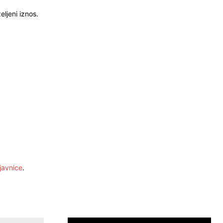
ljeni iznos.
javnice
.