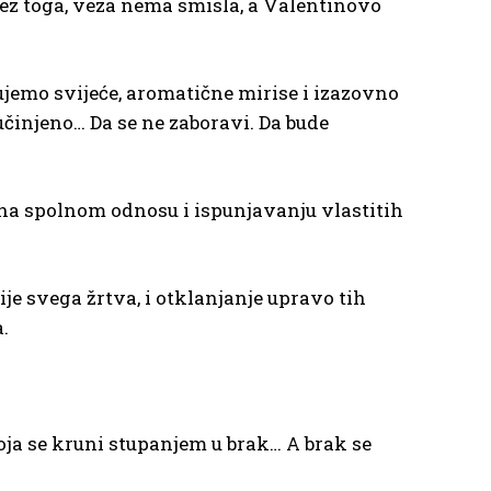
Bez toga, veza nema smisla, a Valentinovo
jemo svijeće, aromatične mirise i izazovno
učinjeno… Da se ne zaboravi. Da bude
e na spolnom odnosu i ispunjavanju vlastitih
e svega žrtva, i otklanjanje upravo tih
.
koja se kruni stupanjem u brak… A brak se