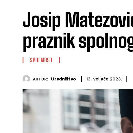
Josip Matezović
praznik spolno
SPOLNOST
Uredništvo
13. veljače 2023.
AUTOR: