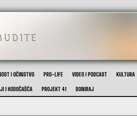
OST I OČINSTVO
PRO-LIFE
VIDEO I PODCAST
KULTURA
JI I HODOČAŠĆA
PROJEKT 41
DONIRAJ