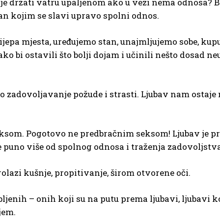
čije držati vatru upaljenom ako u vezi nema odnosa? 
dan kojim se slavi upravo spolni odnos.
jepa mjesta, uređujemo stan, unajmljujemo sobe, kupu
o bi ostavili što bolji dojam i učinili nešto dosad ne
ito zadovoljavanje požude i strasti. Ljubav nam ostaj
ksom. Pogotovo ne predbračnim seksom! Ljubav je prij
 puno više od spolnog odnosa i traženja zadovoljstva
rolazi kušnje, propitivanje, širom otvorene oči.
ljenih – onih koji su na putu prema ljubavi, ljubavi 
jem.