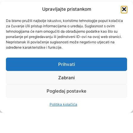
(1 KOR 16, 13)
Upravljajte pristankom
"Muževni budite" prvi je
Da bismo pružili najbolje iskustvo, koristimo tehnologije poput kolačića
za čuvanje i/ili pristup informacijama o uređaju. Suglasnost s ovim
hrvatski portal za katoličke
tehnologijama će nam omogućiti da obrađujemo podatke kao što su
muškarce koji pokušava
ponašanje pri pregledavanju ili jedinstveni ID-ovi na ovoj web stranici.
reafirmirati u današnje
Nepristanak ili povlačenje suglasnosti može negativno utjecati na
određene karakteristike i funkcije.
vrijeme itekako narušen
biblijski koncept muževnosti,
koji pokušavamo osvijetliti iz
Prihvati
više aspekata, prigodnih
rubrika i poticajnih inicijativa.
Zabrani
Pogledaj postavke
O nama
Doniraj
Politika kolačića
by Dominis za Muževni budite