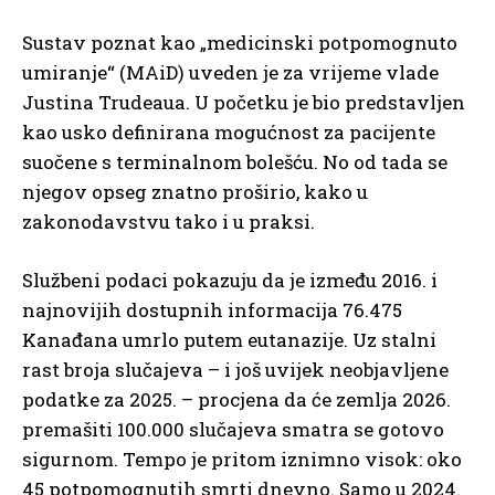
Sustav poznat kao „medicinski potpomognuto
umiranje“ (MAiD) uveden je za vrijeme vlade
Justina Trudeaua. U početku je bio predstavljen
kao usko definirana mogućnost za pacijente
suočene s terminalnom bolešću. No od tada se
njegov opseg znatno proširio, kako u
zakonodavstvu tako i u praksi.
Službeni podaci pokazuju da je između 2016. i
najnovijih dostupnih informacija 76.475
Kanađana umrlo putem eutanazije. Uz stalni
rast broja slučajeva – i još uvijek neobjavljene
podatke za 2025. – procjena da će zemlja 2026.
premašiti 100.000 slučajeva smatra se gotovo
sigurnom. Tempo je pritom iznimno visok: oko
45 potpomognutih smrti dnevno. Samo u 2024.