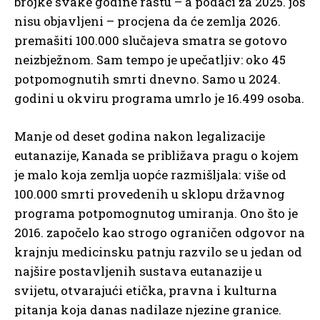
brojke svake godine rastu – a podaci za 2025. još
nisu objavljeni – procjena da će zemlja 2026.
premašiti 100.000 slučajeva smatra se gotovo
neizbježnom. Sam tempo je upečatljiv: oko 45
potpomognutih smrti dnevno. Samo u 2024.
godini u okviru programa umrlo je 16.499 osoba.
Manje od deset godina nakon legalizacije
eutanazije, Kanada se približava pragu o kojem
je malo koja zemlja uopće razmišljala: više od
100.000 smrti provedenih u sklopu državnog
programa potpomognutog umiranja. Ono što je
2016. započelo kao strogo ograničen odgovor na
krajnju medicinsku patnju razvilo se u jedan od
najšire postavljenih sustava eutanazije u
svijetu, otvarajući etička, pravna i kulturna
pitanja koja danas nadilaze njezine granice.