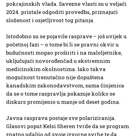
pokrajinskih vlada. Savezne vlasti su u veljači
2024. pristale odgoditi provedbu, priznajući
složenost i osjetljivost tog pitanja.
Istodobno su se pojavile rasprave – još uvijek u
početnoj fazi – o tome bi li se pravni okvir u
budućnosti mogao proširiti i na maloljetnike,
uključujući novorođenčad u ekstremnim
medicinskim okolnostima. Iako takva
mogućnost trenutačno nije dopuštena
kanadskim zakonodavstvom, sama činjenica
da se o tome raspravlja pokazuje koliko se
diskurs promijenio u manje od deset godina.
Javna rasprava postaje sve polariziranija.
Glasovi poput Kelsi Sheren tvrde da se program
znatno udaljio od svoje izvorne svrhe te da