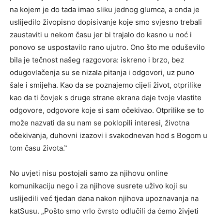
na kojem je do tada imao sliku jednog glumca, a onda je
uslijedilo živopisno dopisivanje koje smo svjesno trebali
zaustaviti u nekom času jer bi trajalo do kasno u noć i
ponovo se uspostavilo rano ujutro. Ono što me oduševilo
bila je tečnost našeg razgovora: iskreno i brzo, bez
odugovlačenja su se nizala pitanja i odgovori, uz puno
šale i smijeha. Kao da se poznajemo cijeli život, otprilike
kao da ti čovjek s druge strane ekrana daje tvoje vlastite
odgovore, odgovore koje si sam očekivao. Otprilike se to
može nazvati da su nam se poklopili interesi, životna
očekivanja, duhovni izazovi i svakodnevan hod s Bogom u
tom času života.‟
No uvjeti nisu postojali samo za njihovu online
komunikaciju nego i za njihove susrete uživo koji su
uslijedili već tjedan dana nakon njihova upoznavanja na
katSusu. „Pošto smo vrlo čvrsto odlučili da ćemo živjeti