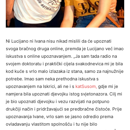
Ni Lucijano ni Ivana nisu nikad mislili da će upoznati
svoga bračnog druga online, premda je Lucijano već imao
iskustva s online upoznavanjem. „Ja sam tada radio na
svojem doktoratu i praktički cijela svakodnevica mi je bila
kod kuće s vrlo malo izlazaka iz stana, samo za najnužnije
potrebe. Imao sam neka prethodna iskustva s
upoznavanjem na Iskrici, ali ne i s
katSusom,
gdje mi je
namjera bila upoznati djevojku istog svjetonazora. Cilj mi
je bio upoznati djevojku i vezu razvijati na potpuno
drukčiji način i pridržavajući se predbračne čistoće. Prije
upoznavanja Ivane, vrlo sam se jasno odredio prema
ovladavanju vlastitom spolnošću i tu nije bilo