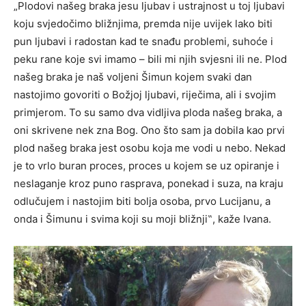
„Plodovi našeg braka jesu ljubav i ustrajnost u toj ljubavi
koju svjedočimo bližnjima, premda nije uvijek lako biti
pun ljubavi i radostan kad te snađu problemi, suhoće i
peku rane koje svi imamo – bili mi njih svjesni ili ne. Plod
našeg braka je naš voljeni Šimun kojem svaki dan
nastojimo govoriti o Božjoj ljubavi, riječima, ali i svojim
primjerom. To su samo dva vidljiva ploda našeg braka, a
oni skrivene nek zna Bog. Ono što sam ja dobila kao prvi
plod našeg braka jest osobu koja me vodi u nebo. Nekad
je to vrlo buran proces, proces u kojem se uz opiranje i
neslaganje kroz puno rasprava, ponekad i suza, na kraju
odlučujem i nastojim biti bolja osoba, prvo Lucijanu, a
onda i Šimunu i svima koji su moji bližnji‟, kaže Ivana.