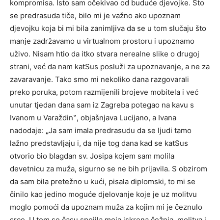
kompromisa. Isto sam očekivao od buduće djevojke. Što
se predrasuda tiče, bilo mi je važno ako upoznam
djevojku koja bi mi bila zanimljiva da se u tom slučaju što
manje zadržavamo u virtualnom prostoru i upoznamo
uživo. Nisam htio da itko stvara nerealne slike o drugoj
strani, već da nam katSus posluži za upoznavanje, a ne za
zavaravanje. Tako smo mi nekoliko dana razgovarali
preko poruka, potom razmijenili brojeve mobitela i već
unutar tjedan dana sam iz Zagreba potegao na kavu s
Ivanom u Varaždin‟, objašnjava Lucijano, a Ivana
nadodaje:
„
Ja sam imala predrasudu da se ljudi tamo
lažno predstavljaju i, da nije tog dana kad se katSus
otvorio bio blagdan sv. Josipa kojem sam molila
devetnicu za muža, sigurno se ne bih prijavila. S obzirom
da sam bila pretežno u kući, pisala diplomski, to mi se
činilo kao jedino moguće djelovanje koje je uz molitvu
moglo pomoći da upoznam muža za kojim mi je čeznulo
srce. U tom se času spojila moja iskrena čežnja, molitva i