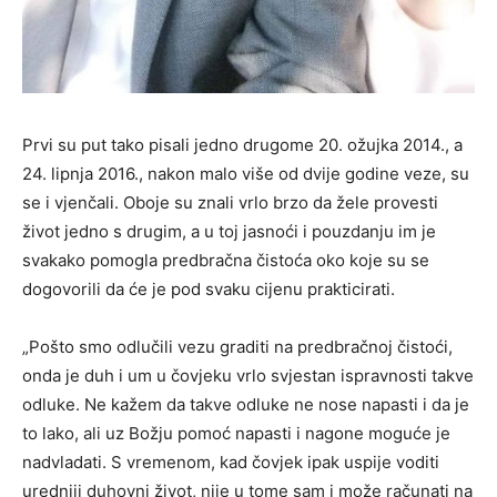
Prvi su put tako pisali jedno drugome 20. ožujka 2014., a
24. lipnja 2016., nakon malo više od dvije godine veze, su
se i vjenčali. Oboje su znali vrlo brzo da žele provesti
život jedno s drugim, a u toj jasnoći i pouzdanju im je
svakako pomogla predbračna čistoća oko koje su se
dogovorili da će je pod svaku cijenu prakticirati.
„Pošto smo odlučili vezu graditi na predbračnoj čistoći,
onda je duh i um u čovjeku vrlo svjestan ispravnosti takve
odluke. Ne kažem da takve odluke ne nose napasti i da je
to lako, ali uz Božju pomoć napasti i nagone moguće je
nadvladati. S vremenom, kad čovjek ipak uspije voditi
uredniji duhovni život, nije u tome sam i može računati na