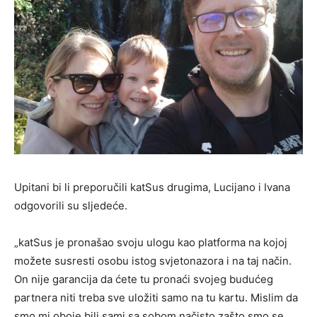
Upitani bi li preporučili katSus drugima, Lucijano i Ivana
odgovorili su sljedeće.
„katSus je pronašao svoju ulogu kao platforma na kojoj
možete susresti osobu istog svjetonazora i na taj način.
On nije garancija da ćete tu pronaći svojeg budućeg
partnera niti treba sve uložiti samo na tu kartu. Mislim da
smo mi oboje bili sami sa sobom načisto zašto smo se