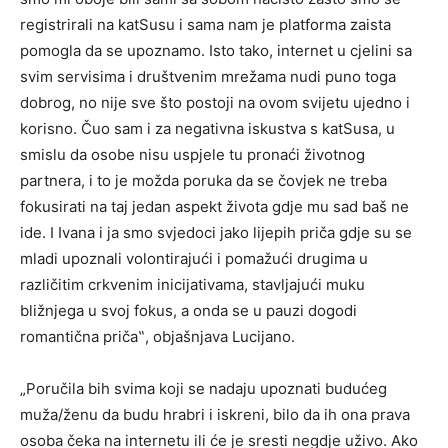
registrirali na katSusu i sama nam je platforma zaista
pomogla da se upoznamo. Isto tako, internet u cjelini sa
svim servisima i društvenim mrežama nudi puno toga
dobrog, no nije sve što postoji na ovom svijetu ujedno i
korisno. Čuo sam i za negativna iskustva s katSusa, u
smislu da osobe nisu uspjele tu pronaći životnog
partnera, i to je možda poruka da se čovjek ne treba
fokusirati na taj jedan aspekt života gdje mu sad baš ne
ide. I Ivana i ja smo svjedoci jako lijepih priča gdje su se
mladi upoznali volontirajući i pomažući drugima u
različitim crkvenim inicijativama, stavljajući muku
bližnjega u svoj fokus, a onda se u pauzi dogodi
romantična priča‟, objašnjava Lucijano.
„Poručila bih svima koji se nadaju upoznati budućeg
muža/ženu da budu hrabri i iskreni, bilo da ih ona prava
osoba čeka na internetu ili će je sresti negdje uživo. Ako