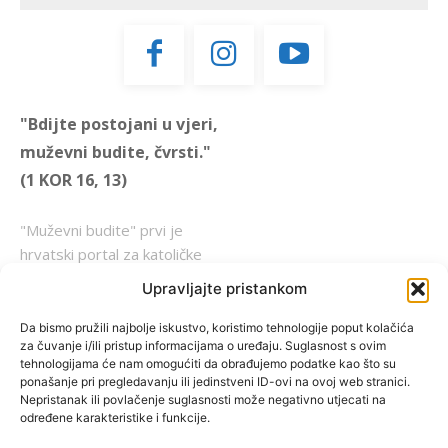
"Bdijte postojani u vjeri,
muževni budite, čvrsti."
(1 KOR 16, 13)
"Muževni budite" prvi je
hrvatski portal za katoličke
muškarce koji pokušava
Upravljajte pristankom
reafirmirati u današnje
vrijeme itekako narušen
Da bismo pružili najbolje iskustvo, koristimo tehnologije poput kolačića
za čuvanje i/ili pristup informacijama o uređaju. Suglasnost s ovim
biblijski koncept muževnosti,
tehnologijama će nam omogućiti da obrađujemo podatke kao što su
koji pokušavamo osvijetliti iz
ponašanje pri pregledavanju ili jedinstveni ID-ovi na ovoj web stranici.
više aspekata, prigodnih
Nepristanak ili povlačenje suglasnosti može negativno utjecati na
određene karakteristike i funkcije.
rubrika i poticajnih inicijativa.