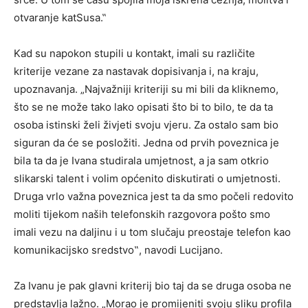
otvaranje katSusa.‟
Kad su napokon stupili u kontakt, imali su različite
kriterije vezane za nastavak dopisivanja i, na kraju,
upoznavanja. „Najvažniji kriteriji su mi bili da kliknemo,
što se ne može tako lako opisati što bi to bilo, te da ta
osoba istinski želi živjeti svoju vjeru. Za ostalo sam bio
siguran da će se posložiti. Jedna od prvih poveznica je
bila ta da je Ivana studirala umjetnost, a ja sam otkrio
slikarski talent i volim općenito diskutirati o umjetnosti.
Druga vrlo važna poveznica jest ta da smo počeli redovito
moliti tijekom naših telefonskih razgovora pošto smo
imali vezu na daljinu i u tom slučaju preostaje telefon kao
komunikacijsko sredstvo‟, navodi Lucijano.
Za Ivanu je pak glavni kriterij bio taj da se druga osoba ne
predstavlja lažno. „Morao je promijeniti svoju sliku profila