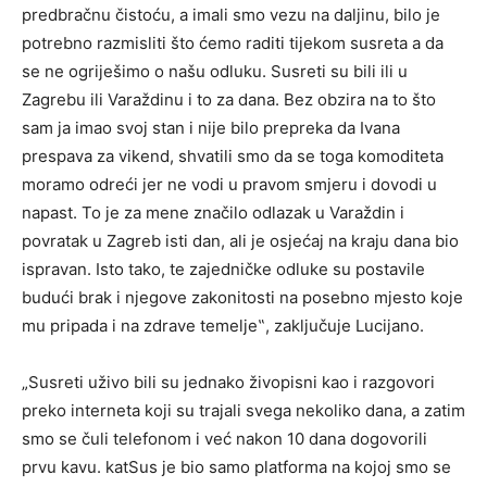
predbračnu čistoću, a imali smo vezu na daljinu, bilo je
potrebno razmisliti što ćemo raditi tijekom susreta a da
se ne ogriješimo o našu odluku. Susreti su bili ili u
Zagrebu ili Varaždinu i to za dana. Bez obzira na to što
sam ja imao svoj stan i nije bilo prepreka da Ivana
prespava za vikend, shvatili smo da se toga komoditeta
moramo odreći jer ne vodi u pravom smjeru i dovodi u
napast. To je za mene značilo odlazak u Varaždin i
povratak u Zagreb isti dan, ali je osjećaj na kraju dana bio
ispravan. Isto tako, te zajedničke odluke su postavile
budući brak i njegove zakonitosti na posebno mjesto koje
mu pripada i na zdrave temelje‟, zaključuje Lucijano.
„Susreti uživo bili su jednako živopisni kao i razgovori
preko interneta koji su trajali svega nekoliko dana, a zatim
smo se čuli telefonom i već nakon 10 dana dogovorili
prvu kavu. katSus je bio samo platforma na kojoj smo se