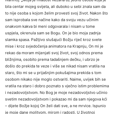
bila centar mojeg svijeta, ali duboko u sebi znala sam da
to nije osoba s kojom želim provesti svoj život. Nakon što
sam isprobala sve načine kako da svoju vezu učinim
onakvom kakva bi meni odgovarala i nisam u tome
uspjela, okrenula sam se Bogu. On je bio moja zadnja
slamka spasa. Pažljivo slušajući Božju riječ kroz svete
mise i kroz svjedočenja animatora na Krapnju, On mi je
rekao da moram mijenjati svoj život, svoj odnos prema
bližnjima, osobito prema tadašnjem dečku, i ubrzo je
došlo do prekida te veze i više se nikad nisam vratila na
staro, što mi se u prijašnjim pokušajima prekida s tom
osobom nikako nije moglo ostvariti. Naime, uvijek bih se
vratila na staro i dobro poznato s vječno istim problemima
i nezadovoljstvom. No Bog je moje nezadovoljstvo učinio
svetim nezadovoljstvom i pokazao mi da sam njegova kći
– dijete Božje kojoj On želi dati sve, a ne mrvice. Ispunio
je moje dane molitvom, mirom i radosti. U životnoj