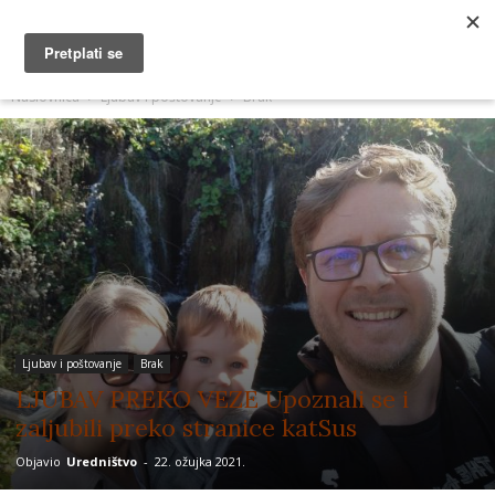
MUŽEVNI BUDITE
Naslovnica
Ljubav i poštovanje
Brak
Ljubav i poštovanje
Brak
LJUBAV PREKO VEZE Upoznali se i
zaljubili preko stranice katSus
Objavio
Uredništvo
-
22. ožujka 2021.