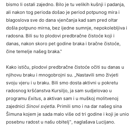
bismo li ostali zajedno. Bilo je tu velikih kušnji i padanja,
ali nakon tog perioda došao je period potpunog mira i
blagoslova sve do dana vjenčanja kad sam pred oltar
došla potpuno mirna, bez ijedne sumnje, nepokolebljiva i
radosna. Bili su to plodovi predbračne čistoće koji i
danas, nakon skoro pet godine braka i bračne čistoće,
čine temelje našeg braka.‟
Kako ističu, plodovi predbračne čistoće očiti su danas u
njihovu braku i mnogobrojni su. „Nastavili smo živjeti
svoju vjeru i u braku. Bili smo dosta aktivni u pokretu
radosnog kršćanstva Kursiljo, ja sam sudjelovao u
programu
Exitus
, a aktivan sam i u muškoj molitvenoj
zajednici
Sinovi svjetla
. Primili smo i na dar našeg sina
Šimuna kojem je sada malo više od tri godine i koji je unio
posebnu radost u našu obitelj‟, naglašava Lucijano.