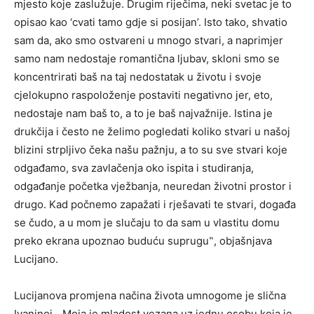
mjesto koje zaslužuje. Drugim riječima, neki svetac je to
opisao kao ‘cvati tamo gdje si posijan’. Isto tako, shvatio
sam da, ako smo ostvareni u mnogo stvari, a naprimjer
samo nam nedostaje romantična ljubav, skloni smo se
koncentrirati baš na taj nedostatak u životu i svoje
cjelokupno raspoloženje postaviti negativno jer, eto,
nedostaje nam baš to, a to je baš najvažnije. Istina je
drukčija i često ne želimo pogledati koliko stvari u našoj
blizini strpljivo čeka našu pažnju, a to su sve stvari koje
odgađamo, sva zavlačenja oko ispita i studiranja,
odgađanje početka vježbanja, neuredan životni prostor i
drugo. Kad počnemo zapažati i rješavati te stvari, događa
se čudo, a u mom je slučaju to da sam u vlastitu domu
preko ekrana upoznao buduću suprugu‟, objašnjava
Lucijano.
Lucijanova promjena načina života umnogome je slična
Ivaninoj.
„
Moja je mladost vezana uz jednu osobu koja je