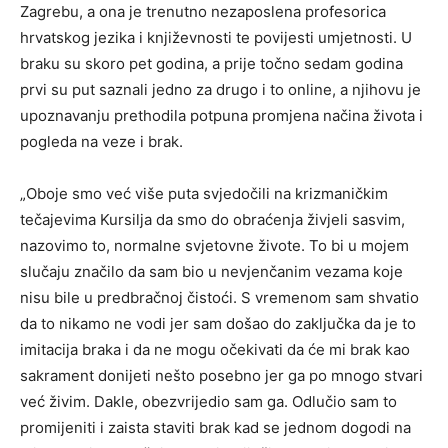
Zagrebu, a ona je trenutno nezaposlena profesorica
hrvatskog jezika i književnosti te povijesti umjetnosti. U
braku su skoro pet godina, a prije točno sedam godina
prvi su put saznali jedno za drugo i to online, a njihovu je
upoznavanju prethodila potpuna promjena načina života i
pogleda na veze i brak.
„Oboje smo već više puta svjedočili na krizmaničkim
tečajevima Kursilja da smo do obraćenja živjeli sasvim,
nazovimo to, normalne svjetovne živote. To bi u mojem
slučaju značilo da sam bio u nevjenčanim vezama koje
nisu bile u predbračnoj čistoći. S vremenom sam shvatio
da to nikamo ne vodi jer sam došao do zaključka da je to
imitacija braka i da ne mogu očekivati da će mi brak kao
sakrament donijeti nešto posebno jer ga po mnogo stvari
već živim. Dakle, obezvrijedio sam ga. Odlučio sam to
promijeniti i zaista staviti brak kad se jednom dogodi na