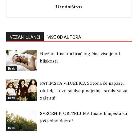
Uredništvo
VEZANI ČLANCI
VIŠE OD AUTORA
Nježnost nakon bračnog čina više je od
bliskosti!
Brak
FATIMSKA VIDJELICA Sotona će napasti
obitelj, a ovo su dva posljednja sredstva za
zaštitu!
Brak
SVEĆENIK OBITELJIMA Imate li mjesta za
još jedno dijete?
Brak