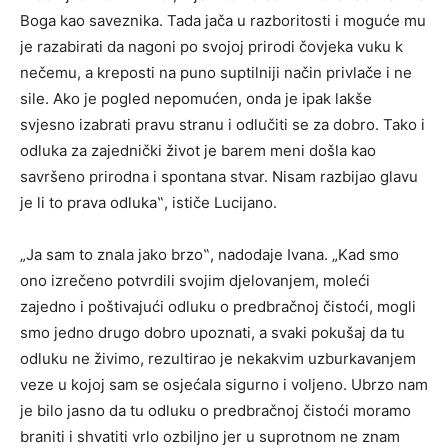
Boga kao saveznika. Tada jača u razboritosti i moguće mu
je razabirati da nagoni po svojoj prirodi čovjeka vuku k
nečemu, a kreposti na puno suptilniji način privlače i ne
sile. Ako je pogled nepomućen, onda je ipak lakše
svjesno izabrati pravu stranu i odlučiti se za dobro. Tako i
odluka za zajednički život je barem meni došla kao
savršeno prirodna i spontana stvar. Nisam razbijao glavu
je li to prava odluka‟, ističe Lucijano.
„Ja sam to znala jako brzo‟, nadodaje Ivana. „Kad smo
ono izrečeno potvrdili svojim djelovanjem, moleći
zajedno i poštivajući odluku o predbračnoj čistoći, mogli
smo jedno drugo dobro upoznati, a svaki pokušaj da tu
odluku ne živimo, rezultirao je nekakvim uzburkavanjem
veze u kojoj sam se osjećala sigurno i voljeno. Ubrzo nam
je bilo jasno da tu odluku o predbračnoj čistoći moramo
braniti i shvatiti vrlo ozbiljno jer u suprotnom ne znam