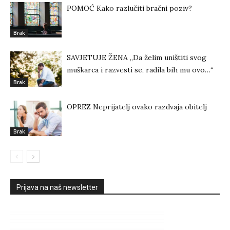
POMOĆ Kako razlučiti bračni poziv?
Brak
SAVJETUJE ŽENA „Da želim uništiti svog
muškarca i razvesti se, radila bih mu ovo…“
Brak
OPREZ Neprijatelj ovako razdvaja obitelj
Brak
Prijava na naš newsletter