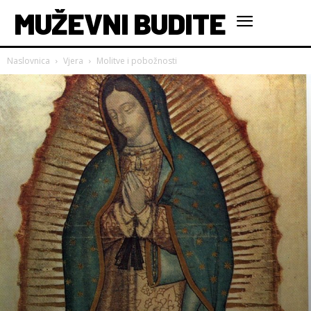
MUŽEVNI BUDITE
Naslovnica
Vjera
Molitve i pobožnosti