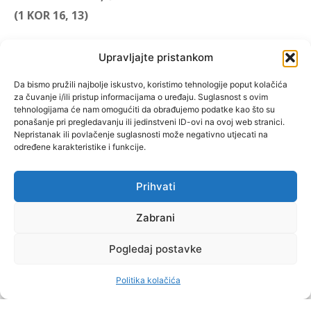
(1 KOR 16, 13)
"Muževni budite" prvi je
Upravljajte pristankom
hrvatski portal za katoličke
muškarce koji pokušava
Da bismo pružili najbolje iskustvo, koristimo tehnologije poput kolačića
za čuvanje i/ili pristup informacijama o uređaju. Suglasnost s ovim
reafirmirati u današnje
tehnologijama će nam omogućiti da obrađujemo podatke kao što su
vrijeme itekako narušen
ponašanje pri pregledavanju ili jedinstveni ID-ovi na ovoj web stranici.
biblijski koncept muževnosti,
Nepristanak ili povlačenje suglasnosti može negativno utjecati na
određene karakteristike i funkcije.
koji pokušavamo osvijetliti iz
više aspekata, prigodnih
rubrika i poticajnih inicijativa.
Prihvati
Zabrani
O nama
Doniraj
Pogledaj postavke
Politika kolačića
by Dominis za Muževni budite