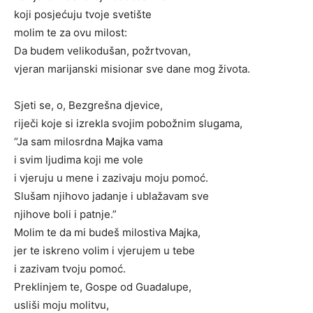
koji posjećuju tvoje svetište
molim te za ovu milost:
Da budem velikodušan, požrtvovan,
vjeran marijanski misionar sve dane mog života.
Sjeti se, o, Bezgrešna djevice,
riječi koje si izrekla svojim pobožnim slugama,
“Ja sam milosrdna Majka vama
i svim ljudima koji me vole
i vjeruju u mene i zazivaju moju pomoć.
Slušam njihovo jadanje i ublažavam sve
njihove boli i patnje.”
Molim te da mi budeš milostiva Majka,
jer te iskreno volim i vjerujem u tebe
i zazivam tvoju pomoć.
Preklinjem te, Gospe od Guadalupe,
usliši moju molitvu,