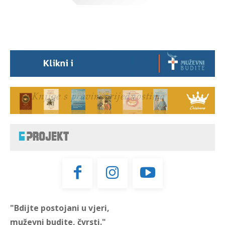
"Bdijte postojani u vjeri,
muževni budite, čvrsti."