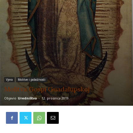
Vjera
Molitve i pobožnosti
Molitva Gospi Guadalupskoj
Objavio
Uredništvo
-
12. prosinca 2019.