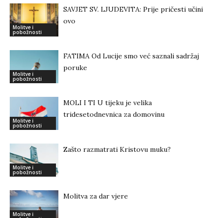
SAVJET SV. LJUDEVITA: Prije pričesti učini
ovo
Molitve i
pobožnosti
FATIMA Od Lucije smo već saznali sadržaj
poruke
Molitve i
pobožnosti
MOLI I TI U tijeku je velika
tridesetodnevnica za domovinu
Molitve i
pobožnosti
Zašto razmatrati Kristovu muku?
Molitve i
pobožnosti
Molitva za dar vjere
Molitve i