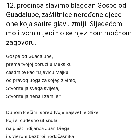
12. prosinca slavimo blagdan Gospe od
Guadalupe, zaštitnice nerođene djece i
one koja satire glavu zmiji. Sljedećom
molitvom utjecimo se njezinom moćnom
zagovoru.
Gospe od Guadalupe,
prema tvojoj poruci u Meksiku
častim te kao “Djevicu Majku
od pravog Boga za kojeg živimo,
Stvoritelja svega svijeta,
Stvoritelja neba i zemlje.”
Duhom klečim ispred tvoje najsvetije Slike
koji si čudesno utisnula
na plašt Indijanca Juan Diega
i s vjerom bezbroj hodočasnika