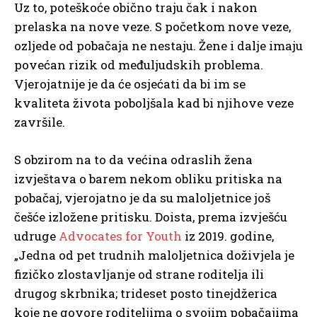
Uz to, poteškoće obično traju čak i nakon
prelaska na nove veze. S početkom nove veze,
ozljede od pobačaja ne nestaju. Žene i dalje imaju
povećan rizik od međuljudskih problema.
Vjerojatnije je da će osjećati da bi im se
kvaliteta života poboljšala kad bi njihove veze
završile.
S obzirom na to da većina odraslih žena
izvještava o barem nekom obliku pritiska na
pobačaj, vjerojatno je da su maloljetnice još
češće izložene pritisku. Doista, prema izvješću
udruge
Advocates for Youth
iz 2019. godine,
„Jedna od pet trudnih maloljetnica doživjela je
fizičko zlostavljanje od strane roditelja ili
drugog skrbnika; trideset posto tinejdžerica
koje ne govore roditeljima o svojim pobačajima