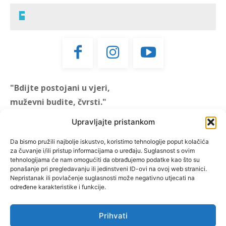
"Bdijte postojani u vjeri,
muževni budite, čvrsti."
(1 KOR 16, 13)
Upravljajte pristankom
"Muževni budite" prvi je
Da bismo pružili najbolje iskustvo, koristimo tehnologije poput kolačića
za čuvanje i/ili pristup informacijama o uređaju. Suglasnost s ovim
hrvatski portal za katoličke
tehnologijama će nam omogućiti da obrađujemo podatke kao što su
muškarce koji pokušava
ponašanje pri pregledavanju ili jedinstveni ID-ovi na ovoj web stranici.
reafirmirati u današnje
Nepristanak ili povlačenje suglasnosti može negativno utjecati na
određene karakteristike i funkcije.
vrijeme itekako narušen
biblijski koncept muževnosti,
koji pokušavamo osvijetliti iz
Prihvati