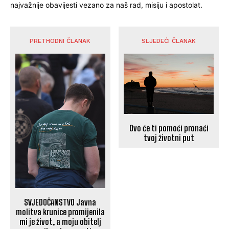
najvažnije obavijesti vezano za naš rad, misiju i apostolat.
PRETHODNI ČLANAK
SLJEDEĆI ČLANAK
Ovo će ti pomoći pronaći
tvoj životni put
SVJEDOČANSTVO Javna
molitva krunice promijenila
mi je život, a moju obitelj