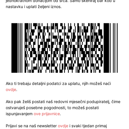
jednokratnom donacijom od srca. Samo skeniraj bar kod u
nastavku i uplati željeni iznos.
Ako ti trebaju detaljni podatci za uplatu, njih možeš naći
ovdje
.
Ako pak želiš postati naš redovni mjesečni podupiratelj, čime
ostvaruješ posebne pogodnosti, to možeš postati
ispunjavanjem
ove prijavnice
.
Prijavi se na naš newsletter
ovdje
i svaki tjedan primaj