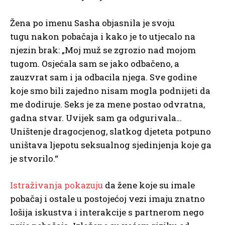
Žena po imenu Sasha objasnila je svoju
tugu nakon pobačaja i kako je to utjecalo na
njezin brak: „Moj muž se zgrozio nad mojom
tugom. Osjećala sam se jako odbačeno, a
zauzvrat sam i ja odbacila njega. Sve godine
koje smo bili zajedno nisam mogla podnijeti da
me dodiruje. Seks je za mene postao odvratna,
gadna stvar. Uvijek sam ga odgurivala…
Uništenje dragocjenog, slatkog djeteta potpuno
uništava ljepotu seksualnog sjedinjenja koje ga
je stvorilo.“
Istraživanja pokazuju
da žene koje su imale
pobačaj i ostale u postojećoj vezi imaju znatno
lošija iskustva i interakcije s partnerom nego