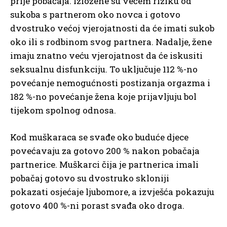
prije pobačaja. Izložene su većem riziku od
sukoba s partnerom oko novca i gotovo
dvostruko većoj vjerojatnosti da će imati sukob
oko ili s rodbinom svog partnera. Nadalje, žene
imaju znatno veću vjerojatnost da će iskusiti
seksualnu disfunkciju. To uključuje 112 %-no
povećanje nemogućnosti postizanja orgazma i
182 %-no povećanje žena koje prijavljuju bol
tijekom spolnog odnosa.
Kod muškaraca se svađe oko buduće djece
povećavaju za gotovo 200 % nakon pobačaja
partnerice. Muškarci čija je partnerica imali
pobačaj gotovo su dvostruko skloniji
pokazati osjećaje ljubomore, a izvješća pokazuju
gotovo 400 %-ni porast svađa oko droga.