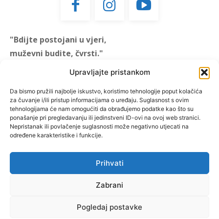
"Bdijte postojani u vjeri,
muževni budite, čvrsti."
(1 KOR 16, 13)
Upravljajte pristankom
"Muževni budite" prvi je
Da bismo pružili najbolje iskustvo, koristimo tehnologije poput kolačića
za čuvanje i/ili pristup informacijama o uređaju. Suglasnost s ovim
hrvatski portal za katoličke
tehnologijama će nam omogućiti da obrađujemo podatke kao što su
muškarce koji pokušava
ponašanje pri pregledavanju ili jedinstveni ID-ovi na ovoj web stranici.
reafirmirati u današnje
Nepristanak ili povlačenje suglasnosti može negativno utjecati na
određene karakteristike i funkcije.
vrijeme itekako narušen
biblijski koncept muževnosti,
koji pokušavamo osvijetliti iz
Prihvati
više aspekata, prigodnih
Zabrani
rubrika i poticajnih inicijativa.
Pogledaj postavke
O nama
Doniraj