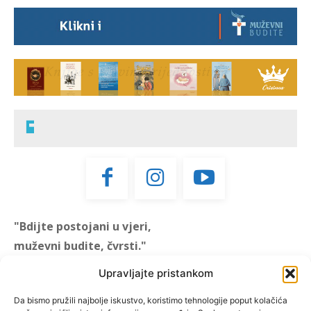
"Bdijte postojani u vjeri,
muževni budite, čvrsti."
(1 KOR 16, 13)
Upravljajte pristankom
"Muževni budite" prvi je
Da bismo pružili najbolje iskustvo, koristimo tehnologije poput kolačića