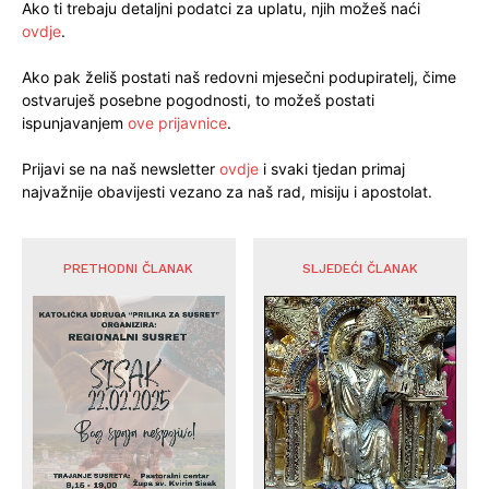
Ako ti trebaju detaljni podatci za uplatu, njih možeš naći
ovdje
.
Ako pak želiš postati naš redovni mjesečni podupiratelj, čime
ostvaruješ posebne pogodnosti, to možeš postati
ispunjavanjem
ove prijavnice
.
Prijavi se na naš newsletter
ovdje
i svaki tjedan primaj
najvažnije obavijesti vezano za naš rad, misiju i apostolat.
PRETHODNI ČLANAK
SLJEDEĆI ČLANAK