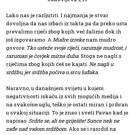
Lako nas je razljutiti. I najmanja je stvar
dovoljna da nas izbaci iz takta pa da preko usta
prevalimo riječi zbog kojih već žalimo dok ih
još izgovaramo. A
Mudre izreke
nam mudro
govore:
Tko usteže svoje riječi, razumije mudrost, i
razuman je čovjek mirna duha.
Stoga ne nagli s
riječima zbog kojih ćeš se kajati.
Ne nagli u
srdžbu, jer srdžba počiva u srcu luđaka.
Naravno, u današnjem svijetu u kojem
negativnosti iskaču iz svih mogućih medija i
na svakome uglu, teško je ostati miran i pribran
u svakoj situaciji. To je znao i sveti Pavao kad je
napisao:
Srdite se, ali ne griješite! Sunce nek ne
zađe nad vašom srdžbom.
Ako se i rasrdiš na